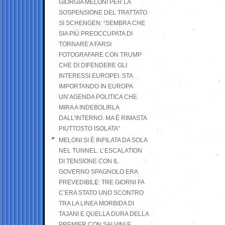
GIORGIA MELONI PER LA
SOSPENSIONE DEL TRATTATO
SI SCHENGEN: “SEMBRA CHE
SIA PIÙ PREOCCUPATA DI
TORNARE A FARSI
FOTOGRAFARE CON TRUMP
CHE DI DIFENDERE GLI
INTERESSI EUROPEI. STA
IMPORTANDO IN EUROPA
UN’AGENDA POLITICA CHE
MIRA A INDEBOLIRLA
DALL’INTERNO. MA È RIMASTA
PIUTTOSTO ISOLATA”
MELONI SI È INFILATA DA SOLA
NEL TUNNEL. L’ESCALATION
DI TENSIONE CON IL
GOVERNO SPAGNOLO ERA
PREVEDIBILE: TRE GIORNI FA
C’ERA STATO UNO SCONTRO
TRA LA LINEA MORBIDA DI
TAJANI E QUELLA DURA DELLA
PREMIER CON SALVINI E