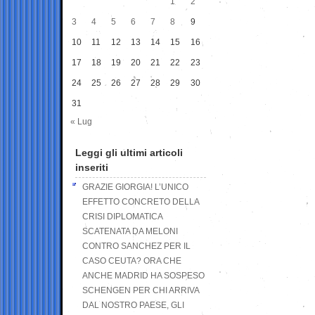
1
2
3
4
5
6
7
8
9
10
11
12
13
14
15
16
17
18
19
20
21
22
23
24
25
26
27
28
29
30
31
« Lug
Leggi gli ultimi articoli
inseriti
GRAZIE GIORGIA! L’UNICO
EFFETTO CONCRETO DELLA
CRISI DIPLOMATICA
SCATENATA DA MELONI
CONTRO SANCHEZ PER IL
CASO CEUTA? ORA CHE
ANCHE MADRID HA SOSPESO
SCHENGEN PER CHI ARRIVA
DAL NOSTRO PAESE, GLI