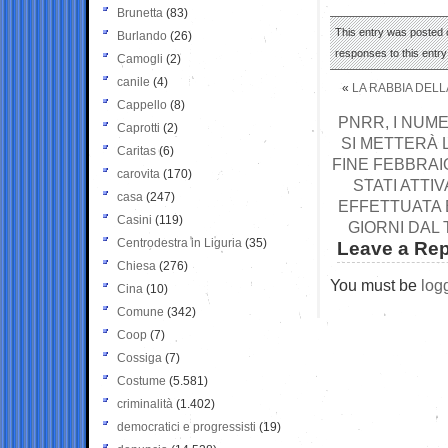
Brunetta
(83)
This entry was posted o
Burlando
(26)
responses to this entr
Camogli
(2)
canile
(4)
«
LA RABBIA DELL
Cappello
(8)
PNRR, I NUME
Caprotti
(2)
SI METTERÀ 
Caritas
(6)
FINE FEBBRAIO
carovita
(170)
STATI ATTIV
casa
(247)
EFFETTUATA È 
Casini
(119)
GIORNI DAL 
Centrodestra in Liguria
(35)
Leave a Rep
Chiesa
(276)
You must be
log
Cina
(10)
Comune
(342)
Coop
(7)
Cossiga
(7)
Costume
(5.581)
criminalità
(1.402)
democratici e progressisti
(19)