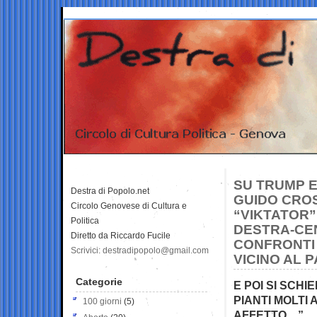
SU TRUMP E 
Destra di Popolo.net
GUIDO CROS
Circolo Genovese di Cultura e
“VIKTATOR”
Politica
DESTRA-CE
Diretto da Riccardo Fucile
CONFRONTI 
Scrivici: destradipopolo@gmail.com
VICINO AL 
Categorie
E POI SI SCH
PIANTI MOLTI 
100 giorni
(5)
AFFETTO…”