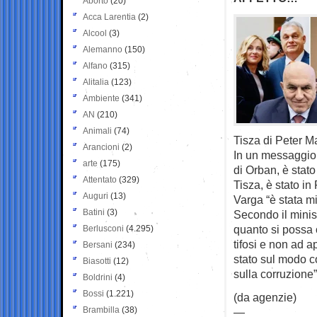
Aborto
(20)
Acca Larentia
(2)
Alcool
(3)
Alemanno
(150)
Alfano
(315)
Alitalia
(123)
Ambiente
(341)
AN
(210)
Animali
(74)
Tisza di Peter M
Arancioni
(2)
In un messaggio p
arte
(175)
di Orban, è stato
Attentato
(329)
Tisza, è stato in
Auguri
(13)
Varga “è stata mi
Batini
(3)
Secondo il minist
quanto si possa c
Berlusconi
(4.295)
tifosi e non ad a
Bersani
(234)
stato sul modo c
Biasotti
(12)
sulla corruzione”
Boldrini
(4)
Bossi
(1.221)
(da agenzie)
Brambilla
(38)
—