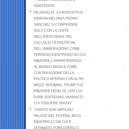
PIANTEDOSI
DE ANGELIS: “LA RISPOSTA DI
GIORGIA MELONI A PEDRO
SANCHEZ SI COMPRENDE
SOLO CON LA LENTE
DELL’IDEOLOGIA E DEL
CALCOLO: LE POLITICHE
DELL’IMMIGRAZIONE COME
TERRENO IDENTITARIO SU CUI
RIBADIRE L’APPARTENENZA
AL MONDO MAGA E COME
CONTINUAZIONE DELLA
POLITICA INTERNA CON ALTRI
MEZZI. INSOMMA, TRUMP CUI
RIBADIRE FEDELTÀ, VOX CUI
DARE SOSTEGNO, VANNACCI
CUI TOGLIERE SPAZIO”
“CRISTO NON ABITA NEI
PALAZZI DEL POTERE, MA SI
IDENTIFICA CON CHI È
AFFAMATO, FORESTIERO O