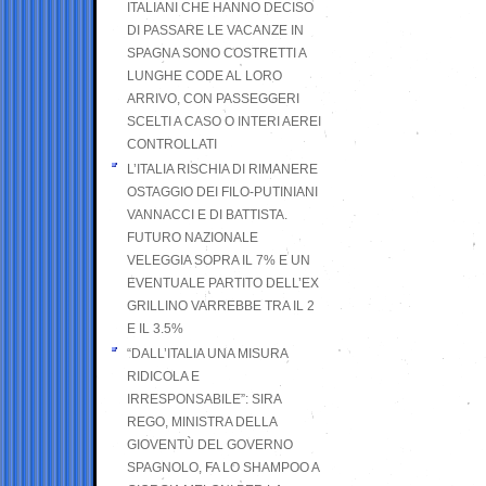
ITALIANI CHE HANNO DECISO
DI PASSARE LE VACANZE IN
SPAGNA SONO COSTRETTI A
LUNGHE CODE AL LORO
ARRIVO, CON PASSEGGERI
SCELTI A CASO O INTERI AEREI
CONTROLLATI
L’ITALIA RISCHIA DI RIMANERE
OSTAGGIO DEI FILO-PUTINIANI
VANNACCI E DI BATTISTA.
FUTURO NAZIONALE
VELEGGIA SOPRA IL 7% E UN
EVENTUALE PARTITO DELL’EX
GRILLINO VARREBBE TRA IL 2
E IL 3.5%
“DALL’ITALIA UNA MISURA
RIDICOLA E
IRRESPONSABILE”: SIRA
REGO, MINISTRA DELLA
GIOVENTÙ DEL GOVERNO
SPAGNOLO, FA LO SHAMPOO A