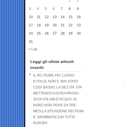
1
2
3
4
5
6
7
8
9
10
11
12
13
14
15
16
17
18
19
20
21
22
23
24
25
26
27
28
29
30
31
« Lug
Leggi gli ultimi articoli
inseriti
IL PO, FIUME PIU’ LUNGO
D’ITALIA, NON E’ MAI STATO
COSI’ BASSO. LA SICCITA’ STA
METTENDO A DURA PROVA I
SUOI VOLUMI D’ACQUA: AL
NORD NON PIOVE DA TRE
MESI,LA SITUAZIONE DEI FIUMI
E’ DRAMMATICA IN TUTTA
EUROPA