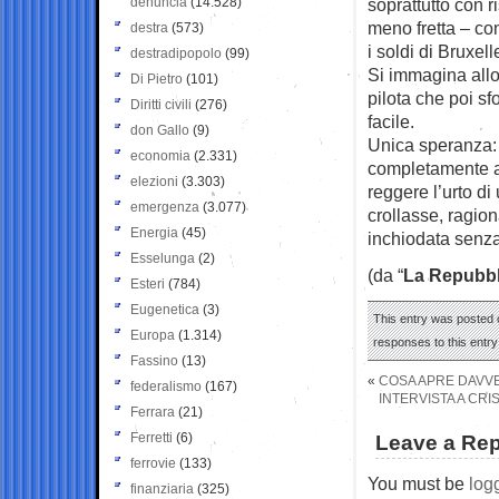
denuncia
(14.528)
soprattutto con r
meno fretta – co
destra
(573)
i soldi di Bruxel
destradipopolo
(99)
Si immagina allor
Di Pietro
(101)
pilota che poi s
Diritti civili
(276)
facile.
don Gallo
(9)
Unica speranza: 
economia
(2.331)
completamente ar
elezioni
(3.303)
reggere l’urto d
emergenza
(3.077)
crollasse, ragion
Energia
(45)
inchiodata senza 
Esselunga
(2)
(da “
La Repubbl
Esteri
(784)
Eugenetica
(3)
This entry was posted o
Europa
(1.314)
responses to this entr
Fassino
(13)
«
COSA APRE DAVVER
federalismo
(167)
INTERVISTA A CRI
Ferrara
(21)
Ferretti
(6)
Leave a Rep
ferrovie
(133)
You must be
log
finanziaria
(325)