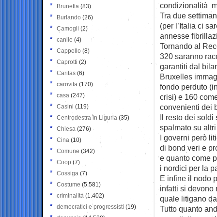
condizionalità m
Brunetta
(83)
Tra due settiman
Burlando
(26)
(per l’Italia ci 
Camogli
(2)
annesse fibrilla
canile
(4)
Tornando al Reco
Cappello
(8)
320 saranno racc
Caprotti
(2)
garantiti dal bi
Caritas
(6)
Bruxelles immagin
carovita
(170)
fondo perduto (i
casa
(247)
crisi) e 160 com
convenienti dei b
Casini
(119)
Il resto dei sold
Centrodestra in Liguria
(35)
spalmato su altri
Chiesa
(276)
I governi però lit
Cina
(10)
di bond veri e p
Comune
(342)
e quanto come pre
Coop
(7)
i nordici per la 
Cossiga
(7)
E infine il nodo 
Costume
(5.581)
infatti si devono
criminalità
(1.402)
quale litigano d
democratici e progressisti
(19)
Tutto quanto andr