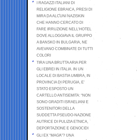
I RAGAZZI ITALIANI DI
RELIGIONE EBRAICA, PRESI DI
MIRA DA ALCUNI NAZISKIN
CHE HANNO CERCATO DI
FARE IRRUZIONE NELL’HOTEL
DOVE ALLOGGIAVA IL GRUPPO
A BANSKO IN BULGARIA, NE
AVEVANO COMBINATE DI TUTTI
COLORI
TIRA UNA BRUTTA ARIA PER
GLI EBREI IN ITALIA. IN UN
LOCALE DI BASTIA UMBRA, IN
PROVINCIA DI PERUGIA, E’
STATO ESPOSTO UN
CARTELLO ANTISEMITA: “NON
SONO GRADITI ISRAELIANI E
SOSTENITORI DELLA
SUDDETTA PSEUDO-NAZIONE
AUTRICE DI PULIZIA ETNICA,
DEPORTAZIONE E GENOCIDI
GLI EX “MAGA”? UNA