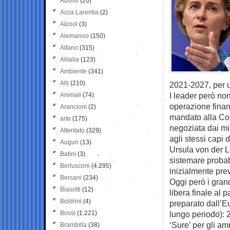
Aborto
(20)
Acca Larentia
(2)
Alcool
(3)
Alemanno
(150)
Alfano
(315)
Alitalia
(123)
Ambiente
(341)
AN
(210)
2021-2027, per un
I leader però no
Animali
(74)
operazione finan
Arancioni
(2)
mandato alla Co
arte
(175)
negoziata dai mi
Attentato
(329)
agli stessi capi d
Auguri
(13)
Ursula von der Le
Batini
(3)
sistemare proba
Berlusconi
(4.295)
inizialmente prev
Bersani
(234)
Oggi però i gran
Biasotti
(12)
libera finale al 
Boldrini
(4)
preparato dall’E
Bossi
(1.221)
lungo periodo): 2
‘Sure’ per gli am
Brambilla
(38)