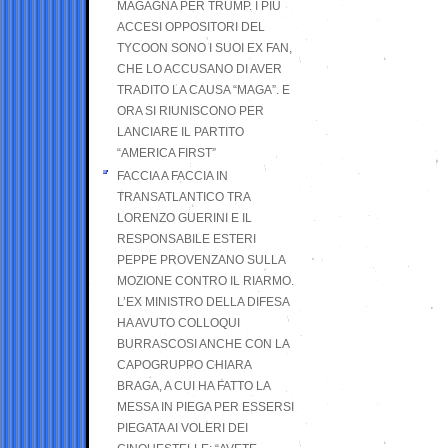
MAGAGNA PER TRUMP. I PIÙ
ACCESI OPPOSITORI DEL
TYCOON SONO I SUOI EX FAN,
CHE LO ACCUSANO DI AVER
TRADITO LA CAUSA “MAGA”. E
ORA SI RIUNISCONO PER
LANCIARE IL PARTITO
“AMERICA FIRST”
FACCIA A FACCIA IN
TRANSATLANTICO TRA
LORENZO GUERINI E IL
RESPONSABILE ESTERI
PEPPE PROVENZANO SULLA
MOZIONE CONTRO IL RIARMO.
L’EX MINISTRO DELLA DIFESA
HA AVUTO COLLOQUI
BURRASCOSI ANCHE CON LA
CAPOGRUPPO CHIARA
BRAGA, A CUI HA FATTO LA
MESSA IN PIEGA PER ESSERSI
PIEGATA AI VOLERI DEI