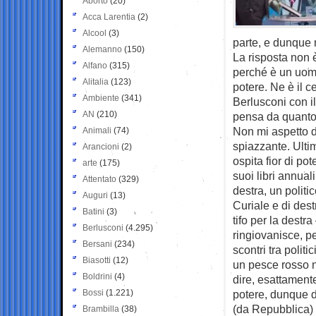
Aborto
(20)
Acca Larentia
(2)
Alcool
(3)
parte, e dunque 
Alemanno
(150)
La risposta non 
Alfano
(315)
perché è un uomo 
Alitalia
(123)
potere. Ne è il c
Ambiente
(341)
Berlusconi con il
AN
(210)
pensa da quanto 
Non mi aspetto d
Animali
(74)
spiazzante. Ulti
Arancioni
(2)
ospita fior di po
arte
(175)
suoi libri annual
Attentato
(329)
destra, un politic
Auguri
(13)
Curiale e di dest
Batini
(3)
tifo per la destr
Berlusconi
(4.295)
ringiovanisce, pe
Bersani
(234)
scontri tra polit
Biasotti
(12)
un pesce rosso n
Boldrini
(4)
dire, esattament
Bossi
(1.221)
potere, dunque d
(da Repubblica)
Brambilla
(38)