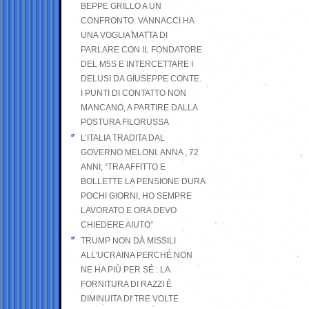
BEPPE GRILLO A UN
CONFRONTO. VANNACCI HA
UNA VOGLIA MATTA DI
PARLARE CON IL FONDATORE
DEL M5S E INTERCETTARE I
DELUSI DA GIUSEPPE CONTE.
I PUNTI DI CONTATTO NON
MANCANO, A PARTIRE DALLA
POSTURA FILORUSSA
L’ITALIA TRADITA DAL
GOVERNO MELONI. ANNA , 72
ANNI; “TRA AFFITTO E
BOLLETTE LA PENSIONE DURA
POCHI GIORNI, HO SEMPRE
LAVORATO E ORA DEVO
CHIEDERE AIUTO”
TRUMP NON DÀ MISSILI
ALL’UCRAINA PERCHÉ NON
NE HA PIÙ PER SÉ : LA
FORNITURA DI RAZZI È
DIMINUITA DI TRE VOLTE