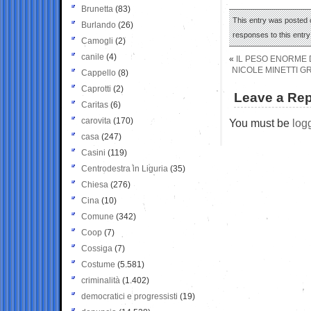
Brunetta
(83)
This entry was posted o
Burlando
(26)
responses to this entr
Camogli
(2)
canile
(4)
«
IL PESO ENORME
NICOLE MINETTI GR
Cappello
(8)
Caprotti
(2)
Leave a Rep
Caritas
(6)
carovita
(170)
You must be
log
casa
(247)
Casini
(119)
Centrodestra in Liguria
(35)
Chiesa
(276)
Cina
(10)
Comune
(342)
Coop
(7)
Cossiga
(7)
Costume
(5.581)
criminalità
(1.402)
democratici e progressisti
(19)