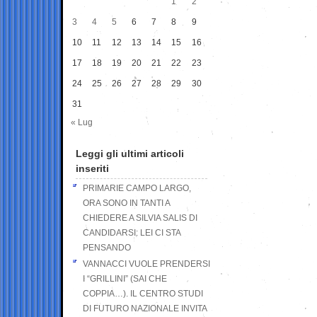
1
2
3
4
5
6
7
8
9
10
11
12
13
14
15
16
17
18
19
20
21
22
23
24
25
26
27
28
29
30
31
« Lug
Leggi gli ultimi articoli
inseriti
PRIMARIE CAMPO LARGO,
ORA SONO IN TANTI A
CHIEDERE A SILVIA SALIS DI
CANDIDARSI: LEI CI STA
PENSANDO
VANNACCI VUOLE PRENDERSI
I “GRILLINI” (SAI CHE
COPPIA…). IL CENTRO STUDI
DI FUTURO NAZIONALE INVITA