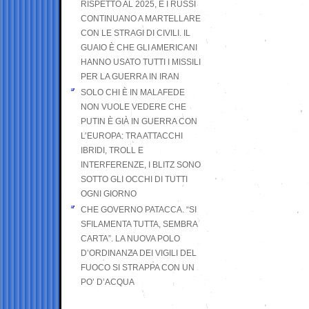
RISPETTO AL 2025, E I RUSSI
CONTINUANO A MARTELLARE
CON LE STRAGI DI CIVILI. IL
GUAIO È CHE GLI AMERICANI
HANNO USATO TUTTI I MISSILI
PER LA GUERRA IN IRAN
SOLO CHI È IN MALAFEDE
NON VUOLE VEDERE CHE
PUTIN È GIÀ IN GUERRA CON
L’EUROPA: TRA ATTACCHI
IBRIDI, TROLL E
INTERFERENZE, I BLITZ SONO
SOTTO GLI OCCHI DI TUTTI
OGNI GIORNO
CHE GOVERNO PATACCA. “SI
SFILAMENTA TUTTA, SEMBRA
CARTA”. LA NUOVA POLO
D’ORDINANZA DEI VIGILI DEL
FUOCO SI STRAPPA CON UN
PO’ D’ACQUA