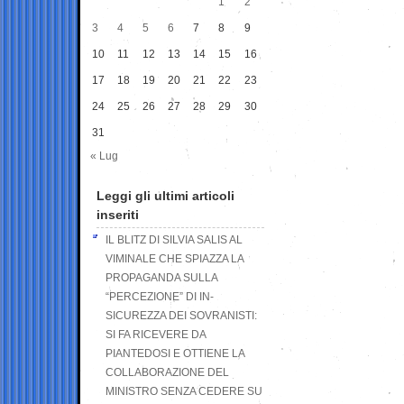
1
2
3
4
5
6
7
8
9
10
11
12
13
14
15
16
17
18
19
20
21
22
23
24
25
26
27
28
29
30
31
« Lug
Leggi gli ultimi articoli
inseriti
IL BLITZ DI SILVIA SALIS AL
VIMINALE CHE SPIAZZA LA
PROPAGANDA SULLA
“PERCEZIONE” DI IN-
SICUREZZA DEI SOVRANISTI:
SI FA RICEVERE DA
PIANTEDOSI E OTTIENE LA
COLLABORAZIONE DEL
MINISTRO SENZA CEDERE SU