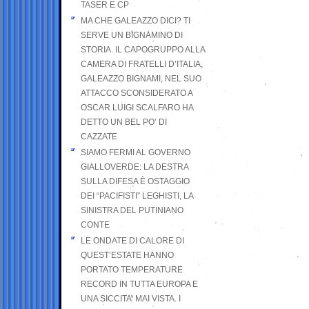
TASER E CP
MA CHE GALEAZZO DICI? TI
SERVE UN BIGNAMINO DI
STORIA. IL CAPOGRUPPO ALLA
CAMERA DI FRATELLI D’ITALIA,
GALEAZZO BIGNAMI, NEL SUO
ATTACCO SCONSIDERATO A
OSCAR LUIGI SCALFARO HA
DETTO UN BEL PO’ DI
CAZZATE
SIAMO FERMI AL GOVERNO
GIALLOVERDE: LA DESTRA
SULLA DIFESA È OSTAGGIO
DEI “PACIFISTI” LEGHISTI, LA
SINISTRA DEL PUTINIANO
CONTE
LE ONDATE DI CALORE DI
QUEST’ESTATE HANNO
PORTATO TEMPERATURE
RECORD IN TUTTA EUROPA E
UNA SICCITA’ MAI VISTA. I