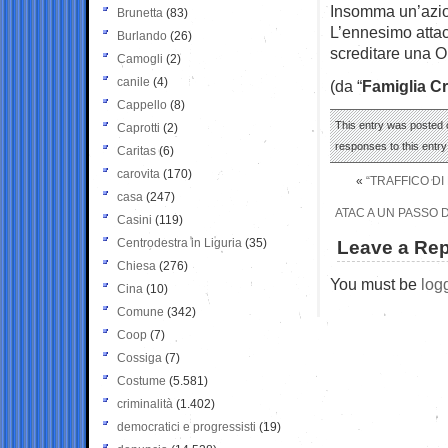
Insomma un’azion
Brunetta
(83)
L’ennesimo attac
Burlando
(26)
screditare una O
Camogli
(2)
canile
(4)
(da “
Famiglia Cr
Cappello
(8)
This entry was posted o
Caprotti
(2)
responses to this entr
Caritas
(6)
carovita
(170)
«
“TRAFFICO DI
casa
(247)
ATAC A UN PASSO D
Casini
(119)
Centrodestra in Liguria
(35)
Leave a Rep
Chiesa
(276)
You must be
log
Cina
(10)
Comune
(342)
Coop
(7)
Cossiga
(7)
Costume
(5.581)
criminalità
(1.402)
democratici e progressisti
(19)