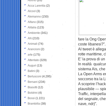
Aborto
(20)
Acca Larentia
(2)
Alcool
(3)
Alemanno
(150)
Alfano
(315)
Alitalia
(123)
Ambiente
(341)
AN
(210)
fare la Ong Open
coste libanesi?”.
Animali
(74)
Al tweet è allega
Arancioni
(2)
rotte marittime,
arte
(175)
E’ la prova di 
Attentato
(329)
In realtà qualcu
Auguri
(13)
sistema Ais, che 
Batini
(3)
La Open Arms era
Berlusconi
(4.295)
soccorso tra la Li
Bersani
(234)
A scoprire l’hack
Biasotti
(12)
plausibile — spi
Boldrini
(4)
Traffic, interpel
Bossi
(1.221)
del segnale, che
nave, ndr)”.
Brambilla
(38)