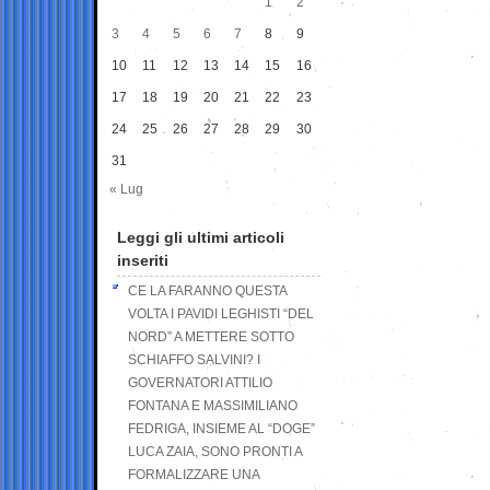
1
2
3
4
5
6
7
8
9
10
11
12
13
14
15
16
17
18
19
20
21
22
23
24
25
26
27
28
29
30
31
« Lug
Leggi gli ultimi articoli
inseriti
CE LA FARANNO QUESTA
VOLTA I PAVIDI LEGHISTI “DEL
NORD” A METTERE SOTTO
SCHIAFFO SALVINI? I
GOVERNATORI ATTILIO
FONTANA E MASSIMILIANO
FEDRIGA, INSIEME AL “DOGE”
LUCA ZAIA, SONO PRONTI A
FORMALIZZARE UNA