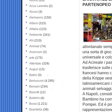
Aborto
(20)
PARTENOPEO
Acca Larentia
(2)
Alcool
(3)
Alemanno
(150)
Alfano
(315)
Alitalia
(123)
Ambiente
(341)
AN
(210)
allontanato semp
Animali
(74)
una sorta di gio
Arancioni
(2)
universale e colo
arte
(175)
Ad Acireale i pas
Attentato
(329)
trasferisce sulle
Auguri
(13)
francesi hanno c
Batini
(3)
della Krippe ves
Berlusconi
(4.295)
latinoamericani i
Bersani
(234)
animali selvaggi,
Biasotti
(12)
A Napoli, consid
Boldrini
(4)
Bambino ha come
Bossi
(1.221)
Pompei. Ed è pro
rappresentazione
Brambilla
(38)