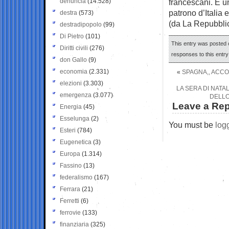
denuncia
(14.528)
francescani. È u
patrono d’Italia 
destra
(573)
(da La Repubbli
destradipopolo
(99)
Di Pietro
(101)
This entry was posted 
Diritti civili
(276)
responses to this entr
don Gallo
(9)
economia
(2.331)
«
SPAGNA,, ACCO
elezioni
(3.303)
LA SERA DI NATAL
emergenza
(3.077)
DELLO
Leave a Rep
Energia
(45)
Esselunga
(2)
You must be
log
Esteri
(784)
Eugenetica
(3)
Europa
(1.314)
Fassino
(13)
federalismo
(167)
Ferrara
(21)
Ferretti
(6)
ferrovie
(133)
finanziaria
(325)