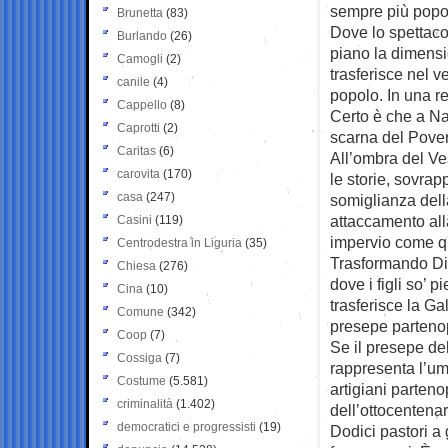
sempre più popol
Brunetta
(83)
Dove lo spettacol
Burlando
(26)
piano la dimensio
Camogli
(2)
trasferisce nel v
canile
(4)
popolo. In una re
Cappello
(8)
Certo è che a Na
Caprotti
(2)
scarna del Povere
Caritas
(6)
All’ombra del V
carovita
(170)
le storie, sovra
casa
(247)
somiglianza dell
attaccamento alla
Casini
(119)
impervio come qu
Centrodestra in Liguria
(35)
Trasformando Dio 
Chiesa
(276)
dove i figli so’ 
Cina
(10)
trasferisce la Gal
Comune
(342)
presepe parteno
Coop
(7)
Se il presepe del
Cossiga
(7)
rappresenta l’um
Costume
(5.581)
artigiani parteno
criminalità
(1.402)
dell’ottocentenar
democratici e progressisti
(19)
Dodici pastori a 