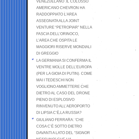
VENEZUELANO .IL COLOSSO
AMERICANO CHEVRON HA
RADDOPPIATO L’AREA
ASSEGNATA ALLA JOINT
VENTURE “PETROPIAR” NELLA
FASCIA DELL’ORINOCO,
L’AREA CHE OSPITA LE
MAGGIORI RISERVE MONDIALI
DI GREGGIO
LA GERMANIA SI CONFERMA IL
VENTRE MOLLE DELL’EUROPA
(PER LA GIOIA DI PUTIN). COME
MAI I TEDESCHI NON
VOGLIONO AMMETTERE CHE
DIETRO AL CASO DEL DRONE
PIENO DI ESPLOSIVO
RINVENUTO ALL’AEROPORTO
DI LIPSIA C’È LA RUSSIA?
GIULIANO FERRARA: ’CHE
COSA C’È SOTTO DIETRO
DAVANTI A LATO DEL “SIGNOR