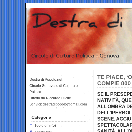
TE PIACE, 
Destra di Popolo.net
COMPIE 800
Circolo Genovese di Cultura e
Politica
SE IL PRESEP
Diretto da Riccardo Fucile
NATIVITÀ, QU
Scrivici: destradipopolo@gmail.com
ALL’OMBRA D
DELL’IPERBOL
Categorie
SCENE, AGGIU
SPETTACOLARI
100 giorni
(5)
SANITÀ, ALL’