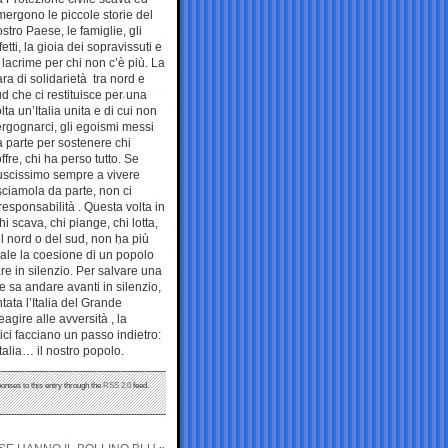
ergono le piccole storie del
stro Paese, le famiglie, gli
fetti, la gioia dei sopravissuti e
 lacrime per chi non c’è più. La
ra di solidarietà tra nord e
d che ci restituisce per una
lta un’Italia unita e di cui non
rgognarci, gli egoismi messi
 parte per sostenere chi
ffre, chi ha perso tutto. Se
iuscissimo sempre a vivere
sciamola da parte, non ci
 responsabilità . Questa volta in
i scava, chi piange, chi lotta,
del nord o del sud, non ha più
evale la coesione di un popolo
re in silenzio. Per salvare una
e sa andare avanti in silenzio,
tata l’Italia del Grande
agire alle avversità , la
itici facciano un passo indietro:
Italia… il nostro popolo.
ponses to this entry through the
RSS 2.0
feed.