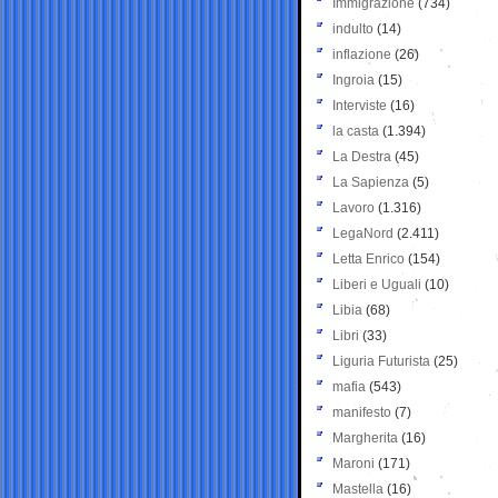
Immigrazione
(734)
indulto
(14)
inflazione
(26)
Ingroia
(15)
Interviste
(16)
la casta
(1.394)
La Destra
(45)
La Sapienza
(5)
Lavoro
(1.316)
LegaNord
(2.411)
Letta Enrico
(154)
Liberi e Uguali
(10)
Libia
(68)
Libri
(33)
Liguria Futurista
(25)
mafia
(543)
manifesto
(7)
Margherita
(16)
Maroni
(171)
Mastella
(16)