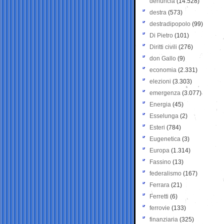
denuncia
(14.528)
destra
(573)
destradipopolo
(99)
Di Pietro
(101)
Diritti civili
(276)
don Gallo
(9)
economia
(2.331)
elezioni
(3.303)
emergenza
(3.077)
Energia
(45)
Esselunga
(2)
Esteri
(784)
Eugenetica
(3)
Europa
(1.314)
Fassino
(13)
federalismo
(167)
Ferrara
(21)
Ferretti
(6)
ferrovie
(133)
finanziaria
(325)