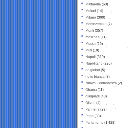
Mattarella
(60)
Meloni
(14)
Milano
(300)
Montezemolo
(7)
Monti
(357)
moschea
(11)
Musso
(10)
Muti
(10)
Napoli
(319)
Napolitano
(220)
no global
(5)
notte bianca
(3)
Nuovo Centrodestra
(2)
Obama
(11)
olimpiadi
(40)
Oliveri
(4)
Pannella
(29)
Papa
(33)
Parlamento
(1.428)