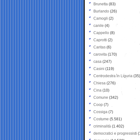
Brunetta
(83)
Burlando
(26)
Camogli
(2)
canile
(4)
Cappello
(8)
Caprotti
(2)
Caritas
(6)
carovita
(170)
casa
(247)
Casini
(119)
Centrodestra in Liguria
(35
Chiesa
(276)
Cina
(10)
Comune
(342)
Coop
(7)
Cossiga
(7)
Costume
(5.581)
criminalità
(1.402)
democratici e progressisti
(