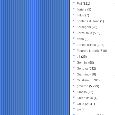
Fini
(821)
fioriere
(5)
Fitto
(27)
Fontana di Trevi
(1)
Formigoni
(90)
Forza Italia
(596)
frana
(9)
Fratelli d'Italia
(291)
Futuro e Libertà
(510)
g8
(25)
Gelmini
(68)
Genova
(542)
Giannino
(10)
Giustizia
(5.784)
governo
(5.799)
Grasso
(22)
Green Italia
(1)
Grillo
(2.941)
Idv
(4)