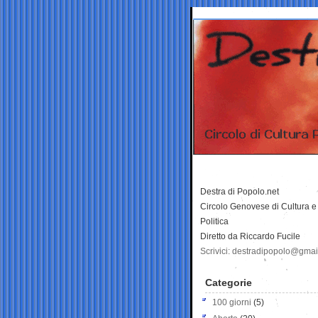
Destra di Popolo.net
Circolo Genovese di Cultura e
Politica
Diretto da Riccardo Fucile
Scrivici: destradipopolo@gma
Categorie
100 giorni
(5)