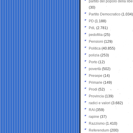
partito del popolo della libe
(30)
Partito Democratico
(1.034)
PD
(1.188)
PdL
(2.781)
pedofilia
(25)
Pensioni
(129)
Politica
(40.855)
polizia
(253)
Porto
(12)
povertà
(502)
Presepe
(14)
Primarie
(149)
Prodi
(52)
Provincia
(139)
radici e valori
(3.682)
RAI
(359)
rapine
(37)
Razzismo
(1.410)
Referendum
(200)