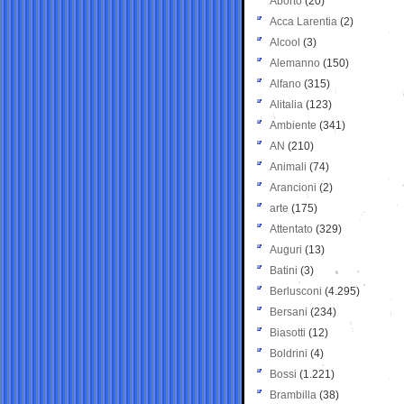
Aborto
(20)
Acca Larentia
(2)
Alcool
(3)
Alemanno
(150)
Alfano
(315)
Alitalia
(123)
Ambiente
(341)
AN
(210)
Animali
(74)
Arancioni
(2)
arte
(175)
Attentato
(329)
Auguri
(13)
Batini
(3)
Berlusconi
(4.295)
Bersani
(234)
Biasotti
(12)
Boldrini
(4)
Bossi
(1.221)
Brambilla
(38)