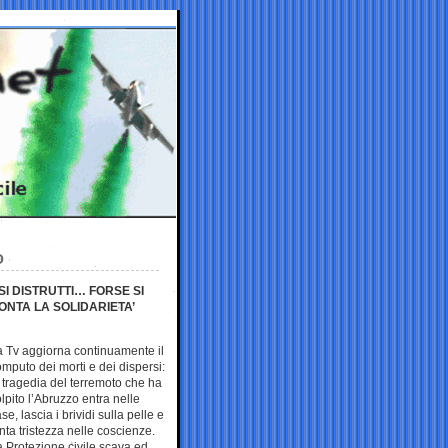
O
ESI DISTRUTTI… FORSE SI
NTA LA SOLIDARIETA’
a Tv aggiorna continuamente il
mputo dei morti e dei dispersi:
 tragedia del terremoto che ha
lpito l’Abruzzo entra nelle
se, lascia i brividi sulla pelle e
nta tristezza nelle coscienze.
 Protezione civile scava ed