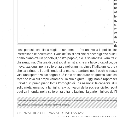
em
no
af
le
ga
su
vo
ve
da
so
r
così, pensate che Italia migliore avremmo… Per una volta la politica la
interessano le polemiche, i volti dei soliti noti che si accapigliano sulle
primo piano c’è un popolo, il nostro popolo, c’è la solidarietà vera tra ch
chi sanguina. Che sia di destra o di sinistra, che sia laico o cattolico, 
rilevanza: oggi, nella sofferenza e nel dramma, vince l’Italia umile, pr
che sa stringere i denti, tendersi la mano, guardarsi negli occhi e scava
vita, una speranza, un sogno. C’è tanto da imparare da questa Italia ch
facendo leva sui propri valori e sulla sua dignità . Oggi non è rappresen
Fratello, in primo piano torna l’orgoglio di una nazione, la capacità di re
solidarietà umana, la famiglia, la vita, i valori della società civile. I pol
oggi va in onda, nella sofferenza e tra le lacrime, la parte migliore dell’
This entry was posted on lunedì, Aprile 6th, 2009 at 17:30 and is filed under
radici e valori
. You can follow any res
You can
leave a response
, or
trackback
from your own site.
«
SENZA ETICA CHE RAZZA DI STATO SARA’?