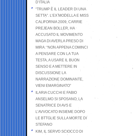
D’ITALIA
“TRUMP È IL LEADER DI UNA
SETTA”. L’EX MODELLA E MISS
CALIFORNIA 2009, CARRIE
PREJEAN BOLLER, HA
ACCUSATO IL MOVIMENTO
MAGA DI AVERLA PRESO DI
MIRA: “NON APPENA COMINCI
A PENSARE CON LA TUA
TESTA, A USARE IL BUON
SENSO E A METTERE IN
DISCUSSIONE LA
NARRAZIONE DOMINANTE,
VIENI EMARGINATO”
ILARIA CUCCHI E FABIO
ANSELMO SI SPOSANO; LA
SENATRICE DI AVS E
L’AVVOCATO INSIEME DOPO
LE BTTGLIE SULLA MORTE DI
STEFANO
KIM, IL SERVO SCIOCCO DI