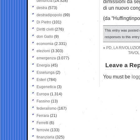
denuncia
(14.528)
dimissioni da se
di un nuovo cong
destra
(573)
destradipopolo
(99)
(da “Huffingtinpo
Di Pietro
(101)
Diritti civili
(276)
This entry was posted 
don Gallo
(9)
responses to this entr
economia
(2.331)
«
PD, LA RIVOLUZI
elezioni
(3.303)
TAVOL
emergenza
(3.077)
Leave a Rep
Energia
(45)
Esselunga
(2)
You must be
log
Esteri
(784)
Eugenetica
(3)
Europa
(1.314)
Fassino
(13)
federalismo
(167)
Ferrara
(21)
Ferretti
(6)
ferrovie
(133)
finanziaria
(325)