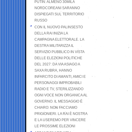
PUTIN: ALMENO 30MILA
NORDCOREANI SARANNO
DISPIEGATI SUL TERRITORIO
RUSSO
CON IL NUOVO PALINSESTO
DELLA RAI INIZIA LA
CAMPAGNA ELETTORALE. LA
DESTRA MILITARIZZA IL
SERVIZIO PUBBLICO IN VISTA
DELLE ELEZIONI POLITICHE
DEL 2027: DA VIA ASIAGO A
SAXA RUBRA, HANNO
INFARCITO DI AMANTI, AMICI E
PERSONAGGI IMPROBABILI
RADIO E TV, STERILIZZANDO
OGNI VOCE NON ORGANICA AL
GOVERNO. IL MESSAGGIO È
CHIARO: NON FACCIAMO
PRIGIONIERI. LA RAI È NOSTRA
E LA USEREMO PER VINCERE
LE PROSSIME ELEZIONI