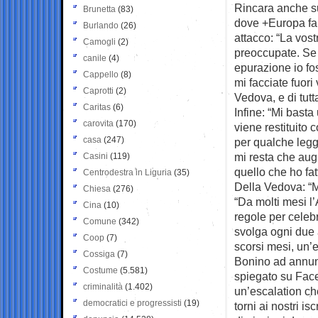
Rincara anche sul
Brunetta
(83)
dove +Europa fa 
Burlando
(26)
attacco: “La vos
Camogli
(2)
preoccupate. Se 
canile
(4)
epurazione io fos
Cappello
(8)
mi facciate fuori
Caprotti
(2)
Vedova, e di tutt
Caritas
(6)
Infine: “Mi bast
carovita
(170)
viene restituito 
casa
(247)
per qualche leg
mi resta che aug
Casini
(119)
quello che ho fatt
Centrodestra in Liguria
(35)
Della Vedova: “M
Chiesa
(276)
“Da molti mesi l
Cina
(10)
regole per celeb
Comune
(342)
svolga ogni due 
Coop
(7)
scorsi mesi, un’
Cossiga
(7)
Bonino ad annunc
Costume
(5.581)
spiegato su Fac
criminalità
(1.402)
un’escalation ch
democratici e progressisti
(19)
torni ai nostri is