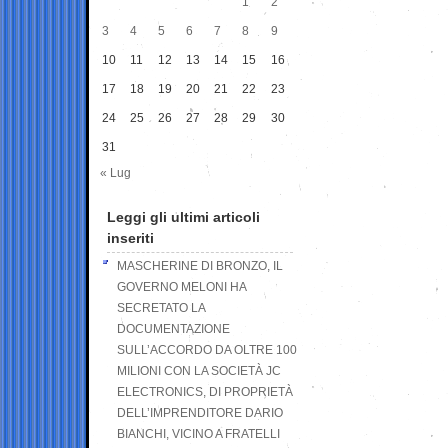
1
2
3
4
5
6
7
8
9
10
11
12
13
14
15
16
17
18
19
20
21
22
23
24
25
26
27
28
29
30
31
« Lug
Leggi gli ultimi articoli
inseriti
MASCHERINE DI BRONZO, IL
GOVERNO MELONI HA
SECRETATO LA
DOCUMENTAZIONE
SULL’ACCORDO DA OLTRE 100
MILIONI CON LA SOCIETÀ JC
ELECTRONICS, DI PROPRIETÀ
DELL’IMPRENDITORE DARIO
BIANCHI, VICINO A FRATELLI