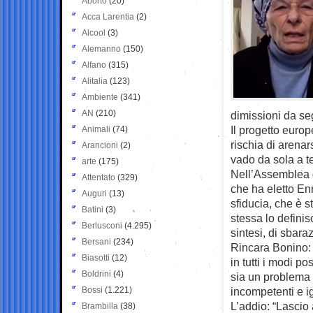
Aborto
(20)
Acca Larentia
(2)
Alcool
(3)
Alemanno
(150)
Alfano
(315)
Alitalia
(123)
Ambiente
(341)
AN
(210)
dimissioni da seg
Il progetto europ
Animali
(74)
rischia di arena
Arancioni
(2)
vado da sola a t
arte
(175)
Nell’Assemblea d
Attentato
(329)
che ha eletto En
Auguri
(13)
sfiducia, che è 
Batini
(3)
stessa lo definis
Berlusconi
(4.295)
sintesi, di sbara
Bersani
(234)
Rincara Bonino: “
Biasotti
(12)
in tutti i modi p
Boldrini
(4)
sia un problema
Bossi
(1.221)
incompetenti e ig
L’addio: “Lascio
Brambilla
(38)