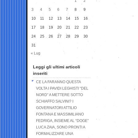
1
2
3
4
5
6
7
8
9
10
11
12
13
14
15
16
17
18
19
20
21
22
23
24
25
26
27
28
29
30
31
« Lug
Leggi gli ultimi articoli
inseriti
CE LA FARANNO QUESTA
VOLTA I PAVIDI LEGHISTI “DEL
NORD” A METTERE SOTTO
SCHIAFFO SALVINI? I
GOVERNATORI ATTILIO
FONTANA E MASSIMILIANO
FEDRIGA, INSIEME AL “DOGE”
LUCA ZAIA, SONO PRONTI A
FORMALIZZARE UNA