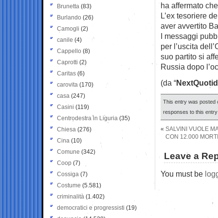
ha affermato che
Brunetta
(83)
L’ex tesoriere de
Burlando
(26)
aver avvertito Ba
Camogli
(2)
I messaggi pubbl
canile
(4)
per l’uscita del
Cappello
(8)
suo partito si af
Caprotti
(2)
Russia dopo l’o
Caritas
(6)
(da “
NextQuotid
carovita
(170)
casa
(247)
This entry was posted o
Casini
(119)
responses to this entr
Centrodestra in Liguria
(35)
«
SALVINI VUOLE M
Chiesa
(276)
CON 12.000 MORTI
Cina
(10)
Comune
(342)
Leave a Rep
Coop
(7)
You must be
log
Cossiga
(7)
Costume
(5.581)
criminalità
(1.402)
democratici e progressisti
(19)