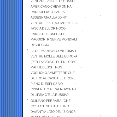
VENEZUELANO .IL COLOSSO
AMERICANO CHEVRON HA
RADDOPPIATO L’AREA
ASSEGNATA ALLA JOINT
VENTURE “PETROPIAR” NELLA
FASCIA DELL’ORINOCO,
L’AREA CHE OSPITA LE
MAGGIORI RISERVE MONDIALI
DI GREGGIO
LA GERMANIA SI CONFERMA IL
VENTRE MOLLE DELL’EUROPA
(PER LA GIOIA DI PUTIN). COME
MAI I TEDESCHI NON
VOGLIONO AMMETTERE CHE
DIETRO AL CASO DEL DRONE
PIENO DI ESPLOSIVO
RINVENUTO ALL’AEROPORTO
DI LIPSIA C’È LA RUSSIA?
GIULIANO FERRARA: ’CHE
COSA C’È SOTTO DIETRO
DAVANTI A LATO DEL “SIGNOR