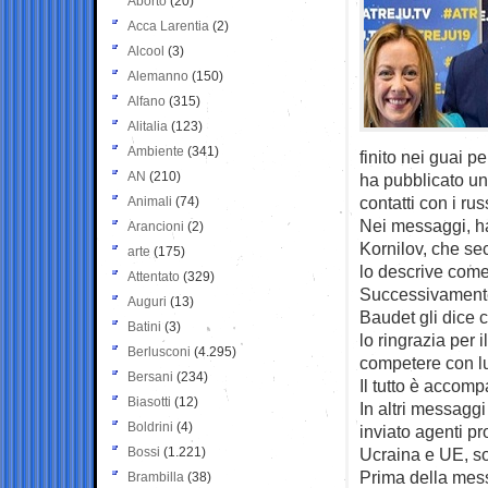
Aborto
(20)
Acca Larentia
(2)
Alcool
(3)
Alemanno
(150)
Alfano
(315)
Alitalia
(123)
Ambiente
(341)
finito nei guai 
AN
(210)
ha pubblicato un
contatti con i ru
Animali
(74)
Nei messaggi, ha
Arancioni
(2)
Kornilov, che se
arte
(175)
lo descrive come
Attentato
(329)
Successivamente,
Auguri
(13)
Baudet gli dice 
Batini
(3)
lo ringrazia per
Berlusconi
(4.295)
competere con lu
Bersani
(234)
Il tutto è accomp
Biasotti
(12)
In altri messagg
Boldrini
(4)
inviato agenti p
Bossi
(1.221)
Ucraina e UE, so
Prima della mess
Brambilla
(38)