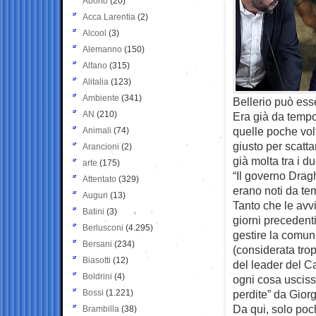
Aborto
(20)
Acca Larentia
(2)
Alcool
(3)
Alemanno
(150)
Alfano
(315)
Alitalia
(123)
Ambiente
(341)
Bellerio può ess
AN
(210)
Era già da temp
quelle poche vol
Animali
(74)
giusto per scatt
Arancioni
(2)
già molta tra i 
arte
(175)
“Il governo Dragh
Attentato
(329)
erano noti da te
Auguri
(13)
Tanto che le avv
Batini
(3)
giorni precedent
Berlusconi
(4.295)
gestire la comun
Bersani
(234)
(considerata tro
Biasotti
(12)
del leader del Ca
Boldrini
(4)
ogni cosa usciss
Bossi
(1.221)
perdite” da Giorge
Da qui, solo poch
Brambilla
(38)