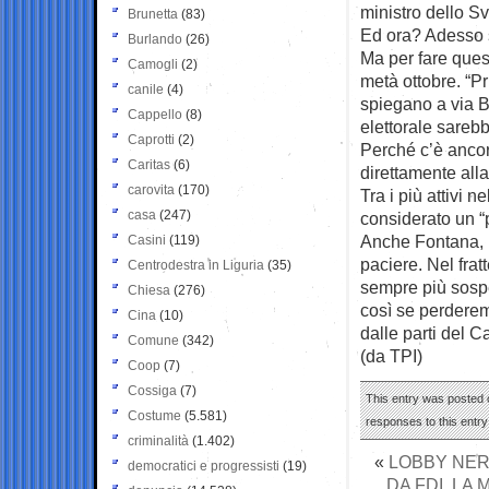
ministro dello S
Brunetta
(83)
Ed ora? Adesso so
Burlando
(26)
Ma per fare quest
Camogli
(2)
metà ottobre. “P
canile
(4)
spiegano a via B
Cappello
(8)
elettorale sarebb
Caprotti
(2)
Perché c’è ancora
Caritas
(6)
direttamente alla
carovita
(170)
Tra i più attivi 
casa
(247)
considerato un “
Anche Fontana, i
Casini
(119)
paciere. Nel frat
Centrodestra in Liguria
(35)
sempre più sospe
Chiesa
(276)
così se perderemo
Cina
(10)
dalle parti del C
Comune
(342)
(da TPI)
Coop
(7)
Cossiga
(7)
This entry was posted o
Costume
(5.581)
responses to this entr
criminalità
(1.402)
«
LOBBY NER
democratici e progressisti
(19)
DA FDI, LA