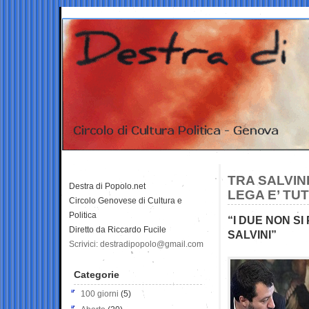
TRA SALVIN
Destra di Popolo.net
LEGA E’ TU
Circolo Genovese di Cultura e
Politica
“I DUE NON SI
Diretto da Riccardo Fucile
SALVINI”
Scrivici: destradipopolo@gmail.com
Categorie
100 giorni
(5)