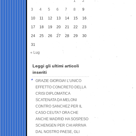
1
2
3
4
5
6
7
8
9
10
11
12
13
14
15
16
17
18
19
20
21
22
23
24
25
26
27
28
29
30
31
« Lug
Leggi gli ultimi articoli
inseriti
GRAZIE GIORGIA! L’UNICO
EFFETTO CONCRETO DELLA
CRISI DIPLOMATICA
SCATENATA DA MELONI
CONTRO SANCHEZ PER IL
CASO CEUTA? ORA CHE
ANCHE MADRID HA SOSPESO
SCHENGEN PER CHI ARRIVA
DAL NOSTRO PAESE, GLI