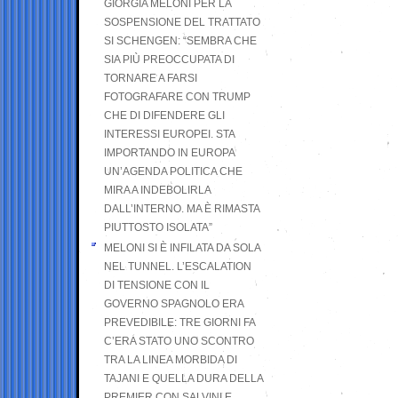
GIORGIA MELONI PER LA
SOSPENSIONE DEL TRATTATO
SI SCHENGEN: “SEMBRA CHE
SIA PIÙ PREOCCUPATA DI
TORNARE A FARSI
FOTOGRAFARE CON TRUMP
CHE DI DIFENDERE GLI
INTERESSI EUROPEI. STA
IMPORTANDO IN EUROPA
UN’AGENDA POLITICA CHE
MIRA A INDEBOLIRLA
DALL’INTERNO. MA È RIMASTA
PIUTTOSTO ISOLATA”
MELONI SI È INFILATA DA SOLA
NEL TUNNEL. L’ESCALATION
DI TENSIONE CON IL
GOVERNO SPAGNOLO ERA
PREVEDIBILE: TRE GIORNI FA
C’ERA STATO UNO SCONTRO
TRA LA LINEA MORBIDA DI
TAJANI E QUELLA DURA DELLA
PREMIER CON SALVINI E