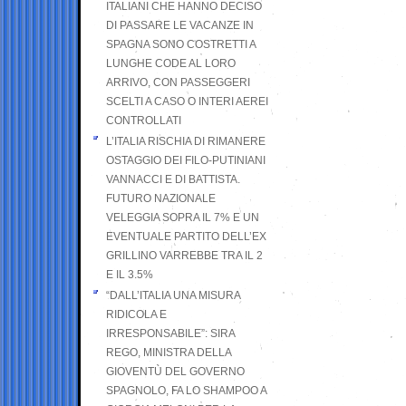
ITALIANI CHE HANNO DECISO
DI PASSARE LE VACANZE IN
SPAGNA SONO COSTRETTI A
LUNGHE CODE AL LORO
ARRIVO, CON PASSEGGERI
SCELTI A CASO O INTERI AEREI
CONTROLLATI
L’ITALIA RISCHIA DI RIMANERE
OSTAGGIO DEI FILO-PUTINIANI
VANNACCI E DI BATTISTA.
FUTURO NAZIONALE
VELEGGIA SOPRA IL 7% E UN
EVENTUALE PARTITO DELL’EX
GRILLINO VARREBBE TRA IL 2
E IL 3.5%
“DALL’ITALIA UNA MISURA
RIDICOLA E
IRRESPONSABILE”: SIRA
REGO, MINISTRA DELLA
GIOVENTÙ DEL GOVERNO
SPAGNOLO, FA LO SHAMPOO A