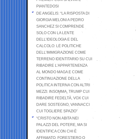
PIANTEDOSI
DE ANGELIS: “LA RISPOSTA DI
GIORGIA MELONI A PEDRO
SANCHEZ SI COMPRENDE
SOLO CON LA LENTE
DELL’IDEOLOGIA E DEL
CALCOLO: LE POLITICHE
DELL’IMMIGRAZIONE COME
TERRENO IDENTITARIO SU CUI
RIBADIRE L’APPARTENENZA
AL MONDO MAGA E COME
CONTINUAZIONE DELLA
POLITICA INTERNA CON ALTRI
MEZZI. INSOMMA, TRUMP CUI
RIBADIRE FEDELTÀ, VOX CUI
DARE SOSTEGNO, VANNACCI
CUI TOGLIERE SPAZIO”
“CRISTO NON ABITA NEI
PALAZZI DEL POTERE, MA SI
IDENTIFICA CON CHI È
AFFAMATO, FORESTIERO O