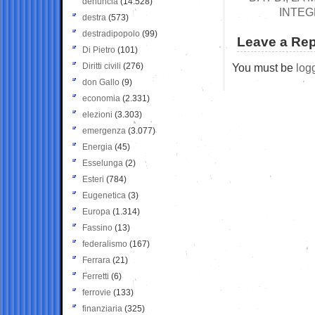
denuncia
(14.528)
INTEG
destra
(573)
destradipopolo
(99)
Leave a Rep
Di Pietro
(101)
Diritti civili
(276)
You must be
log
don Gallo
(9)
economia
(2.331)
elezioni
(3.303)
emergenza
(3.077)
Energia
(45)
Esselunga
(2)
Esteri
(784)
Eugenetica
(3)
Europa
(1.314)
Fassino
(13)
federalismo
(167)
Ferrara
(21)
Ferretti
(6)
ferrovie
(133)
finanziaria
(325)