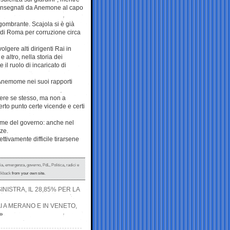
 consegnati da Anemone al capo
ngombrante. Scajola si è già
 di Roma per corruzione circa
olgere alti dirigenti Rai in
e altro, nella storia dei
 il ruolo di incaricato di
di Anemome nei suoi rapporti
dere se stesso, ma non a
erto punto certe vicende e certi
ieme del governo: anche nel
nze.
ttivamente difficile tirarsene
ia
,
emergenza
,
governo
,
PdL
,
Politica
,
radici e
ckback
from your own site.
NISTRA, IL 28,85% PER LA
AI A MERANO E IN VENETO,
»