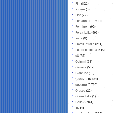
Fini
(821)
fioriere
(5)
Fitto
(27)
Fontana di Trevi
(1)
Formigoni
(90)
Forza Italia
(596)
frana
(9)
Fratelli d'Italia
(291)
Futuro e Libertà
(510)
g8
(25)
Gelmini
(68)
Genova
(542)
Giannino
(10)
Giustizia
(5.784)
governo
(5.799)
Grasso
(22)
Green Italia
(1)
Grillo
(2.941)
Idv
(4)