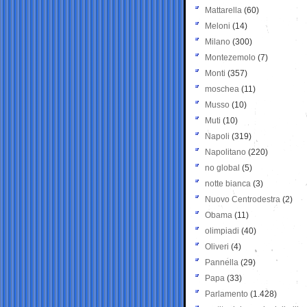
Mattarella
(60)
Meloni
(14)
Milano
(300)
Montezemolo
(7)
Monti
(357)
moschea
(11)
Musso
(10)
Muti
(10)
Napoli
(319)
Napolitano
(220)
no global
(5)
notte bianca
(3)
Nuovo Centrodestra
(2)
Obama
(11)
olimpiadi
(40)
Oliveri
(4)
Pannella
(29)
Papa
(33)
Parlamento
(1.428)