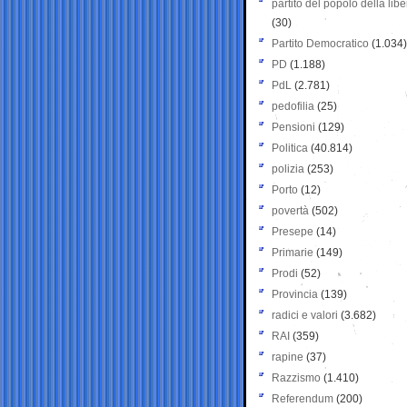
partito del popolo della libe
(30)
Partito Democratico
(1.034)
PD
(1.188)
PdL
(2.781)
pedofilia
(25)
Pensioni
(129)
Politica
(40.814)
polizia
(253)
Porto
(12)
povertà
(502)
Presepe
(14)
Primarie
(149)
Prodi
(52)
Provincia
(139)
radici e valori
(3.682)
RAI
(359)
rapine
(37)
Razzismo
(1.410)
Referendum
(200)