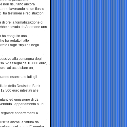
hè non risultano ancora
stanno lavorando su un flusso
 tra testimoni e registrazioni
 di ore la formalizzazione di
rebbe ricevuto da Anemone una
ra ha eseguito una
e ha redatto l’atto
ato i rogiti stipulati negli
uccessivo alla consegna degli
sso 52 assegni da 10.000 euro,
euro, ad acquistare un
ranno esaminato tutti gli
 filiale della Deutsche Bank
12.500 euro intestati alle
ntanti ed emissione di 52
a venduto l’appartamento a un
di regalare appartamenti a
 uscita anche la fattura da
ulenza sui giardini”, mentre