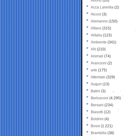
Aborto
(20)
Acca Larentia
(2)
Alcool
(3)
Alemanno
(150)
Alfano
(315)
Alitalia
(123)
Ambiente
(341)
AN
(210)
Animali
(74)
Arancioni
(2)
arte
(175)
Attentato
(329)
Auguri
(13)
Batini
(3)
Berlusconi
(4.295)
Bersani
(234)
Biasotti
(12)
Boldrini
(4)
Bossi
(1.221)
Brambilla
(38)