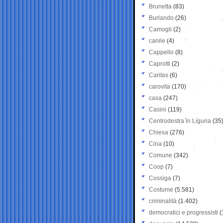
Brunetta
(83)
Burlando
(26)
Camogli
(2)
canile
(4)
Cappello
(8)
Caprotti
(2)
Caritas
(6)
carovita
(170)
casa
(247)
Casini
(119)
Centrodestra in Liguria
(35
Chiesa
(276)
Cina
(10)
Comune
(342)
Coop
(7)
Cossiga
(7)
Costume
(5.581)
criminalità
(1.402)
democratici e progressisti
(