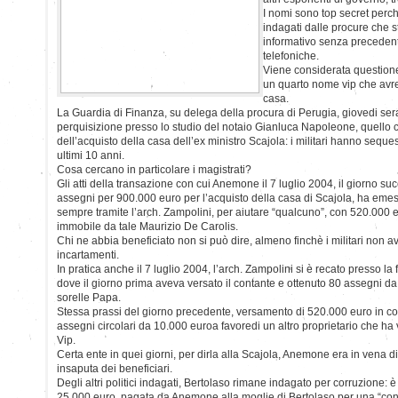
I nomi sono top secret perc
indagati dalle procure che 
informativo senza precedenti,
telefoniche.
Viene considerata questione
un quarto nome vip che av
casa.
La Guardia di Finanza, su delega della procura di Perugia, giovedi se
perquisizione presso lo studio del notaio Gianluca Napoleone, quello ch
dell’acquisto della casa dell’ex ministro Scajola: i militari hanno sequestr
ultimi 10 anni.
Cosa cercano in particolare i magistrati?
Gli atti della transazione con cui Anemone il 7 luglio 2004, il giorno s
assegni per 900.000 euro per l’acquisto della casa di Scajola, ha eme
sempre tramite l’arch. Zampolini, per aiutare “qualcuno”, con 520.000 
immobile da tale Maurizio De Carolis.
Chi ne abbia beneficiato non si può dire, almeno finchè i militari non av
incartamenti.
In pratica anche il 7 luglio 2004, l’arch. Zampolini si è recato presso la
dove il giorno prima aveva versato il contante e ottenuto 80 assegni da 
sorelle Papa.
Stessa prassi del giorno precedente, versamento di 520.000 euro in co
assegni circolari da 10.000 euroa favoredi un altro proprietario che h
Vip.
Certa ente in quei giorni, per dirla alla Scajola, Anemone era in vena 
insaputa dei beneficiari.
Degli altri politici indagati, Bertolaso rimane indagato per corruzione: è
25.000 euro, pagata da Anemone alla moglie di Bertolaso per una “cons