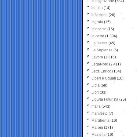
Immigrazione
(734)
indulto
(14)
inflazione
(26)
Ingroia
(15)
Interviste
(16)
la casta
(1.394)
La Destra
(45)
La Sapienza
(5)
Lavoro
(1.316)
LegaNord
(2.411)
Letta Enrico
(154)
Liberi e Uguali
(10)
Libia
(68)
Libri
(33)
Liguria Futurista
(25)
mafia
(543)
manifesto
(7)
Margherita
(16)
Maroni
(171)
Mastella
(16)