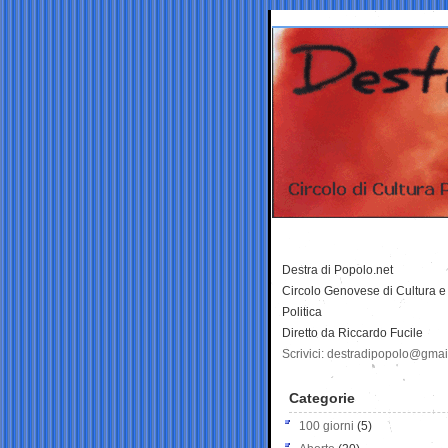
Destra di Popolo.net
Circolo Genovese di Cultura e
Politica
Diretto da Riccardo Fucile
Scrivici: destradipopolo@gma
Categorie
100 giorni
(5)