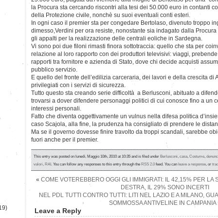
la Procura sta cercando riscontri alla tesi dei 50.000 euro in contanti
della Protezione civile, nonchè su suoi eventuali conti esteri.
In ogni caso il premier sta per congedare Bertolaso, divenuto troppo i
dimesso,Verdini per ora resiste, nonostante sia indagato dalla Procura
gli appalti per la realizzazione delle centrali eoliche in Sardegna.
Vi sono poi due filoni rimasti finora sottotraccia: quello che sta per coinv
relazione al loro rapporto con dei produttori televisivi: viaggi, prebende 
rapporti tra fornitore e azienda di Stato, dove chi decide acquisti assume
pubblico servizio.
E quello del fronte dell’edilizia carceraria, dei lavori e della crescita 
privilegiati con i servizi di sicurezza.
Tutto questo sta creando serie difficoltà a Berlusconi, abituato a difen
trovarsi a dover difendere personaggi politici di cui conosce fino a un c
interessi personali.
Fatto che diventa oggettivamente un vulnus nella difesa politica d’ins
)
caso Scajola, alla fine, la prudenza ha consigliato di prendere le dista
Ma se il governo dovesse finire travolto da troppi scandali, sarebbe obie
fuori anche per il premier.
This entry was posted on lunedì, Maggio 10th, 2010 at 10:35 and is filed under
Berlusconi
,
casa
,
Costume
,
denunc
valori
,
RAI
. You can follow any responses to this entry through the
RSS 2.0
feed. You can
leave a response
, or
tra
«
COME VOTEREBBERO OGGI GLI IMMIGRATI: IL 42,15% PER LA SI
DESTRA, IL 29% SONO INCERTI
NEL PDL TUTTI CONTRO TUTTI: LITI NEL LAZIO E A MILANO, GU
SOMMOSSA ANTIVELINE IN CAMPANIA
19)
Leave a Reply