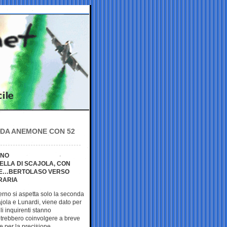
A DA ANEMONE CON 52
ANO
ELLA DI SCAJOLA, CON
BILE…BERTOLASO VERSO
ERARIA
erno si aspetta solo la seconda
jola e Lunardi, viene dato per
li inquirenti stanno
trebbero coinvolgere a breve
re per la precisione.