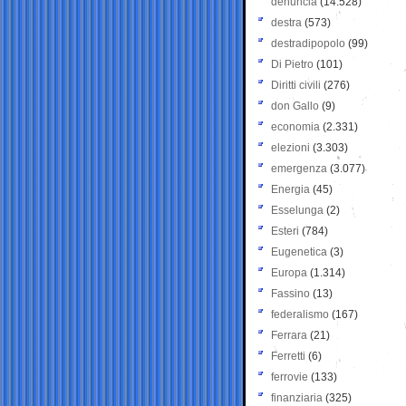
denuncia
(14.528)
destra
(573)
destradipopolo
(99)
Di Pietro
(101)
Diritti civili
(276)
don Gallo
(9)
economia
(2.331)
elezioni
(3.303)
emergenza
(3.077)
Energia
(45)
Esselunga
(2)
Esteri
(784)
Eugenetica
(3)
Europa
(1.314)
Fassino
(13)
federalismo
(167)
Ferrara
(21)
Ferretti
(6)
ferrovie
(133)
finanziaria
(325)