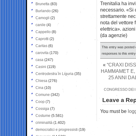
Trenitalia ha inv
Brunetta
(83)
necessario. «Si c
Burlando
(26)
strettamente nece
Camogli
(2)
nota del vettore 
canile
(4)
elettrica». azioni
Cappello
(8)
(da agenzie)
Caprotti
(2)
Caritas
(6)
This entry was posted 
carovita
(170)
responses to this entr
casa
(247)
«
“CRAXI DIS
Casini
(119)
HAMMAMET E, 
Centrodestra in Liguria
(35)
25 ANNI D
Chiesa
(276)
Cina
(10)
CONGRESSO DEI N
Comune
(342)
Leave a Rep
Coop
(7)
Cossiga
(7)
You must be
log
Costume
(5.581)
criminalità
(1.402)
democratici e progressisti
(19)