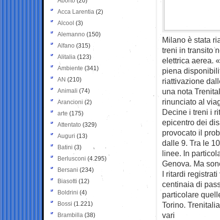
Aborto
(20)
Acca Larentia
(2)
Alcool
(3)
Alemanno
(150)
Milano è stata ri
Alfano
(315)
treni in transit
Alitalia
(123)
elettrica aerea. 
Ambiente
(341)
piena disponibili
AN
(210)
riattivazione dal
una nota Trenital
Animali
(74)
rinunciato al via
Arancioni
(2)
Decine i treni i 
arte
(175)
epicentro dei dis
Attentato
(329)
provocato il prob
Auguri
(13)
dalle 9. Tra le 1
Batini
(3)
linee. In partico
Berlusconi
(4.295)
Genova. Ma sono a
Bersani
(234)
I ritardi registra
Biasotti
(12)
centinaia di pas
Boldrini
(4)
particolare quel
Bossi
(1.221)
Torino. Trenitali
vari
Brambilla
(38)