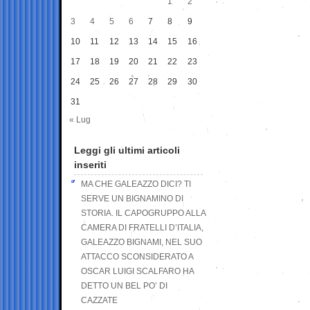
1
2
3
4
5
6
7
8
9
10
11
12
13
14
15
16
17
18
19
20
21
22
23
24
25
26
27
28
29
30
31
« Lug
Leggi gli ultimi articoli
inseriti
MA CHE GALEAZZO DICI? TI
SERVE UN BIGNAMINO DI
STORIA. IL CAPOGRUPPO ALLA
CAMERA DI FRATELLI D’ITALIA,
GALEAZZO BIGNAMI, NEL SUO
ATTACCO SCONSIDERATO A
OSCAR LUIGI SCALFARO HA
DETTO UN BEL PO’ DI
CAZZATE