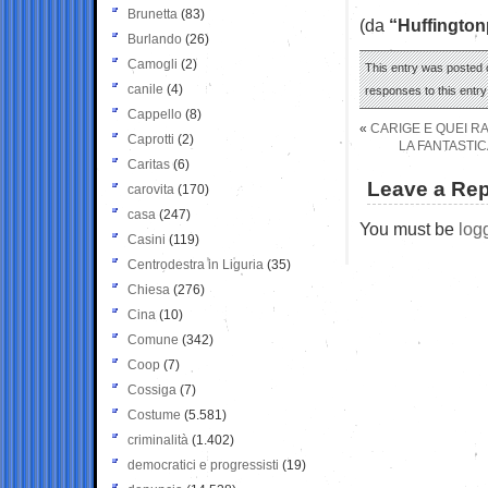
Brunetta
(83)
(da
“Huffington
Burlando
(26)
Camogli
(2)
This entry was posted o
canile
(4)
responses to this entr
Cappello
(8)
«
CARIGE E QUEI RA
Caprotti
(2)
LA FANTASTIC
Caritas
(6)
Leave a Rep
carovita
(170)
casa
(247)
You must be
log
Casini
(119)
Centrodestra in Liguria
(35)
Chiesa
(276)
Cina
(10)
Comune
(342)
Coop
(7)
Cossiga
(7)
Costume
(5.581)
criminalità
(1.402)
democratici e progressisti
(19)