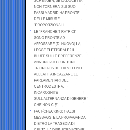
SCHENGEN. SE LA DUCETTA
NON TORNERA’ SUI SUOI
PASSI MADRID HA PRONTE
DELLE MISURE
“PROPORZIONALI
LE “FRANCHE TIRATRICI”
SONO PRONTE AD
AFFOSSARE (DI NUOVO) LA
LEGGE ELETTORALE? IL
BLUFF SULLE PREFERENZE
ANNUNCIATO CON TONI
TRIONFALISTICI DA MELONI E
ALLEATI FA INCAZZARE LE
PARLAMENTARI DEL
CENTRODESTRA,
INCAROGNITE
SULL’ALTERNANZA DI GENERE
CHE NON C’E’
FACT-CHECKING: I FALSI
MESSAGGI E LA PROPAGANDA
DIETRO LA TRAGEDIA DI
CEUTA: LA DISINFORMAZIONE