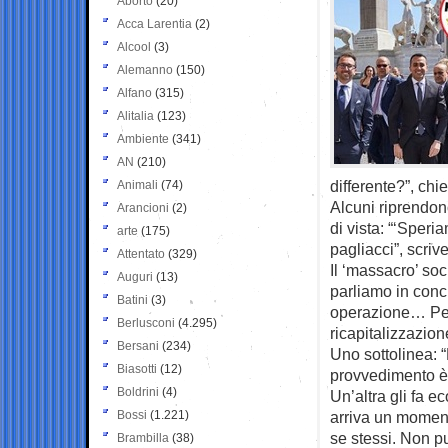
Aborto
(20)
Acca Larentia
(2)
Alcool
(3)
Alemanno
(150)
Alfano
(315)
Alitalia
(123)
Ambiente
(341)
AN
(210)
differente?”, chi
Animali
(74)
Alcuni riprendono
Arancioni
(2)
di vista: “‘Speri
arte
(175)
pagliacci”, scriv
Attentato
(329)
Il ‘massacro’ soc
Auguri
(13)
parliamo in concr
Batini
(3)
operazione… Per
Berlusconi
(4.295)
ricapitalizzazione
Bersani
(234)
Uno sottolinea: 
Biasotti
(12)
provvedimento è u
Boldrini
(4)
Un’altra gli fa 
Bossi
(1.221)
arriva un moment
se stessi. Non p
Brambilla
(38)