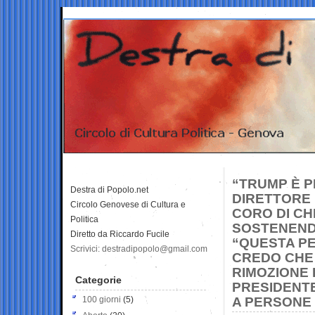
“TRUMP È P
Destra di Popolo.net
DIRETTORE 
Circolo Genovese di Cultura e
CORO DI CH
Politica
SOSTENENDO
Diretto da Riccardo Fucile
“QUESTA PE
Scrivici: destradipopolo@gmail.com
CREDO CHE 
RIMOZIONE 
Categorie
PRESIDENTE
100 giorni
(5)
A PERSONE