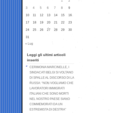
1
2
3
4
5
6
7
8
9
10
11
12
13
14
15
16
17
18
19
20
21
22
23
24
25
26
27
28
29
30
31
« Lug
Leggi gli ultimi articoli
inseriti
CERIMONIA MARCINELLE, I
SINDACATI BELGI SI VOLTANO
DI SPALLE AL DISCORSO DI LA
RUSSA: “NON VOGLIAMO CHE
LAVORATORI IMMIGRATI
ITALIANI CHE SONO MORTI
NEL NOSTRO PAESE SIANO
COMMEMORATI DA UN
ESTREMISTA DI DESTRA”