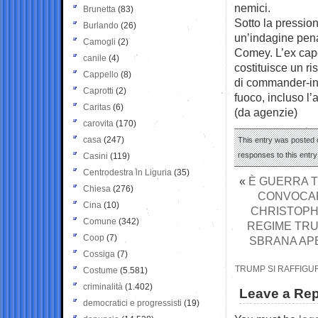
nemici.
Brunetta
(83)
Sotto la pression
Burlando
(26)
un’indagine pena
Camogli
(2)
Comey. L’ex capo
canile
(4)
costituisce un ri
Cappello
(8)
di commander-in
Caprotti
(2)
fuoco, incluso l’
Caritas
(6)
(da agenzie)
carovita
(170)
casa
(247)
This entry was posted o
responses to this entr
Casini
(119)
Centrodestra in Liguria
(35)
«
È GUERRA TO
Chiesa
(276)
CONVOCAR
Cina
(10)
CHRISTOPHE
Comune
(342)
REGIME TRU
Coop
(7)
SBRANA APE
Cossiga
(7)
TRUMP SI RAFFIGUR
Costume
(5.581)
criminalità
(1.402)
Leave a Rep
democratici e progressisti
(19)