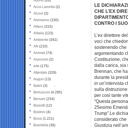
Aborto
(20)
LE DICHIARAZ
Acca Larentia
(2)
CHE L’EX DIR
Alcool
(3)
DIPARTIMENTO
Alemanno
(150)
CONTRO I SUO
Alfano
(315)
Alitalia
(123)
L’ex direttore de
Ambiente
(341)
voci che chiedon
AN
(210)
sostenendo che s
argomentando c
Animali
(74)
Costituzione, che
Arancioni
(2)
dalla carica, sia 
arte
(175)
Brennan, che ha 
Attentato
(329)
durante la presi
Auguri
(13)
in un’intervista 
Batini
(3)
sulla distruzione
Berlusconi
(4.295)
per così tante vi
Bersani
(234)
“Questa persona 
Biasotti
(12)
25esimo Emendam
Boldrini
(4)
Trump”.Le dichia
Bossi
(1.221)
considerato che 
Giustizia nell’am
Brambilla
(38)