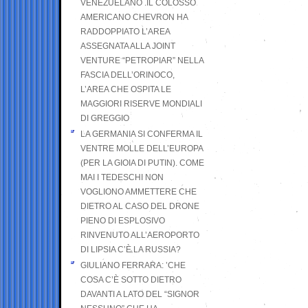
VENEZUELANO .IL COLOSSO
AMERICANO CHEVRON HA
RADDOPPIATO L’AREA
ASSEGNATA ALLA JOINT
VENTURE “PETROPIAR” NELLA
FASCIA DELL’ORINOCO,
L’AREA CHE OSPITA LE
MAGGIORI RISERVE MONDIALI
DI GREGGIO
LA GERMANIA SI CONFERMA IL
VENTRE MOLLE DELL’EUROPA
(PER LA GIOIA DI PUTIN). COME
MAI I TEDESCHI NON
VOGLIONO AMMETTERE CHE
DIETRO AL CASO DEL DRONE
PIENO DI ESPLOSIVO
RINVENUTO ALL’AEROPORTO
DI LIPSIA C’È LA RUSSIA?
GIULIANO FERRARA: ’CHE
COSA C’È SOTTO DIETRO
DAVANTI A LATO DEL “SIGNOR