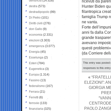
denuncia
(14.528)
ricevuti da paren
Hunter Biden qua
destra
(573)
filantropica crea
destradipopolo
(99)
famiglia Trump no
Di Pietro
(101)
ne vanta.
Diritti civili
(276)
Forte dell’impuni
don Gallo
(9)
anni fa dalla Co
economia
(2.331)
grande traspare
elezioni
(3.303)
avevano imposto 
emergenza
(3.077)
questi problemi»
Energia
(45)
(da Corriere del
Esselunga
(2)
This entry was posted o
Esteri
(784)
responses to this entr
Eugenetica
(3)
Europa
(1.314)
«
“FRATELL
Fassino
(13)
ELEZIONI”: A
federalismo
(167)
GIORGIA M
Ferrara
(21)
PRE
Ferretti
(6)
“VANN
CENTRODES
ferrovie
(133)
PAOLO ZANGR
finanziaria
(325)