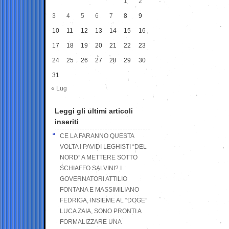
1
2
3
4
5
6
7
8
9
10
11
12
13
14
15
16
17
18
19
20
21
22
23
24
25
26
27
28
29
30
31
« Lug
Leggi gli ultimi articoli
inseriti
CE LA FARANNO QUESTA
VOLTA I PAVIDI LEGHISTI “DEL
NORD” A METTERE SOTTO
SCHIAFFO SALVINI? I
GOVERNATORI ATTILIO
FONTANA E MASSIMILIANO
FEDRIGA, INSIEME AL “DOGE”
LUCA ZAIA, SONO PRONTI A
FORMALIZZARE UNA