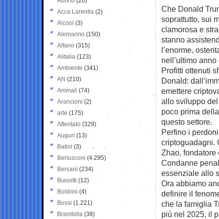
Aborto
(20)
Che Donald Trump
Acca Larentia
(2)
soprattutto, sui 
Alcool
(3)
clamorosa e stra
Alemanno
(150)
stanno assistendo
Alfano
(315)
l’enorme, ostent
Alitalia
(123)
nell’ultimo anno
Ambiente
(341)
Profitti ottenuti
AN
(210)
Donald: dall’imm
emettere criptov
Animali
(74)
allo sviluppo de
Arancioni
(2)
poco prima della
arte
(175)
questo settore.
Attentato
(329)
Perfino i perdoni 
Auguri
(13)
criptoguadagni.
Batini
(3)
Zhao, fondatore 
Berlusconi
(4.295)
Condanne penali
Bersani
(234)
essenziale allo 
Biasotti
(12)
Ora abbiamo anch
Boldrini
(4)
definire il fenom
Bossi
(1.221)
che la famiglia 
più nel 2025, il 
Brambilla
(38)