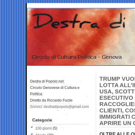
TRUMP VUO
Destra di Popolo.net
LOTTA ALL’
Circolo Genovese di Cultura e
USA, SCOTT
Politica
ESECUTIVO 
Diretto da Riccardo Fucile
RACCOGLIER
Scrivici: destradipopolo@gmail.com
CLIENTI, C
IMMIGRATI 
Categorie
APRIRE UN
100 giorni
(5)
OLTRE ALLE Q