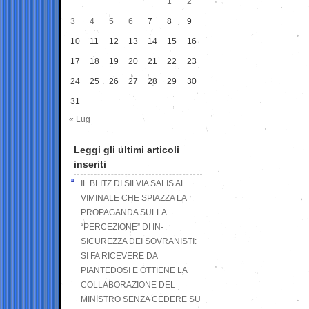
1
2
3
4
5
6
7
8
9
10
11
12
13
14
15
16
17
18
19
20
21
22
23
24
25
26
27
28
29
30
31
« Lug
Leggi gli ultimi articoli
inseriti
IL BLITZ DI SILVIA SALIS AL
VIMINALE CHE SPIAZZA LA
PROPAGANDA SULLA
“PERCEZIONE” DI IN-
SICUREZZA DEI SOVRANISTI:
SI FA RICEVERE DA
PIANTEDOSI E OTTIENE LA
COLLABORAZIONE DEL
MINISTRO SENZA CEDERE SU