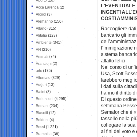
Aborto
(20)
L’EVENTUALE 
Acca Larentia
(2)
INGENTI ALL’
Alcool
(3)
COSTI AMMINI
Alemanno
(150)
Raccogliere dati 
Alfano
(315)
bancario gli
immi
Alitalia
(123)
dell’amministraz
Ambiente
(341)
l’immigrazione n
AN
(210)
sistema bancario.
Animali
(74)
affatto felici.
Arancioni
(2)
Nel corso di un’i
arte
(175)
Usa, Scott Besse
Attentato
(329)
farebbero meglio
Auguri
(13)
i dati sulla citt
Batini
(3)
hanno il diritto 
Di questo ordine 
Berlusconi
(4.295)
settimana Bessent
Bersani
(234)
Semafor che è «i
Biasotti
(12)
tassello nella p
Boldrini
(4)
collegare la sua 
Bossi
(1.221)
ai fini del voto 
Brambilla
(38)