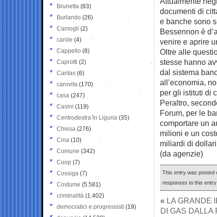
Attualmente negl
Brunetta
(83)
documenti di cit
Burlando
(26)
e banche sono sol
Camogli
(2)
Bessennon è d’ac
canile
(4)
venire e aprire 
Cappello
(8)
Oltre alle questi
stesse hanno avve
Caprotti
(2)
dal sistema banc
Caritas
(6)
all’economia, non
carovita
(170)
per gli istituti di 
casa
(247)
Peraltro, second
Casini
(119)
Forum, per le ban
Centrodestra in Liguria
(35)
comportare un au
Chiesa
(276)
milioni e un cost
Cina
(10)
miliardi di dollari
Comune
(342)
(da agenzie)
Coop
(7)
This entry was posted o
Cossiga
(7)
responses to this entr
Costume
(5.581)
criminalità
(1.402)
«
LA GRANDE I
democratici e progressisti
(19)
DI GAS DALLA 