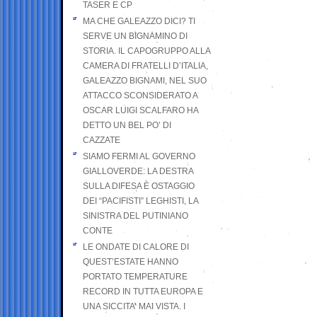
TASER E CP
MA CHE GALEAZZO DICI? TI
SERVE UN BIGNAMINO DI
STORIA. IL CAPOGRUPPO ALLA
CAMERA DI FRATELLI D’ITALIA,
GALEAZZO BIGNAMI, NEL SUO
ATTACCO SCONSIDERATO A
OSCAR LUIGI SCALFARO HA
DETTO UN BEL PO’ DI
CAZZATE
SIAMO FERMI AL GOVERNO
GIALLOVERDE: LA DESTRA
SULLA DIFESA È OSTAGGIO
DEI “PACIFISTI” LEGHISTI, LA
SINISTRA DEL PUTINIANO
CONTE
LE ONDATE DI CALORE DI
QUEST’ESTATE HANNO
PORTATO TEMPERATURE
RECORD IN TUTTA EUROPA E
UNA SICCITA’ MAI VISTA. I