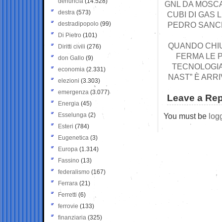
denuncia
(14.528)
GNL DA MOSCA 
destra
(573)
CUBI DI GAS L
destradipopolo
(99)
PEDRO SANCHE
Di Pietro
(101)
QUANDO CHIU
Diritti civili
(276)
FERMA LE P
don Gallo
(9)
TECNOLOGIA
economia
(2.331)
NAST” È ARR
elezioni
(3.303)
emergenza
(3.077)
Leave a Rep
Energia
(45)
Esselunga
(2)
You must be
log
Esteri
(784)
Eugenetica
(3)
Europa
(1.314)
Fassino
(13)
federalismo
(167)
Ferrara
(21)
Ferretti
(6)
ferrovie
(133)
finanziaria
(325)