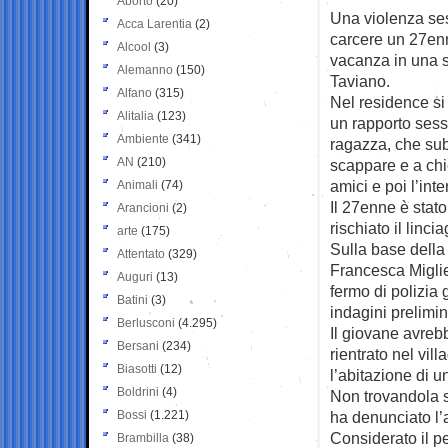
Aborto
(20)
Una violenza sess
Acca Larentia
(2)
carcere un 27en
Alcool
(3)
vacanza in una st
Alemanno
(150)
Taviano.
Alfano
(315)
Nel residence s
Alitalia
(123)
un rapporto sess
Ambiente
(341)
ragazza, che sub
AN
(210)
scappare e a chi
amici e poi l’inte
Animali
(74)
Il 27enne è stato 
Arancioni
(2)
rischiato il lincia
arte
(175)
Sulla base della
Attentato
(329)
Francesca Miglie
Auguri
(13)
fermo di polizia 
Batini
(3)
indagini prelimin
Berlusconi
(4.295)
Il giovane avrebb
Bersani
(234)
rientrato nel vil
Biasotti
(12)
l’abitazione di 
Boldrini
(4)
Non trovandola si
Bossi
(1.221)
ha denunciato l’a
Considerato il pe
Brambilla
(38)