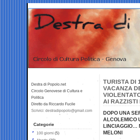
TURISTA DI 
Destra di Popolo.net
VACANZA DE
Circolo Genovese di Cultura e
VIOLENTATO
Politica
AI RAZZIST
Diretto da Riccardo Fucile
Scrivici: destradipopolo@gmail.com
DOPO UNA SER
ALCOLEMICO U
Categorie
LINCIAGGIO… 
MELONI
100 giorni
(5)