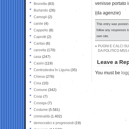
venisse portato i
Brunetta
(83)
Burlando
(26)
(da agenzie)
Camogli
(2)
canile
(4)
This entry was posted o
Cappello
(8)
follow any responses to
own site.
Caprotti
(2)
Caritas
(6)
«
PUGNI E CALCI S
carovita
(170)
DA POLITICO M5S 
casa
(247)
Leave a Rep
Casini
(119)
Centrodestra in Liguria
(35)
You must be
log
Chiesa
(276)
Cina
(10)
Comune
(342)
Coop
(7)
Cossiga
(7)
Costume
(5.581)
criminalità
(1.402)
democratici e progressisti
(19)