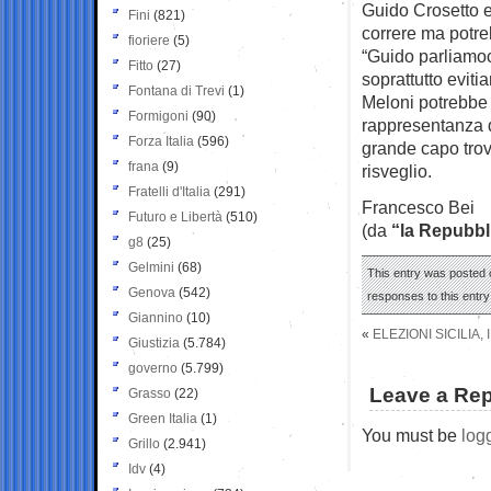
Guido Crosetto e
Fini
(821)
correre ma potre
fioriere
(5)
“Guido parliamoci
Fitto
(27)
soprattutto eviti
Fontana di Trevi
(1)
Meloni potrebbe 
Formigoni
(90)
rappresentanza d
Forza Italia
(596)
grande capo trov
frana
(9)
risveglio.
Fratelli d'Italia
(291)
Francesco Bei
Futuro e Libertà
(510)
(da
“la Repubbl
g8
(25)
Gelmini
(68)
This entry was posted o
Genova
(542)
responses to this entr
Giannino
(10)
«
ELEZIONI SICILIA,
Giustizia
(5.784)
governo
(5.799)
Leave a Rep
Grasso
(22)
Green Italia
(1)
You must be
log
Grillo
(2.941)
Idv
(4)