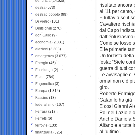
denuncia
(14.528)
risultato ancora 
destra
(573)
all’11 per cento, 
destradipopolo
(99)
E tuttavia se il s
Di Pietro
(101)
Cavaliere rischia
Diritti civili
(276)
dal Capo indiscus
don Gallo
(9)
dall’entusiasmo 
economia
(2.331)
Come se fosse sa
E le primarie tant
elezioni
(3.303)
Un forzista della
emergenza
(3.077)
festa: “Siete co
Energia
(45)
guerra di tutti con
Esselunga
(2)
Le avvisaglie ci
Esteri
(784)
ormai non c’è più
Eugenetica
(3)
giro.
Europa
(1.314)
Roberto Formigon
Fassino
(13)
Galan lo ha già 
federalismo
(167)
E così Gianni Al
Ferrara
(21)
Pdl nel Lazio e o
Anche Daniela Sa
Ferretti
(6)
Alfano e a tutta
ferrovie
(133)
all’ultimo”.
finanziaria
(325)