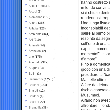
Aborto
(20)
hanno costretto 
Acca Larentia
(2)
in fondo convinto
Alcool
(3)
si è chiuso dent
Alemanno
(150)
rendendosi irrep
Una lunga lista 
Alfano
(315)
inconsolabili de
Alitalia
(123)
salire al primo p
Ambiente
(341)
respinta da segre
AN
(210)
sull’orlo di una c
Animali
(74)
capite il moment
Arancioni
(2)
momento!”. Insom
arte
(175)
d’amore”.
Attentato
(329)
Fino a domenica i
Auguri
(13)
gioco con una di
Batini
(3)
presidiare la “b
Ma nelle ultime q
Berlusconi
(4.295)
A fare da detonat
Bersani
(234)
rischio concreto 
Biasotti
(12)
Musumeci.
Boldrini
(4)
Alfano non avrebb
Bossi
(1.221)
affrontare il fon
Brambilla
(38)