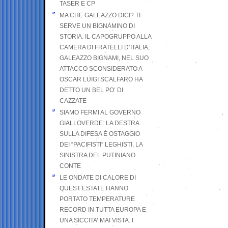
TASER E CP
MA CHE GALEAZZO DICI? TI
SERVE UN BIGNAMINO DI
STORIA. IL CAPOGRUPPO ALLA
CAMERA DI FRATELLI D’ITALIA,
GALEAZZO BIGNAMI, NEL SUO
ATTACCO SCONSIDERATO A
OSCAR LUIGI SCALFARO HA
DETTO UN BEL PO’ DI
CAZZATE
SIAMO FERMI AL GOVERNO
GIALLOVERDE: LA DESTRA
SULLA DIFESA È OSTAGGIO
DEI “PACIFISTI” LEGHISTI, LA
SINISTRA DEL PUTINIANO
CONTE
LE ONDATE DI CALORE DI
QUEST’ESTATE HANNO
PORTATO TEMPERATURE
RECORD IN TUTTA EUROPA E
UNA SICCITA’ MAI VISTA. I