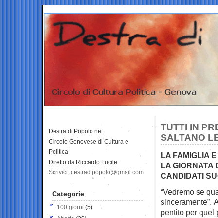
TUTTI IN P
Destra di Popolo.net
SALTANO LE
Circolo Genovese di Cultura e
Politica
LA FAMIGLIA E
Diretto da Riccardo Fucile
LA GIORNATA 
Scrivici: destradipopolo@gmail.com
CANDIDATI S
“Vedremo se qual
Categorie
sinceramente”.
A
100 giorni
(5)
pentito per quel 