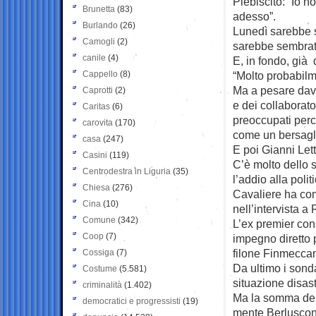
Plebiscito: “Io no
Brunetta
(83)
adesso”.
Burlando
(26)
Lunedì sarebbe st
Camogli
(2)
sarebbe sembrato
canile
(4)
E, in fondo, già 
Cappello
(8)
“Molto probabilm
Ma a pesare davve
Caprotti
(2)
e dei collaborato
Caritas
(6)
preoccupati perc
carovita
(170)
come un bersagli
casa
(247)
E poi Gianni Let
Casini
(119)
C’è molto dello s
Centrodestra in Liguria
(35)
l’addio alla polit
Chiesa
(276)
Cavaliere ha com
Cina
(10)
nell’intervista a
Comune
(342)
L’ex premier con
Coop
(7)
impegno diretto
filone Finmeccani
Cossiga
(7)
Da ultimo i sond
Costume
(5.581)
situazione disast
criminalità
(1.402)
Ma la somma dell
democratici e progressisti
(19)
mente Berlusconi