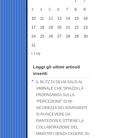
1
2
3
4
5
6
7
8
9
10
11
12
13
14
15
16
17
18
19
20
21
22
23
24
25
26
27
28
29
30
31
« Lug
Leggi gli ultimi articoli
inseriti
IL BLITZ DI SILVIA SALIS AL
VIMINALE CHE SPIAZZA LA
PROPAGANDA SULLA
“PERCEZIONE” DI IN-
SICUREZZA DEI SOVRANISTI:
SI FA RICEVERE DA
PIANTEDOSI E OTTIENE LA
COLLABORAZIONE DEL
MINISTRO SENZA CEDERE SU