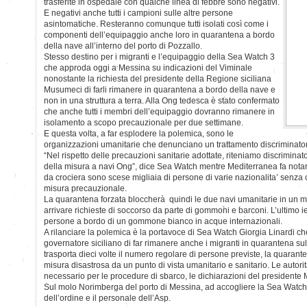
trasferite in ospedale con qualche linea di febbre sono negativi.
E negativi anche tutti i campioni sulle altre persone
asintomatiche. Resteranno comunque tutti isolati così come i
componenti dell’equipaggio anche loro in quarantena a bordo
della nave all’interno del porto di Pozzallo.
Stesso destino per i migranti e l’equipaggio della Sea Watch 3
che approda oggi a Messina su indicazioni del Viminale
nonostante la richiesta del presidente della Regione siciliana
Musumeci di farli rimanere in quarantena a bordo della nave e
non in una struttura a terra. Alla Ong tedesca è stato confermato
che anche tutti i membri dell’equipaggio dovranno rimanere in
isolamento a scopo precauzionale per due settimane.
E questa volta, a far esplodere la polemica, sono le
organizzazioni umanitarie che denunciano un trattamento discriminatori
“Nel rispetto delle precauzioni sanitarie adottate, riteniamo discriminat
della misura a navi Ong”, dice Sea Watch mentre Mediterranea fa not
da crociera sono scese migliaia di persone di varie nazionalita’ senza 
misura precauzionale.
La quarantena forzata bloccherà quindi le due navi umanitarie in un 
arrivare richieste di soccorso da parte di gommoni e barconi. L’ultimo i
persone a bordo di un gommone bianco in acque internazionali.
A rilanciare la polemica è la portavoce di Sea Watch Giorgia Linardi che
governatore siciliano di far rimanere anche i migranti in quarantena sul
trasporta dieci volte il numero regolare di persone previste, la quara
misura disastrosa da un punto di vista umanitario e sanitario. Le auto
necessario per le procedure di sbarco, le dichiarazioni del presidente
Sul molo Norimberga del porto di Messina, ad accogliere la Sea Watch 
dell’ordine e il personale dell’Asp.