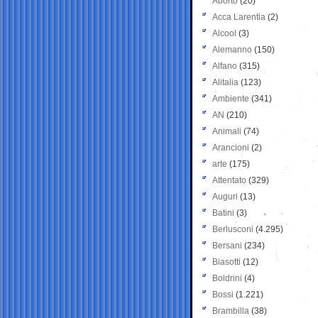
Aborto
(20)
Acca Larentia
(2)
Alcool
(3)
Alemanno
(150)
Alfano
(315)
Alitalia
(123)
Ambiente
(341)
AN
(210)
Animali
(74)
Arancioni
(2)
arte
(175)
Attentato
(329)
Auguri
(13)
Batini
(3)
Berlusconi
(4.295)
Bersani
(234)
Biasotti
(12)
Boldrini
(4)
Bossi
(1.221)
Brambilla
(38)