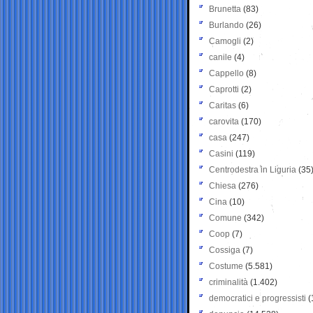
Brunetta
(83)
Burlando
(26)
Camogli
(2)
canile
(4)
Cappello
(8)
Caprotti
(2)
Caritas
(6)
carovita
(170)
casa
(247)
Casini
(119)
Centrodestra in Liguria
(35
Chiesa
(276)
Cina
(10)
Comune
(342)
Coop
(7)
Cossiga
(7)
Costume
(5.581)
criminalità
(1.402)
democratici e progressisti
(