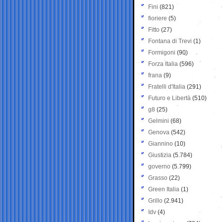
Fini
(821)
fioriere
(5)
Fitto
(27)
Fontana di Trevi
(1)
Formigoni
(90)
Forza Italia
(596)
frana
(9)
Fratelli d'Italia
(291)
Futuro e Libertà
(510)
g8
(25)
Gelmini
(68)
Genova
(542)
Giannino
(10)
Giustizia
(5.784)
governo
(5.799)
Grasso
(22)
Green Italia
(1)
Grillo
(2.941)
Idv
(4)