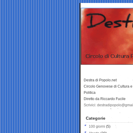
Destra di Popolo.net
Circolo Genovese di Cultura e
Politica
Diretto da Riccardo Fucile
Scrivici: destradipopolo@gma
Categorie
100 giorni
(5)