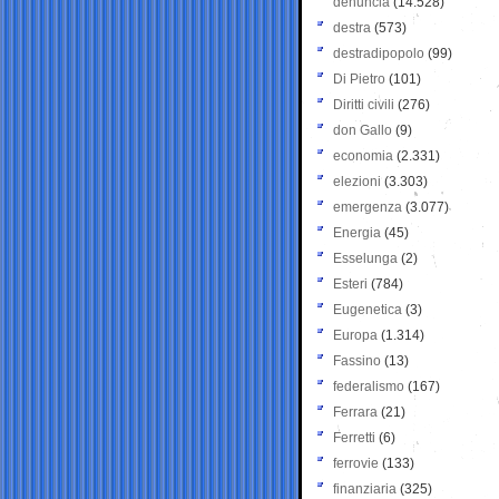
denuncia
(14.528)
destra
(573)
destradipopolo
(99)
Di Pietro
(101)
Diritti civili
(276)
don Gallo
(9)
economia
(2.331)
elezioni
(3.303)
emergenza
(3.077)
Energia
(45)
Esselunga
(2)
Esteri
(784)
Eugenetica
(3)
Europa
(1.314)
Fassino
(13)
federalismo
(167)
Ferrara
(21)
Ferretti
(6)
ferrovie
(133)
finanziaria
(325)