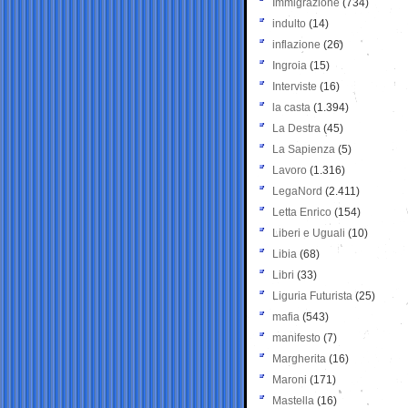
Immigrazione
(734)
indulto
(14)
inflazione
(26)
Ingroia
(15)
Interviste
(16)
la casta
(1.394)
La Destra
(45)
La Sapienza
(5)
Lavoro
(1.316)
LegaNord
(2.411)
Letta Enrico
(154)
Liberi e Uguali
(10)
Libia
(68)
Libri
(33)
Liguria Futurista
(25)
mafia
(543)
manifesto
(7)
Margherita
(16)
Maroni
(171)
Mastella
(16)