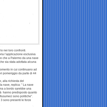
o nei loro confronti.
oria l’applicazione esclusiva
are che a Palermo da una nave
che sia stata adottata alcuna
momento in cui continuano ad
eri pomeriggio da parte di 44
, alla richiesta del
la nave, replica: ” La nave
ntena a bordo sarebbe una
rità hanno predisposto quanto
 Musumeci sono politiche”.
3 sono presenti le forze