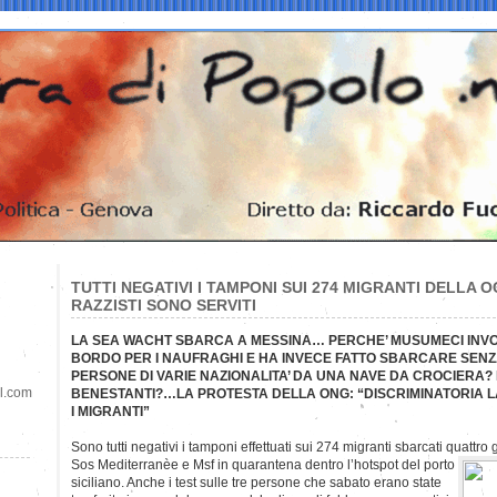
TUTTI NEGATIVI I TAMPONI SUI 274 MIGRANTI DELLA OC
RAZZISTI SONO SERVITI
LA SEA WACHT SBARCA A MESSINA… PERCHE’ MUSUMECI INV
BORDO PER I NAUFRAGHI E HA INVECE FATTO SBARCARE SENZA
PERSONE DI VARIE NAZIONALITA’ DA UNA NAVE DA CROCIERA?
il.com
BENESTANTI?…LA PROTESTA DELLA ONG: “DISCRIMINATORIA 
I MIGRANTI”
Sono tutti negativi i tamponi effettuati sui 274 migranti sbarcati quattro
Sos Mediterranèe e Msf in quarantena dentro l’hotspot del porto
siciliano. Anche i test sulle tre persone che sabato erano state