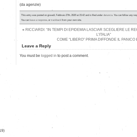
(da agenzie)
This entry was posted on giovedì, Febbraio 27th, 2020 at 15:42 and is filed under
denuncia
. You can follow any res
You can
leave a response
, or
trackback
from your own site.
«
RICCIARDI: “IN TEMPI DI EPIDEMIA LASCIAR SCEGLIERE LE R
L’ITALIA”
COME “LIBERO” PRIMA DIFFONDE IL PANICO
Leave a Reply
You must be
logged in
to post a comment.
)
19)