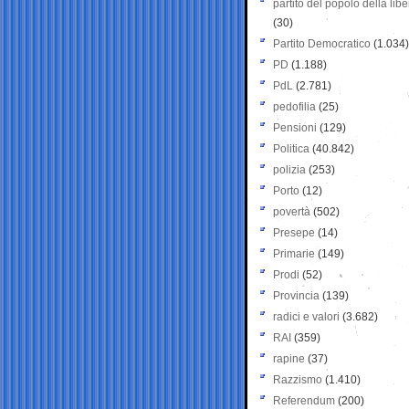
partito del popolo della libe
(30)
Partito Democratico
(1.034)
PD
(1.188)
PdL
(2.781)
pedofilia
(25)
Pensioni
(129)
Politica
(40.842)
polizia
(253)
Porto
(12)
povertà
(502)
Presepe
(14)
Primarie
(149)
Prodi
(52)
Provincia
(139)
radici e valori
(3.682)
RAI
(359)
rapine
(37)
Razzismo
(1.410)
Referendum
(200)