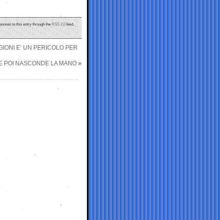
ponses to this entry through the
RSS 2.0
feed.
EGIONI E’ UN PERICOLO PER
 E POI NASCONDE LA MANO
»