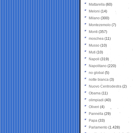
Mattarella
(60)
Meloni
(14)
Milano
(300)
Montezemolo
(7)
Monti
(357)
moschea
(11)
Musso
(10)
Muti
(10)
Napoli
(319)
Napolitano
(220)
no global
(5)
notte bianca
(3)
Nuovo Centrodestra
(2)
Obama
(11)
olimpiadi
(40)
Oliveri
(4)
Pannella
(29)
Papa
(33)
Parlamento
(1.428)