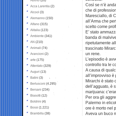
Aborto
(20)
Così se n’è anda
Acca Larentia
(2)
che di profession
Alcool
(3)
Maresciallo, di 
Alemanno
(150)
all’Arma che pe
Alfano
(315)
scelto come profil
Alitalia
(123)
E’ stato ammazz
Ambiente
(341)
banda di malviven
AN
(210)
ripetutamente all
trascinato Mirarc
Animali
(74)
un rene.
Arancioni
(2)
L’episodio è avv
arte
(175)
controllo tra le 
Attentato
(329)
A causa di qualc
Auguri
(13)
all’improvviso è p
Batini
(3)
Mirarchi è stato 
Berlusconi
(4.295)
dell’agguato, è s
Bersani
(234)
marijuana: c’era
Biasotti
(12)
Per ora gli aggre
Boldrini
(4)
Palermo in elicot
Bossi
(1.221)
ore è morto nel 
Aveva un buco ne
Brambilla
(38)