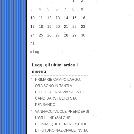
1
2
3
4
5
6
7
8
9
10
11
12
13
14
15
16
17
18
19
20
21
22
23
24
25
26
27
28
29
30
31
« Lug
Leggi gli ultimi articoli
inseriti
PRIMARIE CAMPO LARGO,
ORA SONO IN TANTI A
CHIEDERE A SILVIA SALIS DI
CANDIDARSI: LEI CI STA
PENSANDO
VANNACCI VUOLE PRENDERSI
I “GRILLINI” (SAI CHE
COPPIA…). IL CENTRO STUDI
DI FUTURO NAZIONALE INVITA