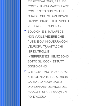
RISPETTO AL 2025, E I RUSSI
CONTINUANO A MARTELLARE
CON LE STRAGI DI CIVILI. IL
GUAIO È CHE GLI AMERICANI
HANNO USATO TUTTI I MISSILI
PER LA GUERRA IN IRAN
SOLO CHI È IN MALAFEDE
NON VUOLE VEDERE CHE
PUTIN È GIÀ IN GUERRA CON
L’EUROPA: TRA ATTACCHI
IBRIDI, TROLL E
INTERFERENZE, I BLITZ SONO
SOTTO GLI OCCHI DI TUTTI
OGNI GIORNO
CHE GOVERNO PATACCA. “SI
SFILAMENTA TUTTA, SEMBRA
CARTA”. LA NUOVA POLO
D’ORDINANZA DEI VIGILI DEL
FUOCO SI STRAPPA CON UN
PO’ D’ACQUA