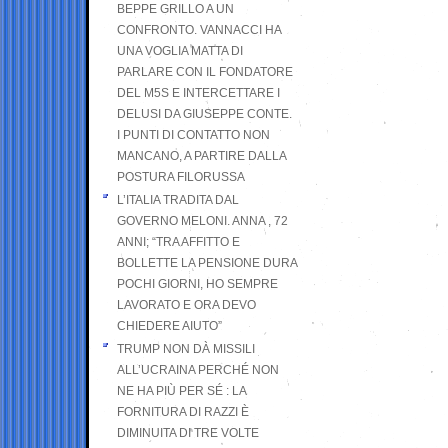
BEPPE GRILLO A UN
CONFRONTO. VANNACCI HA
UNA VOGLIA MATTA DI
PARLARE CON IL FONDATORE
DEL M5S E INTERCETTARE I
DELUSI DA GIUSEPPE CONTE.
I PUNTI DI CONTATTO NON
MANCANO, A PARTIRE DALLA
POSTURA FILORUSSA
L’ITALIA TRADITA DAL
GOVERNO MELONI. ANNA , 72
ANNI; “TRA AFFITTO E
BOLLETTE LA PENSIONE DURA
POCHI GIORNI, HO SEMPRE
LAVORATO E ORA DEVO
CHIEDERE AIUTO”
TRUMP NON DÀ MISSILI
ALL’UCRAINA PERCHÉ NON
NE HA PIÙ PER SÉ : LA
FORNITURA DI RAZZI È
DIMINUITA DI TRE VOLTE