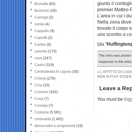
giunto il cordogl
Brunetta
(83)
premier Matteo 
Burlando
(26)
L’area in cui i 
Camogli
(2)
Nella zona dove 
canile
(4)
trovato il corpo
Cappello
(8)
uno scontro a co
Caprotti
(2)
(da “
Huffington
Caritas
(6)
carovita
(170)
This entry was posted o
casa
(247)
responses to this entr
Casini
(119)
Centrodestra in Liguria
(35)
«
L’AFFITTO DI CA
NON SI PUO’ ESSER
Chiesa
(276)
Cina
(10)
Leave a Rep
Comune
(342)
You must be
log
Coop
(7)
Cossiga
(7)
Costume
(5.581)
criminalità
(1.402)
democratici e progressisti
(19)