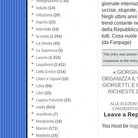
Immigrazione
(734)
giornate interna
indulto
(14)
uccise, stuprate,
inflazione
(26)
Negli ultimi anni
Ingroia
(15)
trend costante n
della Repubblica
Interviste
(16)
tutti. Cosa vuole
la casta
(1.394)
(da Fanpage)
La Destra
(45)
La Sapienza
(5)
This entry was posted 
Lavoro
(1.316)
responses to this entr
LegaNord
(2.411)
«
GIORGIA
Letta Enrico
(154)
ORGANIZZA IL
Liberi e Uguali
(10)
GIORGETTI, E 
Libia
(68)
RICHIESTE 
Libri
(33)
Liguria Futurista
(25)
ALLE ELEZIONI
mafia
(543)
CANDIDATO D
Leave a Rep
manifesto
(7)
Margherita
(16)
You must be
log
Maroni
(171)
Mastella
(16)