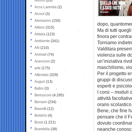
Aborto
(20)
Acca Larentia
(2)
Alcool
(3)
Alemanno
(150)
dopo, quantomeno
Alfano
(315)
Ma di tutti quegl
Alitalia
(123)
finora per contra
Ambiente
(341)
Torniamo indietr
AN
(210)
Valditara presen
violenza sulle d
Animali
(74)
un’iniziativa riv
Arancioni
(2)
maschilismo, vio
arte
(175)
Per il progetto er
Attentato
(329)
gruppi di discuss
Auguri
(13)
esperti e psicolo
Batini
(3)
I corsi – moduli 
Berlusconi
(4.295)
attività facoltati
Bersani
(234)
orario scolastico
Biasotti
(12)
Bene, che fine ha
Boldrini
(4)
pensare che il F
Bossi
(1.221)
dovuto coordinare
neanche conosce
Brambilla
(38)