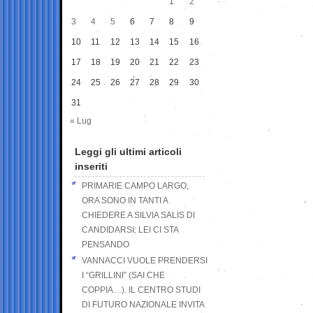
1
2
3
4
5
6
7
8
9
10
11
12
13
14
15
16
17
18
19
20
21
22
23
24
25
26
27
28
29
30
31
« Lug
Leggi gli ultimi articoli
inseriti
PRIMARIE CAMPO LARGO,
ORA SONO IN TANTI A
CHIEDERE A SILVIA SALIS DI
CANDIDARSI: LEI CI STA
PENSANDO
VANNACCI VUOLE PRENDERSI
I “GRILLINI” (SAI CHE
COPPIA…). IL CENTRO STUDI
DI FUTURO NAZIONALE INVITA