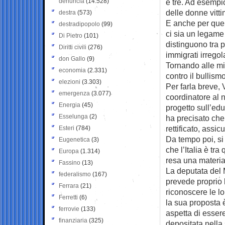
denuncia
(14.528)
e tre. Ad esempio
delle donne vitti
destra
(573)
E anche per quel
destradipopolo
(99)
ci sia un legame 
Di Pietro
(101)
distinguono tra 
Diritti civili
(276)
immigrati irregola
don Gallo
(9)
Tornando alle m
economia
(2.331)
contro il bullism
elezioni
(3.303)
Per farla breve, 
emergenza
(3.077)
coordinatore al n
Energia
(45)
progetto sull’edu
Esselunga
(2)
ha precisato che 
rettificato, assi
Esteri
(784)
Da tempo poi, si
Eugenetica
(3)
che l’Italia è t
Europa
(1.314)
resa una materia
Fassino
(13)
La deputata del 
federalismo
(167)
prevede proprio l
Ferrara
(21)
riconoscere le lo
Ferretti
(6)
la sua proposta
ferrovie
(133)
aspetta di essere
finanziaria
(325)
depositata nella