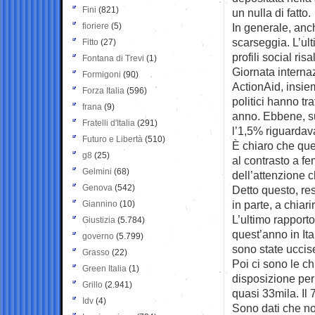
Fini
(821)
un nulla di fatto.
fioriere
(5)
In generale, anc
scarseggia. L’ult
Fitto
(27)
profili social ri
Fontana di Trevi
(1)
Giornata interna
Formigoni
(90)
ActionAid, insiem
Forza Italia
(596)
politici hanno tra
frana
(9)
anno. Ebbene, su
Fratelli d'Italia
(291)
l’1,5% riguardav
Futuro e Libertà
(510)
È chiaro che que
g8
(25)
al contrasto a f
Gelmini
(68)
dell’attenzione c
Genova
(542)
Detto questo, re
in parte, a chiar
Giannino
(10)
L’ultimo rapporto
Giustizia
(5.784)
quest’anno in Ita
governo
(5.799)
sono state uccis
Grasso
(22)
Poi ci sono le ch
Green Italia
(1)
disposizione per 
Grillo
(2.941)
quasi 33mila. Il 
Idv
(4)
Sono dati che no