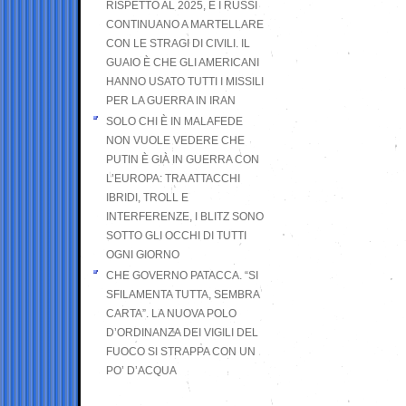
RISPETTO AL 2025, E I RUSSI
CONTINUANO A MARTELLARE
CON LE STRAGI DI CIVILI. IL
GUAIO È CHE GLI AMERICANI
HANNO USATO TUTTI I MISSILI
PER LA GUERRA IN IRAN
SOLO CHI È IN MALAFEDE
NON VUOLE VEDERE CHE
PUTIN È GIÀ IN GUERRA CON
L’EUROPA: TRA ATTACCHI
IBRIDI, TROLL E
INTERFERENZE, I BLITZ SONO
SOTTO GLI OCCHI DI TUTTI
OGNI GIORNO
CHE GOVERNO PATACCA. “SI
SFILAMENTA TUTTA, SEMBRA
CARTA”. LA NUOVA POLO
D’ORDINANZA DEI VIGILI DEL
FUOCO SI STRAPPA CON UN
PO’ D’ACQUA