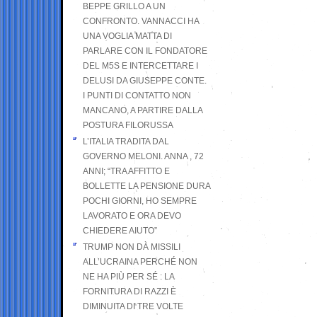
BEPPE GRILLO A UN
CONFRONTO. VANNACCI HA
UNA VOGLIA MATTA DI
PARLARE CON IL FONDATORE
DEL M5S E INTERCETTARE I
DELUSI DA GIUSEPPE CONTE.
I PUNTI DI CONTATTO NON
MANCANO, A PARTIRE DALLA
POSTURA FILORUSSA
L’ITALIA TRADITA DAL
GOVERNO MELONI. ANNA , 72
ANNI; “TRA AFFITTO E
BOLLETTE LA PENSIONE DURA
POCHI GIORNI, HO SEMPRE
LAVORATO E ORA DEVO
CHIEDERE AIUTO”
TRUMP NON DÀ MISSILI
ALL’UCRAINA PERCHÉ NON
NE HA PIÙ PER SÉ : LA
FORNITURA DI RAZZI È
DIMINUITA DI TRE VOLTE