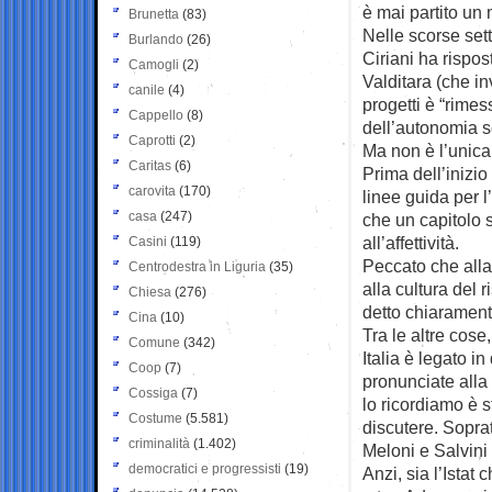
è mai partito un 
Brunetta
(83)
Nelle scorse sett
Burlando
(26)
Ciriani ha rispos
Camogli
(2)
Valditara (che in
canile
(4)
progetti è “rimes
Cappello
(8)
dell’autonomia s
Caprotti
(2)
Ma non è l’unica 
Caritas
(6)
Prima dell’inizio
carovita
(170)
linee guida per l
casa
(247)
che un capitolo 
all’affettività.
Casini
(119)
Peccato che alla
Centrodestra in Liguria
(35)
alla cultura del 
Chiesa
(276)
detto chiaramente
Cina
(10)
Tra le altre cose
Comune
(342)
Italia è legato 
Coop
(7)
pronunciate alla
Cossiga
(7)
lo ricordiamo è 
Costume
(5.581)
discutere. Sopra
criminalità
(1.402)
Meloni e Salvini 
democratici e progressisti
(19)
Anzi, sia l’Istat 