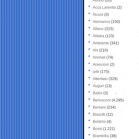
Aborto
(20)
Acca Larentia
(2)
Alcool
(3)
Alemanno
(150)
Alfano
(315)
Alitalia
(123)
Ambiente
(341)
AN
(210)
Animali
(74)
Arancioni
(2)
arte
(175)
Attentato
(329)
Auguri
(13)
Batini
(3)
Berlusconi
(4.295)
Bersani
(234)
Biasotti
(12)
Boldrini
(4)
Bossi
(1.221)
Brambilla
(38)