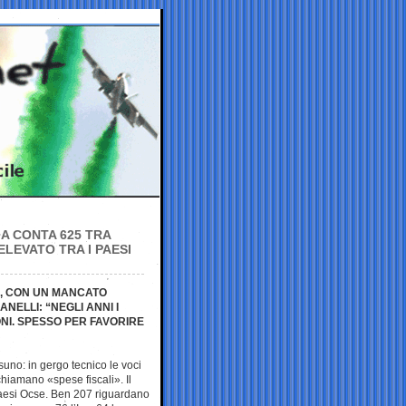
IA CONTA 625 TRA
ELEVATO TRA I PAESI
24, CON UN MANCATO
NELLI: “NEGLI ANNI I
NI. SPESSO PER FAVORIRE
suno: in gergo tecnico le voci
hiamano «spese fiscali». Il
 Paesi Ocse. Ben 207 riguardano