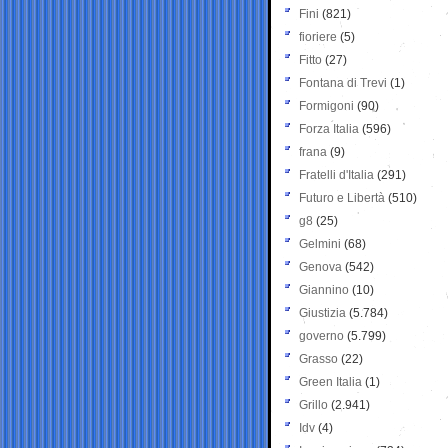
Fini
(821)
fioriere
(5)
Fitto
(27)
Fontana di Trevi
(1)
Formigoni
(90)
Forza Italia
(596)
frana
(9)
Fratelli d'Italia
(291)
Futuro e Libertà
(510)
g8
(25)
Gelmini
(68)
Genova
(542)
Giannino
(10)
Giustizia
(5.784)
governo
(5.799)
Grasso
(22)
Green Italia
(1)
Grillo
(2.941)
Idv
(4)