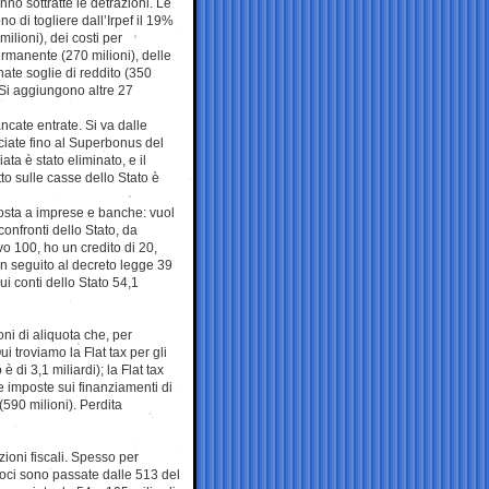
nno sottratte le detrazioni. Le
o di togliere dall’Irpef il 19%
milioni), dei costi per
permanente (270 milioni), delle
nate soglie di reddito (350
. Si aggiungono altre 27
ancate entrate. Si va dalle
acciate fino al Superbonus del
ta è stato eliminato, e il
to sulle casse dello Stato è
posta a imprese e banche: vuol
confronti dello Stato, da
o 100, ho un credito di 20,
in seguito al decreto legge 39
i conti dello Stato 54,1
ioni di aliquota che, per
i troviamo la Flat tax per gli
 di 3,1 miliardi); la Flat tax
 le imposte sui finanziamenti di
(590 milioni). Perdita
zioni fiscali. Spesso per
voci sono passate dalle 513 del