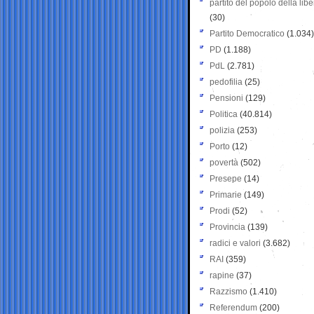
partito del popolo della libe
(30)
Partito Democratico
(1.034)
PD
(1.188)
PdL
(2.781)
pedofilia
(25)
Pensioni
(129)
Politica
(40.814)
polizia
(253)
Porto
(12)
povertà
(502)
Presepe
(14)
Primarie
(149)
Prodi
(52)
Provincia
(139)
radici e valori
(3.682)
RAI
(359)
rapine
(37)
Razzismo
(1.410)
Referendum
(200)