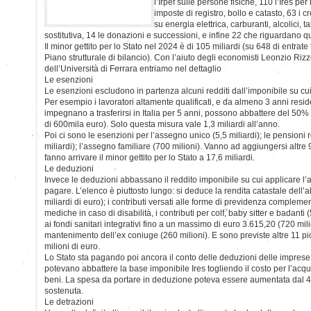
l’Irpef sulle persone fisiche, 110 l’Ires per
imposte di registro, bollo e catasto, 63 i c
su energia elettrica, carburanti, alcolici, 
sostitutiva, 14 le donazioni e successioni, e infine 22 che riguardano 
Il minor gettito per lo Stato nel 2024 è di 105 miliardi (su 648 di entrate
Piano strutturale di bilancio). Con l’aiuto degli economisti Leonzio Ri
dell’Università di Ferrara entriamo nel dettaglio
Le esenzioni
Le esenzioni escludono in partenza alcuni redditi dall’imponibile su c
Per esempio i lavoratori altamente qualificati, e da almeno 3 anni reside
impegnano a trasferirsi in Italia per 5 anni, possono abbattere del 50% l
di 600mila euro). Solo questa misura vale 1,3 miliardi all’anno.
Poi ci sono le esenzioni per l’assegno unico (5,5 miliardi); le pensioni r
miliardi); l’assegno familiare (700 milioni). Vanno ad aggiungersi altre 
fanno arrivare il minor gettito per lo Stato a 17,6 miliardi.
Le deduzioni
Invece le deduzioni abbassano il reddito imponibile su cui applicare l’a
pagare. L’elenco è piuttosto lungo: si deduce la rendita catastale dell’a
miliardi di euro); i contributi versati alle forme di previdenza complement
mediche in caso di disabilità, i contributi per colf, baby sitter e badanti (
ai fondi sanitari integrativi fino a un massimo di euro 3.615,20 (720 mili
mantenimento dell’ex coniuge (260 milioni). E sono previste altre 11 pi
milioni di euro.
Lo Stato sta pagando poi ancora il conto delle deduzioni delle imprese
potevano abbattere la base imponibile Ires togliendo il costo per l’acqui
beni. La spesa da portare in deduzione poteva essere aumentata dal 4
sostenuta.
Le detrazioni