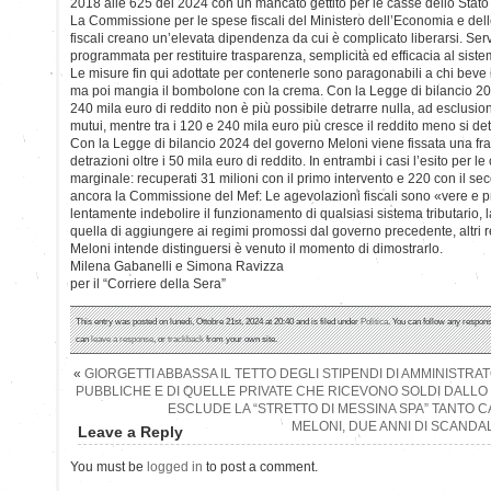
2018 alle 625 del 2024 con un mancato gettito per le casse dello Stato 
La Commissione per le spese fiscali del Ministero dell’Economia e del
fiscali creano un’elevata dipendenza da cui è complicato liberarsi. Ser
programmata per restituire trasparenza, semplicità ed efficacia al siste
Le misure fin qui adottate per contenerle sono paragonabili a chi beve 
ma poi mangia il bombolone con la crema. Con la Legge di bilancio 202
240 mila euro di reddito non è più possibile detrarre nulla, ad esclusio
mutui, mentre tra i 120 e 240 mila euro più cresce il reddito meno si det
Con la Legge di bilancio 2024 del governo Meloni viene fissata una fra
detrazioni oltre i 50 mila euro di reddito. In entrambi i casi l’esito per l
marginale: recuperati 31 milioni con il primo intervento e 220 con il se
ancora la Commissione del Mef: Le agevolazioni fiscali sono «vere e p
lentamente indebolire il funzionamento di qualsiasi sistema tributario
quella di aggiungere ai regimi promossi dal governo precedente, altri r
Meloni intende distinguersi è venuto il momento di dimostrarlo.
Milena Gabanelli e Simona Ravizza
per il “Corriere della Sera”
This entry was posted on lunedì, Ottobre 21st, 2024 at 20:40 and is filed under
Politica
. You can follow any respons
can
leave a response
, or
trackback
from your own site.
«
GIORGETTI ABBASSA IL TETTO DEGLI STIPENDI DI AMMINISTRAT
PUBBLICHE E DI QUELLE PRIVATE CHE RICEVONO SOLDI DALLO
ESCLUDE LA “STRETTO DI MESSINA SPA” TANTO CA
MELONI, DUE ANNI DI SCANDALI
Leave a Reply
You must be
logged in
to post a comment.