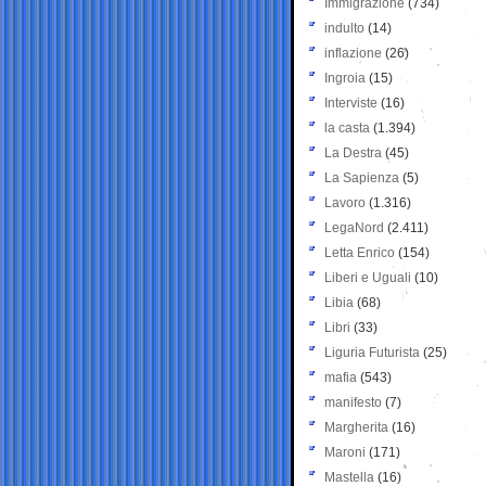
Immigrazione
(734)
indulto
(14)
inflazione
(26)
Ingroia
(15)
Interviste
(16)
la casta
(1.394)
La Destra
(45)
La Sapienza
(5)
Lavoro
(1.316)
LegaNord
(2.411)
Letta Enrico
(154)
Liberi e Uguali
(10)
Libia
(68)
Libri
(33)
Liguria Futurista
(25)
mafia
(543)
manifesto
(7)
Margherita
(16)
Maroni
(171)
Mastella
(16)