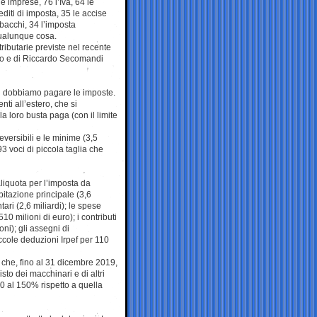
 le imprese, 76 l’Iva, 64 le
rediti di imposta, 35 le accise
tabacchi, 34 l’imposta
qualunque cosa.
 tributarie previste nel recente
zzo e di Riccardo Secomandi
ui dobbiamo pagare le imposte.
nti all’estero, che si
a loro busta paga (con il limite
eversibili e le minime (3,5
93 voci di piccola taglia che
liquota per l’imposta da
bitazione principale (3,6
ari (2,6 miliardi); le spese
510 milioni di euro); i contributi
oni); gli assegni di
ccole deduzioni Irpef per 110
 che, fino al 31 dicembre 2019,
sto dei macchinari e di altri
0 al 150% rispetto a quella