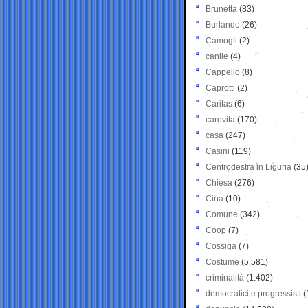
Brunetta
(83)
Burlando
(26)
Camogli
(2)
canile
(4)
Cappello
(8)
Caprotti
(2)
Caritas
(6)
carovita
(170)
casa
(247)
Casini
(119)
Centrodestra in Liguria
(35
Chiesa
(276)
Cina
(10)
Comune
(342)
Coop
(7)
Cossiga
(7)
Costume
(5.581)
criminalità
(1.402)
democratici e progressisti
(