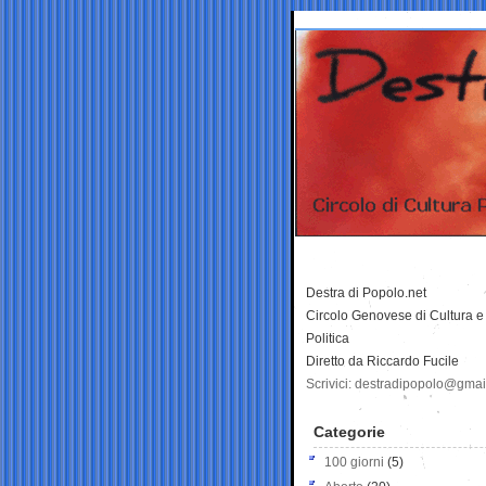
Destra di Popolo.net
Circolo Genovese di Cultura e
Politica
Diretto da Riccardo Fucile
Scrivici: destradipopolo@gma
Categorie
100 giorni
(5)