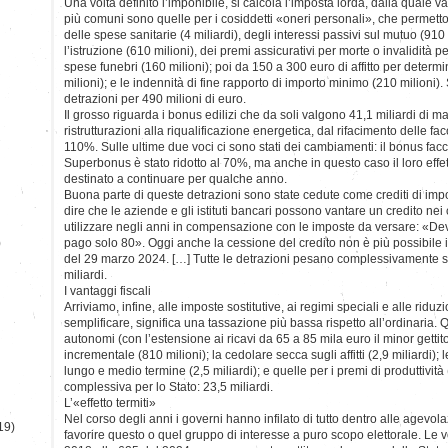
Una volta definito l’imponibile, si calcola l’imposta lorda, dalla quale va
più comuni sono quelle per i cosiddetti «oneri personali», che permetton
delle spese sanitarie (4 miliardi), degli interessi passivi sul mutuo (910 
l’istruzione (610 milioni), dei premi assicurativi per morte o invalidità 
spese funebri (160 milioni); poi da 150 a 300 euro di affitto per determi
milioni); e le indennità di fine rapporto di importo minimo (210 milioni)
detrazioni per 490 milioni di euro.
Il grosso riguarda i bonus edilizi che da soli valgono 41,1 miliardi di m
ristrutturazioni alla riqualificazione energetica, dal rifacimento delle f
110%. Sulle ultime due voci ci sono stati dei cambiamenti: il bonus faccia
Superbonus è stato ridotto al 70%, ma anche in questo caso il loro effet
destinato a continuare per qualche anno.
Buona parte di queste detrazioni sono state cedute come crediti di im
dire che le aziende e gli istituti bancari possono vantare un credito nei 
utilizzare negli anni in compensazione con le imposte da versare: «Dev
)
pago solo 80». Oggi anche la cessione del credito non è più possibile 
del 29 marzo 2024. […] Tutte le detrazioni pesano complessivamente su
miliardi.
I vantaggi fiscali
Arriviamo, infine, alle imposte sostitutive, ai regimi speciali e alle riduz
semplificare, significa una tassazione più bassa rispetto all’ordinaria. Qu
autonomi (con l’estensione ai ricavi da 65 a 85 mila euro il minor gettito è
incrementale (810 milioni); la cedolare secca sugli affitti (2,9 miliardi);
lungo e medio termine (2,5 miliardi); e quelle per i premi di produttività 
complessiva per lo Stato: 23,5 miliardi.
L’«effetto termiti»
Nel corso degli anni i governi hanno infilato di tutto dentro alle agevola
19)
favorire questo o quel gruppo di interesse a puro scopo elettorale. Le 