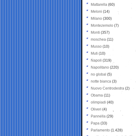
Mattarella
(60)
Meloni
(14)
Milano
(300)
Montezemolo
(7)
Monti
(357)
moschea
(11)
Musso
(10)
Muti
(10)
Napoli
(319)
Napolitano
(220)
no global
(5)
notte bianca
(3)
Nuovo Centrodestra
(2)
Obama
(11)
olimpiadi
(40)
Oliveri
(4)
Pannella
(29)
Papa
(33)
Parlamento
(1.428)