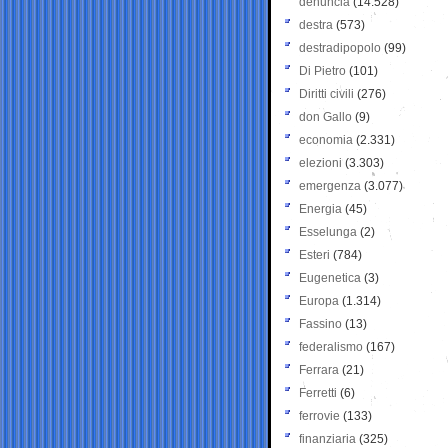
denuncia
(14.528)
destra
(573)
destradipopolo
(99)
Di Pietro
(101)
Diritti civili
(276)
don Gallo
(9)
economia
(2.331)
elezioni
(3.303)
emergenza
(3.077)
Energia
(45)
Esselunga
(2)
Esteri
(784)
Eugenetica
(3)
Europa
(1.314)
Fassino
(13)
federalismo
(167)
Ferrara
(21)
Ferretti
(6)
ferrovie
(133)
finanziaria
(325)