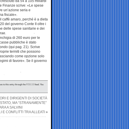
cresciuto da 54 a 105 miliardi
le Finanze scrive: «Le spese
ve un’azione seria e
ma fiscale».
il caffè amaro, perché è a dieta
0 del governo Conte II oltre i
ne delle spese sanitarie e dei
rae.
nchigia di 260 euro per le
e casse pubbliche è stato
condo (qui pag. 21). Scrive
roprie termiti che possono
, lasciando come opzione solo
egimi di favore». Se il governo
es to this entry through the
RSS 2.0
feed. You
ORI E DIRIGENTI DI SOCIETÀ
 STATO, MA “STRANAMENTE”
RA A SALVINI
 E CONFLITTI TRA ALLEATI
»