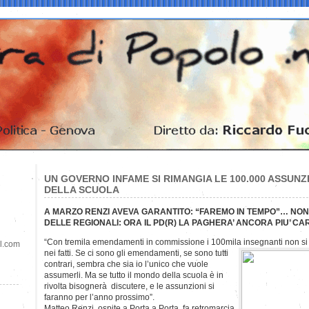
UN GOVERNO INFAME SI RIMANGIA LE 100.000 ASSUNZI
DELLA SCUOLA
A MARZO RENZI AVEVA GARANTITO: “FAREMO IN TEMPO”… NON 
DELLE REGIONALI: ORA IL PD(R) LA PAGHERA’ ANCORA PIU’ CA
“Con tremila emendamenti in commissione i 100mila insegnanti non si
il.com
nei fatti. Se ci sono gli emendamenti, se sono tutti
contrari, sembra che sia io l’unico che vuole
assumerli. Ma se tutto il mondo della scuola è in
rivolta bisognerà discutere, e le assunzioni si
faranno per l’anno prossimo”.
Matteo Renzi, ospite a Porta a Porta, fa retromarcia