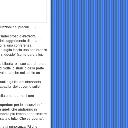
unzioni dei precari.
l’indecoroso dietrofront.
o del suggerimento di Lula — ha
ro fai una conferenza
izio luglio faccio una conferenza
o si decide” (come pare a lui,
a Libertà e il suo coordinatore
 volte lo stralcio della parte
votato anche noi subito un
anti e gli italiani abusando
capacità del governo sulle
tremila emendamenti non
operture per le assunzioni“.
re quelli che andranno in
endere più tempo per discutere
è saltato tutto. Che vergogna”.
anche la minoranza Pd che,