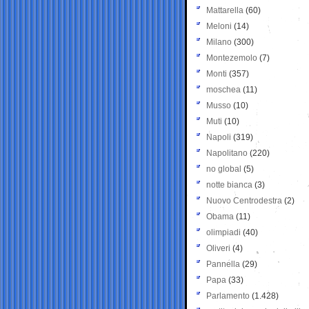
Mattarella
(60)
Meloni
(14)
Milano
(300)
Montezemolo
(7)
Monti
(357)
moschea
(11)
Musso
(10)
Muti
(10)
Napoli
(319)
Napolitano
(220)
no global
(5)
notte bianca
(3)
Nuovo Centrodestra
(2)
Obama
(11)
olimpiadi
(40)
Oliveri
(4)
Pannella
(29)
Papa
(33)
Parlamento
(1.428)