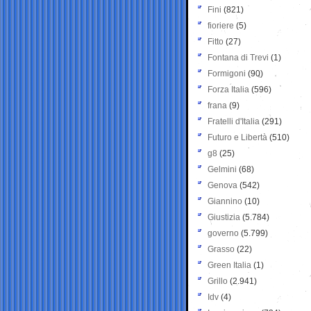
Fini
(821)
fioriere
(5)
Fitto
(27)
Fontana di Trevi
(1)
Formigoni
(90)
Forza Italia
(596)
frana
(9)
Fratelli d'Italia
(291)
Futuro e Libertà
(510)
g8
(25)
Gelmini
(68)
Genova
(542)
Giannino
(10)
Giustizia
(5.784)
governo
(5.799)
Grasso
(22)
Green Italia
(1)
Grillo
(2.941)
Idv
(4)