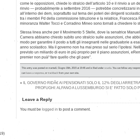
come le opposizioni, chiede lo stralcio dell’articolo 10 e il rinvio a un de
rinvio — probabilmente a settembre 2016 — potrebbe concretizzarsi i
all’interno dei dem, soprattutto sul tema dei poteri dei dirigenti scolasti
tra i membri Pd della commissione Istruzione e la relatrice, Francesca Pu
minoranza Walter Tocci e Corradino Mineo sono tornati a chiedere lo stra
Stessa linea anche per il Movimento 5 Stelle, dove la senatrice Manuela
Camera abbiamo chiesto subito uno stralcio sulle assunzioni, che abb
modo per garantire il posto a tutti gli insegnanti nelle graduatorie a e
anno scolastico. Ma il governo non ha mai preso sul serio l’ipotesi. Nell
previsto un miliardo di euro in più proprio per il piano assunzioni, eRen
premier non puà³ fare quello che gli pare”.
This entry was posted on martedì, Giugno 16th, 2015 at 19:46 and is filed under
scuola
. You can follow any respon
can
leave a response
, or
trackback
from your own site.
)
«
IL GOVERNO RIDÃ€ AI PENSIONATI SOLO IL 12% DEGLI ARRETRA
PROFUGHI: ALFANO A LUSSEMBURGO SI E’ FATTO SOLO 
Leave a Reply
You must be
logged in
to post a comment.
19)