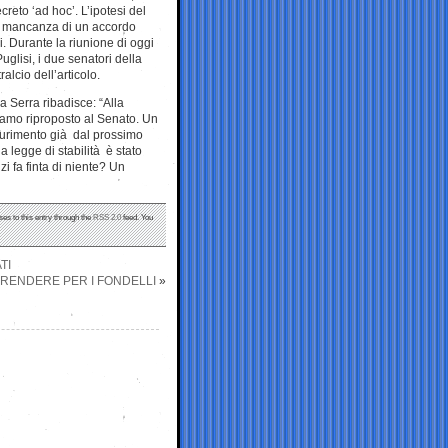
creto ‘ad hoc’. L’ipotesi del
n mancanza di un accordo
ci. Durante la riunione di oggi
glisi, i due senatori della
lcio dell’articolo.
 Serra ribadisce: “Alla
iamo riproposto al Senato. Un
saurimento già dal prossimo
a legge di stabilità è stato
zi fa finta di niente? Un
ses to this entry through the
RSS 2.0
feed. You
TI
PRENDERE PER I FONDELLI
»