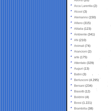
Aborto
(20)
Acca Larentia
(2)
Alcool
(3)
Alemanno
(150)
Alfano
(315)
Alitalia
(123)
Ambiente
(341)
AN
(210)
Animali
(74)
Arancioni
(2)
arte
(175)
Attentato
(329)
Auguri
(13)
Batini
(3)
Berlusconi
(4.295)
Bersani
(234)
Biasotti
(12)
Boldrini
(4)
Bossi
(1.221)
Brambilla
(38)