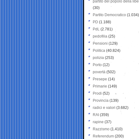
partito del popolo della libe
(30)
Partito Democratico
(1.034)
PD
(1.188)
PdL
(2.781)
pedofilia
(25)
Pensioni
(129)
Politica
(40.824)
polizia
(253)
Porto
(12)
povertà
(502)
Presepe
(14)
Primarie
(149)
Prodi
(52)
Provincia
(139)
radici e valori
(3.682)
RAI
(359)
rapine
(37)
Razzismo
(1.410)
Referendum
(200)