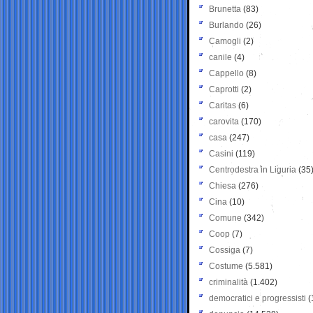
Brunetta
(83)
Burlando
(26)
Camogli
(2)
canile
(4)
Cappello
(8)
Caprotti
(2)
Caritas
(6)
carovita
(170)
casa
(247)
Casini
(119)
Centrodestra in Liguria
(35
Chiesa
(276)
Cina
(10)
Comune
(342)
Coop
(7)
Cossiga
(7)
Costume
(5.581)
criminalità
(1.402)
democratici e progressisti
(