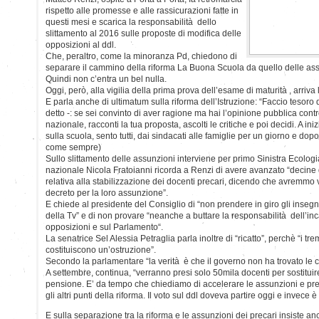
rispetto alle promesse e alle rassicurazioni fatte in
questi mesi e scarica la responsabilità dello
slittamento al 2016 sulle proposte di modifica delle
opposizioni al ddl.
Che, peraltro, come la minoranza Pd, chiedono di
separare il cammino della riforma La Buona Scuola da quello delle ass
Quindi non c’entra un bel nulla.
Oggi, però, alla vigilia della prima prova dell’esame di maturità , arriva 
E parla anche di ultimatum sulla riforma dell’Istruzione: “Faccio tesor
detto -: se sei convinto di aver ragione ma hai l’opinione pubblica cont
nazionale, racconti la tua proposta, ascolti le critiche e poi decidi. A in
sulla scuola, sento tutti, dai sindacati alle famiglie per un giorno e dop
come sempre)
Sullo slittamento delle assunzioni interviene per primo Sinistra Ecologi
nazionale Nicola Fratoianni ricorda a Renzi di avere avanzato “decine di
relativa alla stabilizzazione dei docenti precari, dicendo che avremmo 
decreto per la loro assunzione”.
E chiede al presidente del Consiglio di “non prendere in giro gli insegn
della Tv” e di non provare “neanche a buttare la responsabilità dell’in
opposizioni e sul Parlamento“.
La senatrice Sel Alessia Petraglia parla inoltre di “ricatto”, perchè “i 
costituiscono un’ostruzione”.
Secondo la parlamentare “la verità è che il governo non ha trovato le c
A settembre, continua, “verranno presi solo 50mila docenti per sostitui
pensione. E’ da tempo che chiediamo di accelerare le assunzioni e pr
gli altri punti della riforma. Il voto sul ddl doveva partire oggi e invece 
E sulla separazione tra la riforma e le assunzioni dei precari insiste 