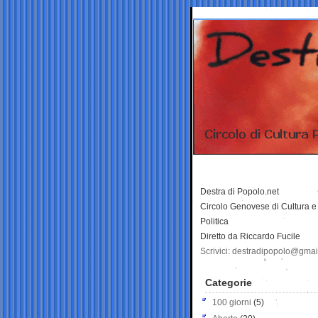
Destra di Popolo.net
Circolo Genovese di Cultura e
Politica
Diretto da Riccardo Fucile
Scrivici: destradipopolo@gma
Categorie
100 giorni
(5)