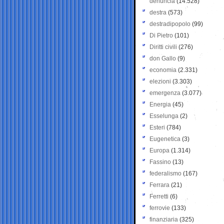
denuncia
(14.528)
destra
(573)
destradipopolo
(99)
Di Pietro
(101)
Diritti civili
(276)
don Gallo
(9)
economia
(2.331)
elezioni
(3.303)
emergenza
(3.077)
Energia
(45)
Esselunga
(2)
Esteri
(784)
Eugenetica
(3)
Europa
(1.314)
Fassino
(13)
federalismo
(167)
Ferrara
(21)
Ferretti
(6)
ferrovie
(133)
finanziaria
(325)