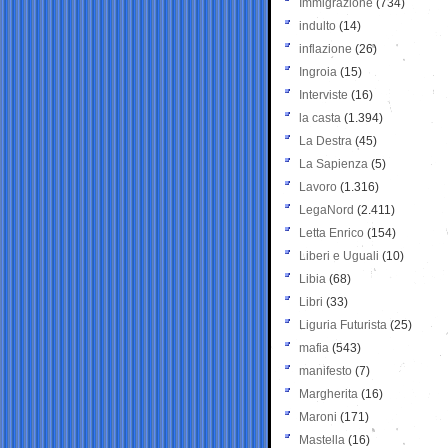
Immigrazione
(734)
indulto
(14)
inflazione
(26)
Ingroia
(15)
Interviste
(16)
la casta
(1.394)
La Destra
(45)
La Sapienza
(5)
Lavoro
(1.316)
LegaNord
(2.411)
Letta Enrico
(154)
Liberi e Uguali
(10)
Libia
(68)
Libri
(33)
Liguria Futurista
(25)
mafia
(543)
manifesto
(7)
Margherita
(16)
Maroni
(171)
Mastella
(16)