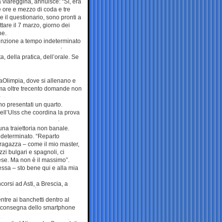
a viareggina, annuisce: “Sì, era
ue ore e mezzo di coda e tre
e il questionario, sono pronti a
tare il 7 marzo, giorno dei
ne.
ssunzione a tempo indeterminato
, della pratica, dell’orale. Se
laOlimpia, dove si allenano e
 ma oltre trecento domande non
no presentati un quarto.
ell’Ulss che coordina la prova
una traiettoria non banale.
indeterminato. “Reparto
ragazza – come il mio master,
i bulgari e spagnoli, ci
mese. Ma non è il massimo”.
fessa – sto bene qui e alla mia
corsi ad Asti, a Brescia, a
ntre ai banchetti dentro al
, la consegna dello smartphone