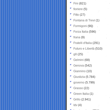
Fini
(821)
fioriere
(5)
Fitto
(27)
Fontana di Trevi
(1)
Formigoni
(90)
Forza Italia
(596)
frana
(9)
Fratelli d'Italia
(291)
Futuro e Libertà
(510)
g8
(25)
Gelmini
(68)
Genova
(542)
Giannino
(10)
Giustizia
(5.784)
governo
(5.799)
Grasso
(22)
Green Italia
(1)
Grillo
(2.941)
Idv
(4)