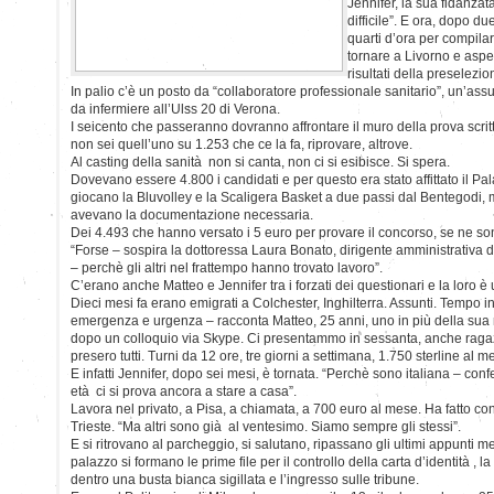
Jennifer, la sua fidanzat
difficile”. E ora, dopo d
quarti d’ora per compilar
tornare a Livorno e aspet
risultati della preselezio
In palio c’è un posto da “collaboratore professionale sanitario”, un’a
da infermiere all’Ulss 20 di Verona.
I seicento che passeranno dovranno affrontare il muro della prova scritta
non sei quell’uno su 1.253 che ce la fa, riprovare, altrove.
Al casting della sanità non si canta, non ci si esibisce. Si spera.
Dovevano essere 4.800 i candidati e per questo era stato affittato il Pa
giocano la Bluvolley e la Scaligera Basket a due passi dal Bentegodi,
avevano la documentazione necessaria.
Dei 4.493 che hanno versato i 5 euro per provare il concorso, se ne so
“Forse – sospira la dottoressa Laura Bonato, dirigente amministrativa d
– perchè gli altri nel frattempo hanno trovato lavoro”.
C’erano anche Matteo e Jennifer tra i forzati dei questionari e la loro è 
Dieci mesi fa erano emigrati a Colchester, Inghilterra. Assunti. Tempo 
emergenza e urgenza – racconta Matteo, 25 anni, uno in più della sua 
dopo un colloquio via Skype. Ci presentammo in sessanta, anche ragazz
presero tutti. Turni da 12 ore, tre giorni a settimana, 1.750 sterline al 
E infatti Jennifer, dopo sei mesi, è tornata. “Perchè sono italiana – con
età ci si prova ancora a stare a casa”.
Lavora nel privato, a Pisa, a chiamata, a 700 euro al mese. Ha fatto con
Trieste. “Ma altri sono già al ventesimo. Siamo sempre gli stessi”.
E si ritrovano al parcheggio, si salutano, ripassano gli ultimi appunti me
palazzo si formano le prime file per il controllo della carta d’identità 
dentro una busta bianca sigillata e l’ingresso sulle tribune.