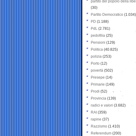
partito del popolo della libe
(30)
Partito Democratico
(1.034)
PD
(1.188)
PdL
(2.781)
pedofilia
(25)
Pensioni
(129)
Politica
(40.825)
polizia
(253)
Porto
(12)
povertà
(502)
Presepe
(14)
Primarie
(149)
Prodi
(52)
Provincia
(139)
radici e valori
(3.682)
RAI
(359)
rapine
(37)
Razzismo
(1.410)
Referendum
(200)