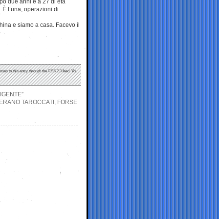
po due anni e a 27 di età
 È l’una, operazioni di
hina e siamo a casa. Facevo il
nses to this entry through the
RSS 2.0
feed. You
IGENTE”
N ERANO TAROCCATI, FORSE