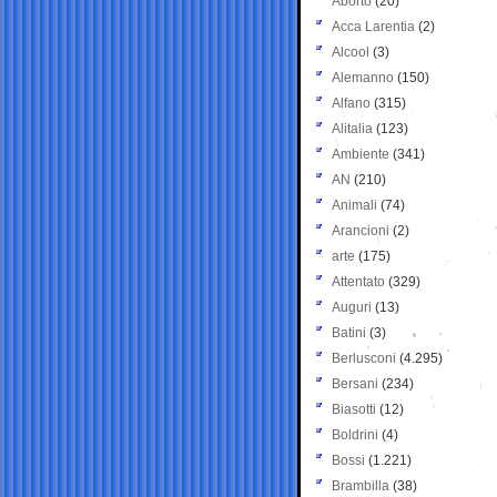
Aborto
(20)
Acca Larentia
(2)
Alcool
(3)
Alemanno
(150)
Alfano
(315)
Alitalia
(123)
Ambiente
(341)
AN
(210)
Animali
(74)
Arancioni
(2)
arte
(175)
Attentato
(329)
Auguri
(13)
Batini
(3)
Berlusconi
(4.295)
Bersani
(234)
Biasotti
(12)
Boldrini
(4)
Bossi
(1.221)
Brambilla
(38)