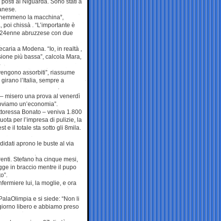
posti al Niguarda. Sono stati a
anese.
ri nemmeno la macchina”,
 poi chissà . “L’importante è
ia, 24enne abruzzese con due
caria a Modena. “Io, in realtà ,
ione più bassa”, calcola Mara,
vengono assorbiti”, riassume
 girano l’Italia, sempre a
 – misero una prova al venerdì
Muoviamo un’economia”.
dottoressa Bonato – veniva 1.800
uota per l’impresa di pulizie, la
e il totale sta sotto gli 8mila.
ndidati aprono le buste al via
arenti. Stefano ha cinque mesi,
ge in braccio mentre il pupo
o”.
fermiere lui, la moglie, e ora
PalaOlimpia e si siede: “Non li
 giorno libero e abbiamo preso