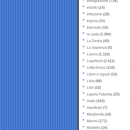
Immigrazione
(734)
indulto
(14)
inflazione
(26)
Ingroia
(15)
Interviste
(16)
la casta
(1.394)
La Destra
(45)
La Sapienza
(5)
Lavoro
(1.316)
LegaNord
(2.411)
Letta Enrico
(154)
Liberi e Uguali
(10)
Libia
(68)
Libri
(33)
Liguria Futurista
(25)
mafia
(543)
manifesto
(7)
Margherita
(16)
Maroni
(171)
Mastella
(16)