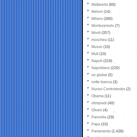
Mattarella
(60)
Meloni
(14)
Milano
(300)
Montezemolo
(7)
Monti
(357)
moschea
(11)
Musso
(10)
Muti
(10)
Napoli
(319)
Napolitano
(220)
no global
(5)
notte bianca
(3)
Nuovo Centrodestra
(2)
Obama
(11)
olimpiadi
(40)
Oliveri
(4)
Pannella
(29)
Papa
(33)
Parlamento
(1.428)