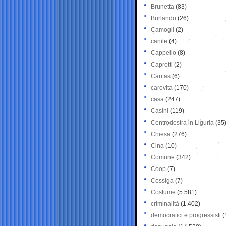
Brunetta
(83)
Burlando
(26)
Camogli
(2)
canile
(4)
Cappello
(8)
Caprotti
(2)
Caritas
(6)
carovita
(170)
casa
(247)
Casini
(119)
Centrodestra in Liguria
(35
Chiesa
(276)
Cina
(10)
Comune
(342)
Coop
(7)
Cossiga
(7)
Costume
(5.581)
criminalità
(1.402)
democratici e progressisti
(