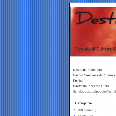
Destra di Popolo.net
Circolo Genovese di Cultura e
Politica
Diretto da Riccardo Fucile
Scrivici: destradipopolo@gma
Categorie
100 giorni
(5)