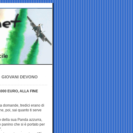
 I GIOVANI DEVONO
000 EURO, ALLA FINE
a domande, tredici erano di
che, poi, sai quanto ti serve
o della sua Panda azzurra,
 panino che si è portato per
”.