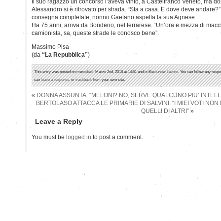
Il suo ragazzo un concorso l’aveva vinto, a Castelfranco Veneto, ma do
Alessandro si è ritrovato per strada. “Sta a casa. E dove deve andare?”.
consegna completate, nonno Gaetano aspetta la sua Agnese.
Ha 75 anni, arriva da Bondeno, nel ferrarese. “Un’ora e mezza di macc
camionista, sa, queste strade le conosco bene”.
Massimo Pisa
(da
“La Repubblica”
)
This entry was posted on mercoledì, Marzo 2nd, 2016 at 14:51 and is filed under
Lavoro
. You can follow any respo
can
leave a response
, or
trackback
from your own site.
«
DONNA ASSUNTA: “MELONI? NO, SERVE QUALCUNO PIU’ INTELL
BERTOLASO ATTACCA LE PRIMARIE DI SALVINI: “I MIEI VOTI NO
QUELLI DI ALTRI”
»
Leave a Reply
You must be
logged in
to post a comment.