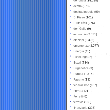
denuncia
(14.528)
destra
(573)
destradipopolo
(99)
Di Pietro
(101)
Diritti civili
(276)
don Gallo
(9)
economia
(2.331)
elezioni
(3.303)
emergenza
(3.077)
Energia
(45)
Esselunga
(2)
Esteri
(784)
Eugenetica
(3)
Europa
(1.314)
Fassino
(13)
federalismo
(167)
Ferrara
(21)
Ferretti
(6)
ferrovie
(133)
finanziaria
(325)