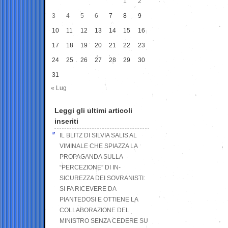
1
2
3
4
5
6
7
8
9
10
11
12
13
14
15
16
17
18
19
20
21
22
23
24
25
26
27
28
29
30
31
« Lug
Leggi gli ultimi articoli
inseriti
IL BLITZ DI SILVIA SALIS AL
VIMINALE CHE SPIAZZA LA
PROPAGANDA SULLA
“PERCEZIONE” DI IN-
SICUREZZA DEI SOVRANISTI:
SI FA RICEVERE DA
PIANTEDOSI E OTTIENE LA
COLLABORAZIONE DEL
MINISTRO SENZA CEDERE SU