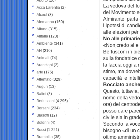
Aborto
(20)
La vedova del fo
Acca Larentia
(2)
del Movimento so
Alcool
(3)
Almirante, parla
Alemanno
(150)
l’ipotesi di cand
Alfano
(315)
alle elezioni per
Alitalia
(123)
No alle primarie
Ambiente
(341)
«Non credo alle 
AN
(210)
Berlusconi in pi
sulla fondatrice 
Animali
(74)
la faccia oggi a
Arancioni
(2)
stimo, ma dovreb
arte
(175)
capacità e intel
Attentato
(329)
Bocciato anche
Auguri
(13)
Questo, tuttavia,
Batini
(3)
nome della vedova
Berlusconi
(4.295)
ora) del centrod
Bersani
(234)
posso dare pareri
Biasotti
(12)
civile sia in gra
Boldrini
(4)
Secondo la voce 
Bossi
(1.221)
bisogno «di un ca
ottimo amministr
Brambilla
(38)