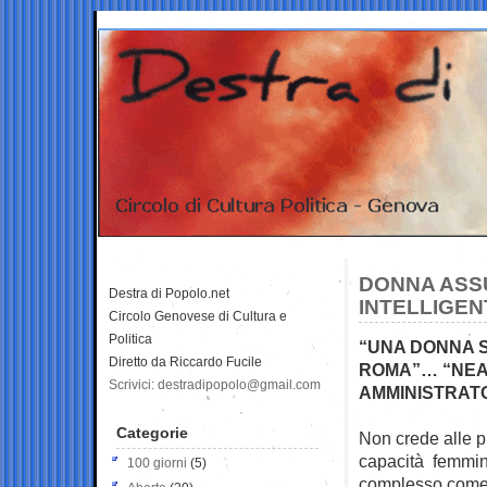
DONNA ASSU
Destra di Popolo.net
INTELLIGEN
Circolo Genovese di Cultura e
Politica
“UNA DONNA 
Diretto da Riccardo Fucile
ROMA”… “NEA
Scrivici: destradipopolo@gmail.com
AMMINISTRAT
Categorie
Non crede alle p
capacità femmini
100 giorni
(5)
complesso come 