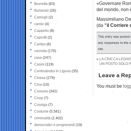
«Governare Roma
Brunetta
(83)
del mondo, non 
Burlando
(26)
Camogli
(2)
Massimiliano De
canile
(4)
(da
“il Corriere 
Cappello
(8)
This entry was posted 
Caprotti
(2)
any responses to this 
Caritas
(6)
site.
carovita
(170)
casa
(247)
«
LA CRICCA LEGHIS
UN POSTO SOLO PE
Casini
(119)
Centrodestra in Liguria
(35)
Leave a Rep
Chiesa
(276)
Cina
(10)
You must be
log
Comune
(342)
Coop
(7)
Cossiga
(7)
Costume
(5.581)
criminalità
(1.402)
democratici e progressisti
(19)