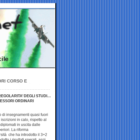
ORI CORSO E
 REGOLARITA’ DEGLI STUDI…
OFESSORI ORDINARI
 di insegnamenti quasi fuori
 iscrizioni in calo, rispetto al
diplomati in uscita dalle
eriori. La riforma
rsità che ha introdotto il 3+2
otto i risultati sperati, anzi