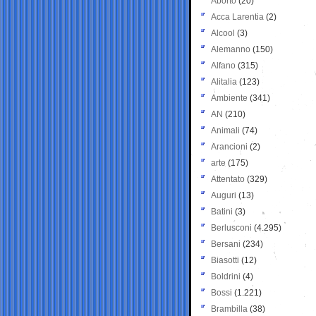
Aborto
(20)
Acca Larentia
(2)
Alcool
(3)
Alemanno
(150)
Alfano
(315)
Alitalia
(123)
Ambiente
(341)
AN
(210)
Animali
(74)
Arancioni
(2)
arte
(175)
Attentato
(329)
Auguri
(13)
Batini
(3)
Berlusconi
(4.295)
Bersani
(234)
Biasotti
(12)
Boldrini
(4)
Bossi
(1.221)
Brambilla
(38)