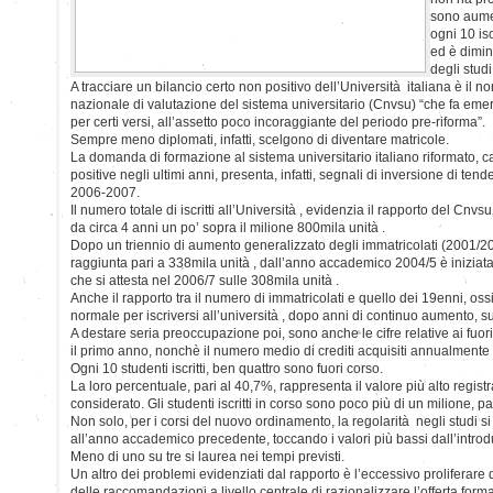
sono aumen
ogni 10 isc
ed è dimin
degli studi
A tracciare un bilancio certo non positivo dell’Università italiana è il 
nazionale di valutazione del sistema universitario (Cnvsu) “che fa eme
per certi versi, all’assetto poco incoraggiante del periodo pre-riforma”.
Sempre meno diplomati, infatti, scelgono di diventare matricole.
La domanda di formazione al sistema universitario italiano riformato, c
positive negli ultimi anni, presenta, infatti, segnali di inversione di t
2006-2007.
Il numero totale di iscritti all’Università , evidenzia il rapporto del Cnvs
da circa 4 anni un po’ sopra il milione 800mila unità .
Dopo un triennio di aumento generalizzato degli immatricolati (2001/
raggiunta pari a 338mila unità , dall’anno accademico 2004/5 è inizia
che si attesta nel 2006/7 sulle 308mila unità .
Anche il rapporto tra il numero di immatricolati e quello dei 19enni, os
normale per iscriversi all’università , dopo anni di continuo aumento, s
A destare seria preoccupazione poi, sono anche le cifre relative ai fuo
il primo anno, nonchè il numero medio di crediti acquisiti annualmente 
Ogni 10 studenti iscritti, ben quattro sono fuori corso.
La loro percentuale, pari al 40,7%, rappresenta il valore più alto registra
considerato. Gli studenti iscritti in corso sono poco più di un milione, pa
Non solo, per i corsi del nuovo ordinamento, la regolarità negli studi si 
all’anno accademico precedente, toccando i valori più bassi dall’introd
Meno di uno su tre si laurea nei tempi previsti.
Un altro dei problemi evidenziati dal rapporto è l’eccessivo proliferare d
delle raccomandazioni a livello centrale di razionalizzare l’offerta format