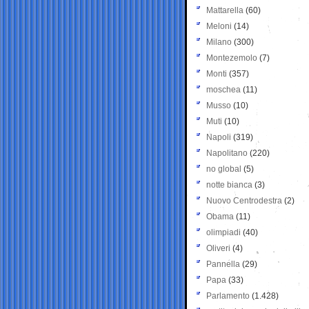
Mattarella
(60)
Meloni
(14)
Milano
(300)
Montezemolo
(7)
Monti
(357)
moschea
(11)
Musso
(10)
Muti
(10)
Napoli
(319)
Napolitano
(220)
no global
(5)
notte bianca
(3)
Nuovo Centrodestra
(2)
Obama
(11)
olimpiadi
(40)
Oliveri
(4)
Pannella
(29)
Papa
(33)
Parlamento
(1.428)