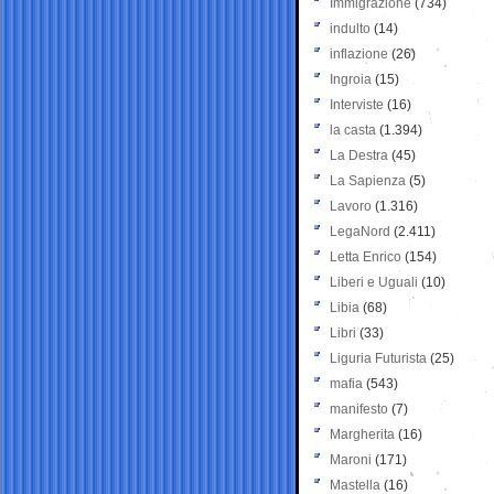
Immigrazione
(734)
indulto
(14)
inflazione
(26)
Ingroia
(15)
Interviste
(16)
la casta
(1.394)
La Destra
(45)
La Sapienza
(5)
Lavoro
(1.316)
LegaNord
(2.411)
Letta Enrico
(154)
Liberi e Uguali
(10)
Libia
(68)
Libri
(33)
Liguria Futurista
(25)
mafia
(543)
manifesto
(7)
Margherita
(16)
Maroni
(171)
Mastella
(16)