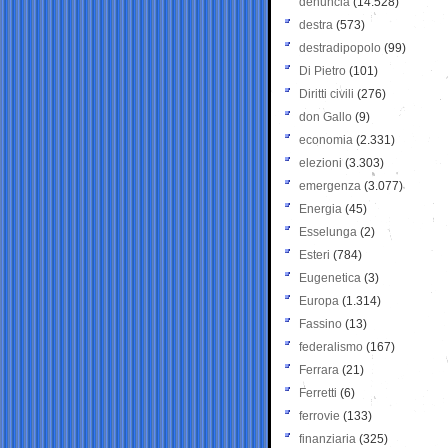
denuncia
(14.528)
destra
(573)
destradipopolo
(99)
Di Pietro
(101)
Diritti civili
(276)
don Gallo
(9)
economia
(2.331)
elezioni
(3.303)
emergenza
(3.077)
Energia
(45)
Esselunga
(2)
Esteri
(784)
Eugenetica
(3)
Europa
(1.314)
Fassino
(13)
federalismo
(167)
Ferrara
(21)
Ferretti
(6)
ferrovie
(133)
finanziaria
(325)