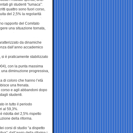
tati gli studenti “lumaca”:
ritti quattro sono fuori corso,
uita del 2,5% la regolarità
.
nono rapporto del Comitato
rgere una situazione tornata,
aratterizzato da dinamiche
endenza dall’anno accademico
u, si è praticamente stabilizzato
2004), con la punta massima
ta una diminuzione progressiva,
sia di coloro che hanno l’età
ubisce una frenata.
ri corso e agli abbandoni dopo
dagli studenti.
to in tutto il periodo
ri al 59,3%.
è ridotta del 2,5% rispetto
uzione della riforma.
ei corsi di studio “a dispetto
iva”: dall’avvio della riforma i