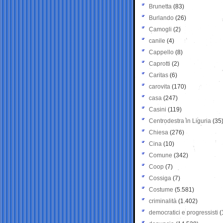
Brunetta
(83)
Burlando
(26)
Camogli
(2)
canile
(4)
Cappello
(8)
Caprotti
(2)
Caritas
(6)
carovita
(170)
casa
(247)
Casini
(119)
Centrodestra in Liguria
(35
Chiesa
(276)
Cina
(10)
Comune
(342)
Coop
(7)
Cossiga
(7)
Costume
(5.581)
criminalità
(1.402)
democratici e progressisti
(