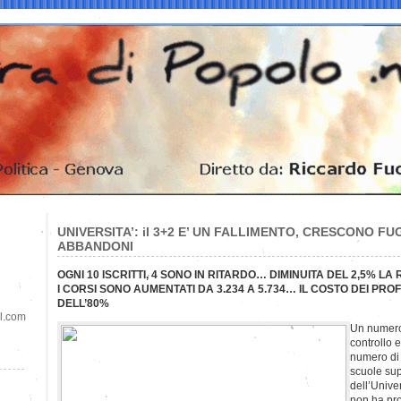
UNIVERSITA’: il 3+2 E’ UN FALLIMENTO, CRESCONO FU
ABBANDONI
OGNI 10 ISCRIT
TI, 4 SONO IN RITARDO… DIMINUITA DEL 2,5% LA
I CORSI SONO AUMENTATI DA 3.234 A 5.734… IL COSTO DEI PR
DELL’80%
il.com
Un numero
controllo e
numero di 
scuole sup
dell’Unive
non ha prod