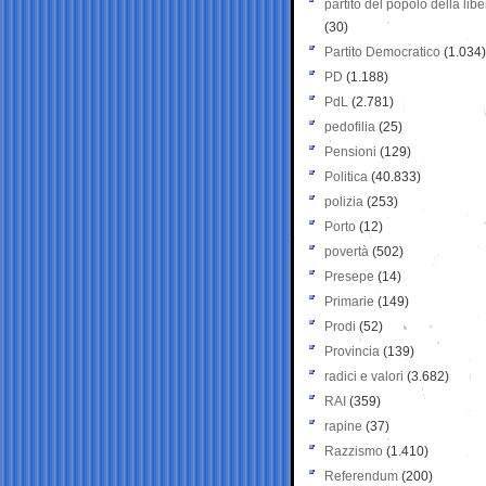
partito del popolo della libe
(30)
Partito Democratico
(1.034)
PD
(1.188)
PdL
(2.781)
pedofilia
(25)
Pensioni
(129)
Politica
(40.833)
polizia
(253)
Porto
(12)
povertà
(502)
Presepe
(14)
Primarie
(149)
Prodi
(52)
Provincia
(139)
radici e valori
(3.682)
RAI
(359)
rapine
(37)
Razzismo
(1.410)
Referendum
(200)