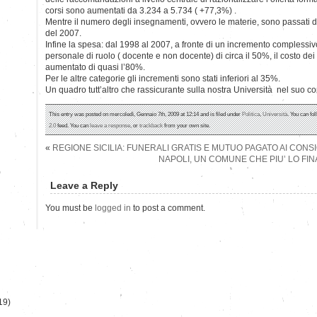
corsi sono aumentati da 3.234 a 5.734 ( +77,3%) .
Mentre il numero degli insegnamenti, ovvero le materie, sono passati 
del 2007.
Infine la spesa: dal 1998 al 2007, a fronte di un incremento complessivo 
personale di ruolo ( docente e non docente) di circa il 50%, il costo dei
aumentato di quasi l’80%.
Per le altre categorie gli incrementi sono stati inferiori al 35%.
Un quadro tutt’altro che rassicurante sulla nostra Università nel suo c
This entry was posted on mercoledì, Gennaio 7th, 2009 at 12:14 and is filed under
Politica
,
Università
. You can fo
2.0
feed. You can
leave a response
, or
trackback
from your own site.
«
REGIONE SICILIA: FUNERALI GRATIS E MUTUO PAGATO AI CONSI
NAPOLI, UN COMUNE CHE PIU’ LO FIN
)
Leave a Reply
You must be
logged in
to post a comment.
19)