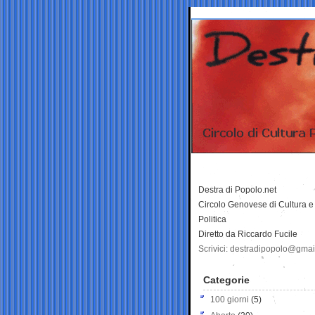
Destra di Popolo.net
Circolo Genovese di Cultura e
Politica
Diretto da Riccardo Fucile
Scrivici: destradipopolo@gma
Categorie
100 giorni
(5)