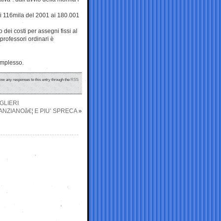
di 116mila del 2001 ai 180.001
dei costi per assegni fissi al
 professori ordinari è
omplesso.
llow any responses to this entry through the
RSS
GLIERI
ANZIANOâ€¦ E PIU’ SPRECA
»