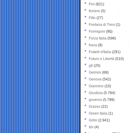
Fini
(821)
fioriere
(5)
Fitto
(27)
Fontana di Trevi
(1)
Formigoni
(90)
Forza Italia
(596)
frana
(9)
Fratelli d'Italia
(291)
Futuro e Libertà
(510)
g8
(25)
Gelmini
(68)
Genova
(542)
Giannino
(10)
Giustizia
(5.784)
governo
(5.799)
Grasso
(22)
Green Italia
(1)
Grillo
(2.941)
Idv
(4)