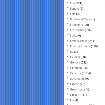
Fini
(821)
fioriere
(5)
Fitto
(27)
Fontana di Trevi
(1)
Formigoni
(90)
Forza Italia
(596)
frana
(9)
Fratelli d'Italia
(291)
Futuro e Libertà
(510)
g8
(25)
Gelmini
(68)
Genova
(542)
Giannino
(10)
Giustizia
(5.784)
governo
(5.799)
Grasso
(22)
Green Italia
(1)
Grillo
(2.941)
Idv
(4)