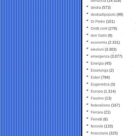
denuncia
(14.528)
destra
(573)
destradipopolo
(99)
Di Pietro
(101)
Diritti civili
(276)
don Gallo
(9)
economia
(2.331)
elezioni
(3.303)
emergenza
(3.077)
Energia
(45)
Esselunga
(2)
Esteri
(784)
Eugenetica
(3)
Europa
(1.314)
Fassino
(13)
federalismo
(167)
Ferrara
(21)
Ferretti
(6)
ferrovie
(133)
finanziaria
(325)