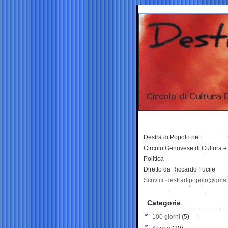
Destra di Popolo.net
Circolo Genovese di Cultura e
Politica
Diretto da Riccardo Fucile
Scrivici: destradipopolo@gma
Categorie
100 giorni
(5)