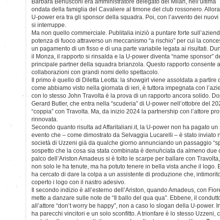
Barbara Berlusconi era amministratore delegato del Milan, nell’ultima
ondata della famiglia del Cavaliere al timone del club rossonero. Allora
U-power era tra gli sponsor della squadra. Poi, con l’avvento dei nuovi 
si interruppe.
Ma non quello commerciale. Publitalia iniziò a puntare forte sull’azie
potenza di fuoco attraverso un meccanismo “a rischio” per cui la conces
un pagamento di un fisso e di una parte variabile legata ai risultati. D
il Monza, il rapporto si rinsalda e la U-power diventa “name sponsor” de
principale partner della squadra brianzola. Questo rapporto consente a
collaborazioni con grandi nomi dello spettacolo.
Il primo è quello di Diletta Leotta: la showgirl viene assoldata a partire
come abbiamo visto nella giornata di ieri, è tuttora impegnata con l’azi
con lo stesso John Travolta è la prova di un rapporto ancora solido. Dop
Gerard Butler, che entra nella “scuderia” di U-power nell’ottobre del 20
“coppia” con Travolta. Ma, da inizio 2024 la partnership con l’attore pr
rinnovata.
Secondo quanto risulta ad Affaritaliani.it, la U-power non ha pagato un 
evento che – come dimostrato da Selvaggia Lucarelli – è stato inviato n
società di Uzzeni già da qualche giorno annunciando un passaggio “specia
sospetto che la cosa sia stata combinata è denunciata da almeno due det
palco dell’Ariston Amadeus si è tolto le scarpe per ballare con Travolta
non solo le ha tenute, ma ha potuto tenere in bella vista anche il logo.
ha cercato di dare la colpa a un assistente di produzione che, intimorit
coperto i logo con il nastro adesivo.
Il secondo indizio è all’esterno dell’Ariston, quando Amadeus, con Fiorel
mette a danzare sulle note de “Il ballo del qua qua”. Ebbene, il condutto
all’attore “don’t worry be happy”, non a caso lo slogan della U-power.
ha parecchi vincitori e un solo sconfitto. A trionfare è lo stesso Uzzeni,