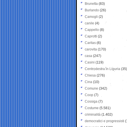
Brunetta
(83)
Burlando
(26)
Camogli
(2)
canile
(4)
Cappello
(8)
Caprotti
(2)
Caritas
(6)
carovita
(170)
casa
(247)
Casini
(119)
Centrodestra in Liguria
(35
Chiesa
(276)
Cina
(10)
Comune
(342)
Coop
(7)
Cossiga
(7)
Costume
(5.581)
criminalità
(1.402)
democratici e progressisti
(