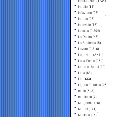
Immigrazione
(734)
indulto
(14)
inflazione
(26)
Ingroia
(15)
Interviste
(16)
la casta
(1.394)
La Destra
(45)
La Sapienza
(5)
Lavoro
(1.316)
LegaNord
(2.411)
Letta Enrico
(154)
Liberi e Uguali
(10)
Libia
(68)
Libri
(33)
Liguria Futurista
(25)
mafia
(543)
manifesto
(7)
Margherita
(16)
Maroni
(171)
Mastella
(16)