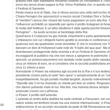
gratuita oltre ogni aspettativa versando soltanto un corrispettivo a Travo
euro) ma senza dover pagare la Rai. Vince Publitalia che, in questo 
il Festival di Sanremo.
Perde invece la tv di Stato, che si ritrova ancora una volta nell’occhio 
Chiara Ferragni che sponsorizzò a mezzo social Christian Dior e Schiap
di “mention”) senza che i brand del lusso pagassero un euro alla Rai.
l’influencer architettò un siparietto per aprire il profilo Instagram di 
di multa dall’Antitrust. E un’altra istruttoria è stata aperta perché Amaz
Ferragnez” – ha avuto accesso ai backstage della Rai.
Quest’anno il Codacons ha già chiesto chiarimenti e parla apertamente 
L’imbarazzo con cui i dirigenti hanno gestito la vicenda in conferenza
qualcosa non sta quadrando come dovrebbe. E che lo scivolone con Trav
danzare un divo di Hollywood sulle note de “Il ballo del qua qua”. Ma di
diventassero protagoniste della vicenda e di un Festival di Sanremo ch
incoraggianti di pubblico ma che non riesce a spegnere le polemiche. D
)
spiccioli, un product placement così studiato come quello delle calzatu
circa un milione di euro, se si considera che la raccolta pubblicitaria arr
circa 11 milioni a sera.
Nonostante U-Power sia estranea agli accordi tra la Rai e il suo testimo
presidente Uzzeni parla di soldi “ben spesi” o semplicemente di un “col
inaspettatamente, ha già portato risultati tangibili, alzando notevolmente
“Stanotte alle 3 mi ha chiamato un cliente per fare un ordine. Ringrazio
che stanno parlando male di noi. Alla fine, mia mamma diceva sempre ‘b
scherzato Uzzeni con LaPresse.
U-Power: il profilo dell’azienda
L’azienda al centro della diatriba ha sede centrale a Paruzzaro, nel c
radice solida nel territorio locale ma una visione internazionale, U-Pow
19)
sottoscrizione di un accordo vincolante da parte di NB Renaissance pe