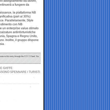
dell’abbigliamento da lavoro,
ontinuerà a fungere da
aissance, la piattaforma NB
nificativa (pari al 30%)
ce. Parallelamente, Style
vestimento con NB
e un enterprise value stimato
i calzature antinfortunistiche
ania, Spagna e Regno Unito,
o. Inoltre, il gruppo dispone
sia.
nses to this entry through the
RSS 2.0
feed. You
UE GAFFE
OSSONO SPENNARE I TURISTI