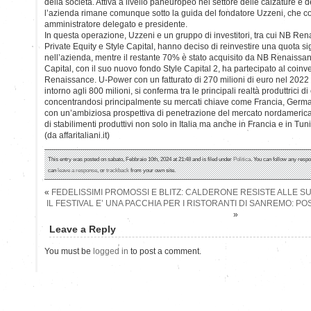
della società. Attiva a livello paneuropeo nel settore delle calzature e 
l’azienda rimane comunque sotto la guida del fondatore Uzzeni, che c
amministratore delegato e presidente.
In questa operazione, Uzzeni e un gruppo di investitori, tra cui NB Ren
Private Equity e Style Capital, hanno deciso di reinvestire una quota sig
nell’azienda, mentre il restante 70% è stato acquisito da NB Renaissan
Capital, con il suo nuovo fondo Style Capital 2, ha partecipato al coin
Renaissance. U-Power con un fatturato di 270 milioni di euro nel 2022 
intorno agli 800 milioni, si conferma tra le principali realtà produttrici d
concentrandosi principalmente su mercati chiave come Francia, Germ
con un’ambiziosa prospettiva di penetrazione del mercato nordamerican
di stabilimenti produttivi non solo in Italia ma anche in Francia e in Tuni
(da affaritaliani.it)
This entry was posted on sabato, Febbraio 10th, 2024 at 21:48 and is filed under
Politica
. You can follow any respo
can
leave a response
, or
trackback
from your own site.
«
FEDELISSIMI PROMOSSI E BLITZ: CALDERONE RESISTE ALLE S
IL FESTIVAL E’ UNA PACCHIA PER I RISTORANTI DI SANREMO: P
»
Leave a Reply
You must be
logged in
to post a comment.