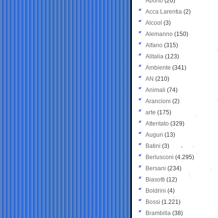
Aborto
(20)
Acca Larentia
(2)
Alcool
(3)
Alemanno
(150)
Alfano
(315)
Alitalia
(123)
Ambiente
(341)
AN
(210)
Animali
(74)
Arancioni
(2)
arte
(175)
Attentato
(329)
Auguri
(13)
Batini
(3)
Berlusconi
(4.295)
Bersani
(234)
Biasotti
(12)
Boldrini
(4)
Bossi
(1.221)
Brambilla
(38)