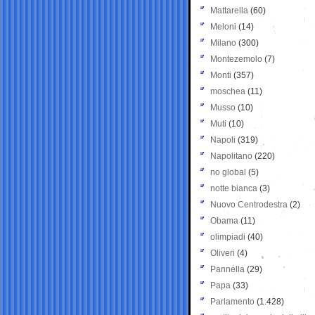
Mattarella
(60)
Meloni
(14)
Milano
(300)
Montezemolo
(7)
Monti
(357)
moschea
(11)
Musso
(10)
Muti
(10)
Napoli
(319)
Napolitano
(220)
no global
(5)
notte bianca
(3)
Nuovo Centrodestra
(2)
Obama
(11)
olimpiadi
(40)
Oliveri
(4)
Pannella
(29)
Papa
(33)
Parlamento
(1.428)