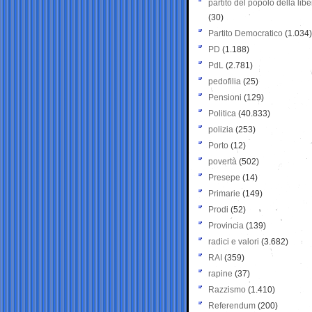
partito del popolo della libe
(30)
Partito Democratico
(1.034)
PD
(1.188)
PdL
(2.781)
pedofilia
(25)
Pensioni
(129)
Politica
(40.833)
polizia
(253)
Porto
(12)
povertà
(502)
Presepe
(14)
Primarie
(149)
Prodi
(52)
Provincia
(139)
radici e valori
(3.682)
RAI
(359)
rapine
(37)
Razzismo
(1.410)
Referendum
(200)