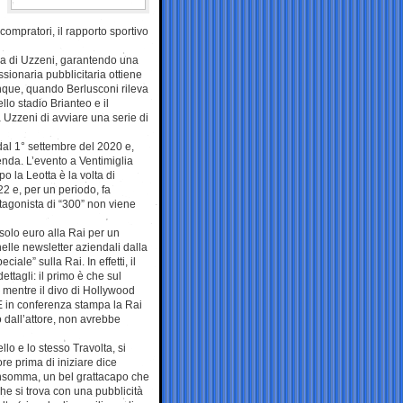
compratori, il rapporto sportivo
nda di Uzzeni, garantendo una
sionaria pubblicitaria ottiene
unque, quando Berlusconi rileva
llo stadio Brianteo e il
 Uzzeni di avviare una serie di
 dal 1° settembre del 2020 e,
enda. L’evento a Ventimiglia
o la Leotta è la volta di
22 e, per un periodo, fa
otagonista di “300” non viene
solo euro alla Rai per un
elle newsletter aziendali dalla
le” sulla Rai. In effetti, il
tagli: il primo è che sul
, mentre il divo di Hollywood
 E in conferenza stampa la Rai
o dall’attore, non avrebbe
lo e lo stesso Travolta, si
re prima di iniziare dice
 Insomma, un bel grattacapo che
 che si trova con una pubblicità