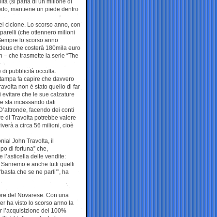
lta (si parla di un milione di
modo, mantiene un piede dentro
del ciclone. Lo scorso anno, con
arelli (che ottennero milioni
 Sempre lo scorso anno
Amadeus che costerà 180mila euro
on – che trasmette la serie “The
di pubblicità occulta.
 stampa fa capire che davvero
olta non è stato quello di far
 evitare che le sue calzature
e sta incassando dati
’altronde, facendo dei conti
re di Travolta potrebbe valere
iverà a circa 56 milioni, cioè
nial John Travolta, il
po di fortuna” che,
 l’asticella delle vendite:
 Sanremo e anche tutti quelli
asta che se ne parli’”, ha
uore del Novarese. Con una
er ha visto lo scorso anno la
r l’acquisizione del 100%