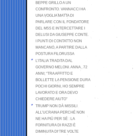
BEPPE GRILLO A UN
CONFRONTO. VANNACCI HA
UNA VOGLIA MATTA DI
PARLARE CON IL FONDATORE
DEL M5S E INTERCETTARE I
DELUSI DA GIUSEPPE CONTE.
I PUNTI DI CONTATTO NON
MANCANO, A PARTIRE DALLA
POSTURA FILORUSSA
L’ITALIA TRADITA DAL
GOVERNO MELONI. ANNA , 72
ANNI; “TRA AFFITTO E
BOLLETTE LA PENSIONE DURA
POCHI GIORNI, HO SEMPRE
LAVORATO E ORA DEVO
CHIEDERE AIUTO”
TRUMP NON DÀ MISSILI
ALL’UCRAINA PERCHÉ NON
NE HA PIÙ PER SÉ : LA
FORNITURA DI RAZZI È
DIMINUITA DI TRE VOLTE