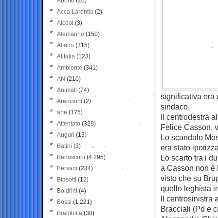
Aborto
(20)
Acca Larentia
(2)
Alcool
(3)
Alemanno
(150)
Alfano
(315)
Alitalia
(123)
Ambiente
(341)
AN
(210)
Animali
(74)
significativa er
Arancioni
(2)
sindaco.
arte
(175)
Il centrodestra a
Attentato
(329)
Felice Casson, vi
Auguri
(13)
Lo scandalo Mos
Batini
(3)
era stato ipotizz
Lo scarto tra i 
Berlusconi
(4.295)
a Casson non è b
Bersani
(234)
visto che su Brug
Biasotti
(12)
quello leghista i
Boldrini
(4)
Il centrosinistr
Bossi
(1.221)
Bracciali (Pd e c
Brambilla
(38)