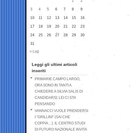
1
2
3
4
5
6
7
8
9
10
11
12
13
14
15
16
17
18
19
20
21
22
23
24
25
26
27
28
29
30
31
« Lug
Leggi gli ultimi articoli
inseriti
PRIMARIE CAMPO LARGO,
ORA SONO IN TANTI A
CHIEDERE A SILVIA SALIS DI
CANDIDARSI: LEI CI STA
PENSANDO
VANNACCI VUOLE PRENDERSI
I “GRILLINI” (SAI CHE
COPPIA…). IL CENTRO STUDI
DI FUTURO NAZIONALE INVITA