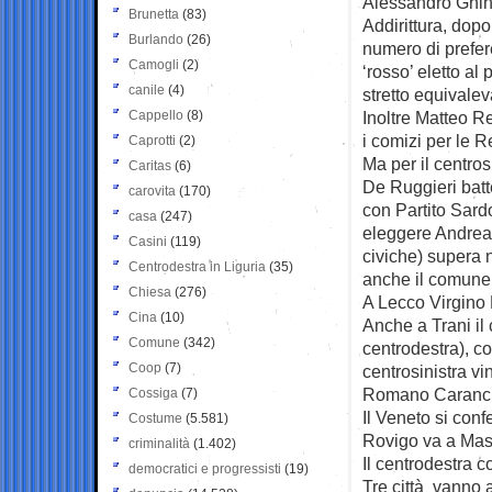
Alessandro Ghinel
Brunetta
(83)
Addirittura, dop
Burlando
(26)
numero di prefere
Camogli
(2)
‘rosso’ eletto al
canile
(4)
stretto equivalev
Cappello
(8)
Inoltre Matteo Re
i comizi per le R
Caprotti
(2)
Ma per il centros
Caritas
(6)
De Ruggieri batte
carovita
(170)
con Partito Sard
casa
(247)
eleggere Andrea 
Casini
(119)
civiche) supera n
Centrodestra in Liguria
(35)
anche il comune
Chiesa
(276)
A Lecco Virgino B
Cina
(10)
Anche a Trani il c
Comune
(342)
centrodestra), c
Coop
(7)
centrosinistra v
Romano Caranci
Cossiga
(7)
Il Veneto si conf
Costume
(5.581)
Rovigo va a Mas
criminalità
(1.402)
Il centrodestra 
democratici e progressisti
(19)
Tre città vanno a