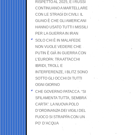
RISPETTO AL 2025, E I RUSSI
CONTINUANO A MARTELLARE
CON LE STRAGI DI CIVILI. IL
GUAIO È CHE GLI AMERICANI
HANNO USATO TUTTI I MISSILI
PER LA GUERRA IN IRAN
SOLO CHI È IN MALAFEDE
NON VUOLE VEDERE CHE
PUTIN È GIÀ IN GUERRA CON
L’EUROPA: TRA ATTACCHI
IBRIDI, TROLL E
INTERFERENZE, I BLITZ SONO
SOTTO GLI OCCHI DI TUTTI
OGNI GIORNO
CHE GOVERNO PATACCA. “SI
SFILAMENTA TUTTA, SEMBRA
CARTA”. LA NUOVA POLO
D’ORDINANZA DEI VIGILI DEL
FUOCO SI STRAPPA CON UN
PO’ D’ACQUA