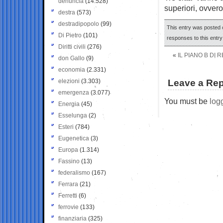
denuncia
(14.528)
superiori, ovver
destra
(573)
destradipopolo
(99)
This entry was posted o
Di Pietro
(101)
responses to this entr
Diritti civili
(276)
«
IL PIANO B DI 
don Gallo
(9)
economia
(2.331)
elezioni
(3.303)
Leave a Rep
emergenza
(3.077)
You must be
log
Energia
(45)
Esselunga
(2)
Esteri
(784)
Eugenetica
(3)
Europa
(1.314)
Fassino
(13)
federalismo
(167)
Ferrara
(21)
Ferretti
(6)
ferrovie
(133)
finanziaria
(325)