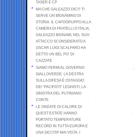
TASER E CP
MA CHE GALEAZZO DICI? TI
SERVE UN BIGNAMINO DI
STORIA. IL CAPOGRUPPO ALLA
CAMERA DI FRATELLI D’ITALIA,
GALEAZZO BIGNAMI, NEL SUO
ATTACCO SCONSIDERATO A
OSCAR LUIGI SCALFARO HA
DETTO UN BEL PO’ DI
CAZZATE
SIAMO FERMI AL GOVERNO
GIALLOVERDE: LA DESTRA
SULLA DIFESA È OSTAGGIO
DEI “PACIFISTI” LEGHISTI, LA
SINISTRA DEL PUTINIANO
CONTE
LE ONDATE DI CALORE DI
QUEST’ESTATE HANNO
PORTATO TEMPERATURE
RECORD IN TUTTA EUROPA E
UNA SICCITA’ MAI VISTA. I