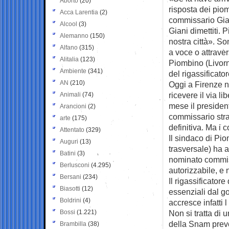
Aborto
(20)
risposta dei pio
Acca Larentia
(2)
commissario Gian
Alcool
(3)
Giani dimettiti.
Alemanno
(150)
nostra città». So
Alfano
(315)
a voce o attraver
Alitalia
(123)
Piombino (Livorn
Ambiente
(341)
del rigassificator
AN
(210)
Oggi a Firenze n
ricevere il via li
Animali
(74)
mese il preside
Arancioni
(2)
commissario stra
arte
(175)
definitiva. Ma i c
Attentato
(329)
Il sindaco di Pio
Auguri
(13)
trasversale) ha a
Batini
(3)
nominato commiss
Berlusconi
(4.295)
autorizzabile, e 
Bersani
(234)
Il rigassificator
Biasotti
(12)
essenziali dal g
Boldrini
(4)
accresce infatti l
Bossi
(1.221)
Non si tratta di 
della Snam preve
Brambilla
(38)