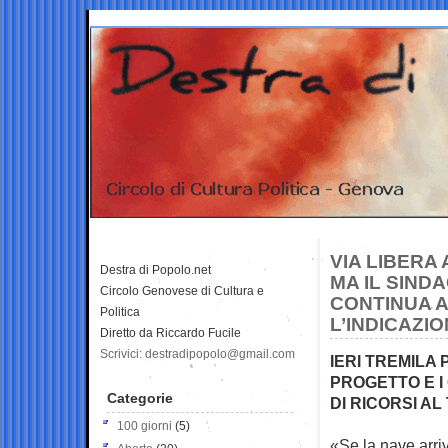
VIA LIBERA
Destra di Popolo.net
MA IL SINDA
Circolo Genovese di Cultura e
CONTINUA A
Politica
L’INDICAZI
Diretto da Riccardo Fucile
Scrivici: destradipopolo@gmail.com
IERI TREMILA
PROGETTO E I
Categorie
DI RICORSI AL
100 giorni
(5)
«Se la nave arriv