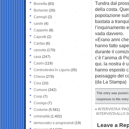
Tundra dal prossi
Brunetta
(83)
della costa. Que
Burlando
(26)
popolazione sull
Camogli
(2)
bastata a tranqui
canile
(4)
l’inquinamento e 
Cappello
(8)
vada davvero.
Caprotti
(2)
«Erano anni che 
Caritas
(6)
hanno fatto saper
carovita
(170)
durante il comizi
casa
(247)
c’è l’anima di P
qui, la nostra è 
Casini
(119)
hanno esposto car
Centrodestra in Liguria
(35)
passaggio del co
Chiesa
(276)
(da La Stampa)
Cina
(10)
Comune
(342)
This entry was posted o
Coop
(7)
responses to this entr
Cossiga
(7)
«
INTERVISTA A “PA
Costume
(5.581)
INTERVISTA ALLO 
criminalità
(1.402)
democratici e progressisti
(19)
Leave a Rep