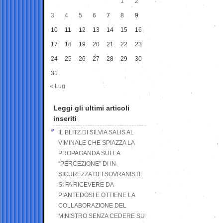
1
2
3
4
5
6
7
8
9
10
11
12
13
14
15
16
17
18
19
20
21
22
23
24
25
26
27
28
29
30
31
« Lug
Leggi gli ultimi articoli
inseriti
IL BLITZ DI SILVIA SALIS AL
VIMINALE CHE SPIAZZA LA
PROPAGANDA SULLA
“PERCEZIONE” DI IN-
SICUREZZA DEI SOVRANISTI:
SI FA RICEVERE DA
PIANTEDOSI E OTTIENE LA
COLLABORAZIONE DEL
MINISTRO SENZA CEDERE SU