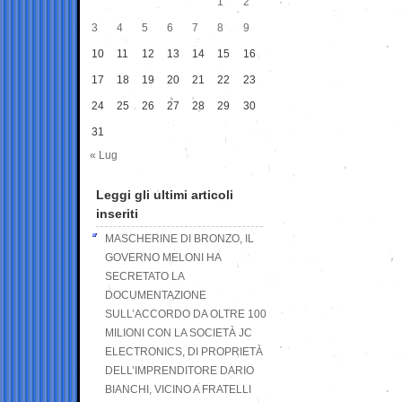
1
2
3
4
5
6
7
8
9
10
11
12
13
14
15
16
17
18
19
20
21
22
23
24
25
26
27
28
29
30
31
« Lug
Leggi gli ultimi articoli
inseriti
MASCHERINE DI BRONZO, IL
GOVERNO MELONI HA
SECRETATO LA
DOCUMENTAZIONE
SULL’ACCORDO DA OLTRE 100
MILIONI CON LA SOCIETÀ JC
ELECTRONICS, DI PROPRIETÀ
DELL’IMPRENDITORE DARIO
BIANCHI, VICINO A FRATELLI