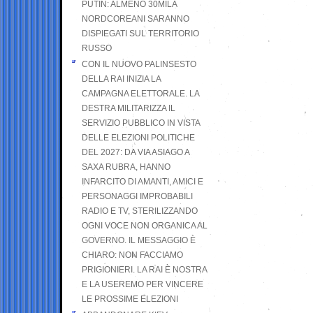
PUTIN: ALMENO 30MILA
NORDCOREANI SARANNO
DISPIEGATI SUL TERRITORIO
RUSSO
CON IL NUOVO PALINSESTO
DELLA RAI INIZIA LA
CAMPAGNA ELETTORALE. LA
DESTRA MILITARIZZA IL
SERVIZIO PUBBLICO IN VISTA
DELLE ELEZIONI POLITICHE
DEL 2027: DA VIA ASIAGO A
SAXA RUBRA, HANNO
INFARCITO DI AMANTI, AMICI E
PERSONAGGI IMPROBABILI
RADIO E TV, STERILIZZANDO
OGNI VOCE NON ORGANICA AL
GOVERNO. IL MESSAGGIO È
CHIARO: NON FACCIAMO
PRIGIONIERI. LA RAI È NOSTRA
E LA USEREMO PER VINCERE
LE PROSSIME ELEZIONI