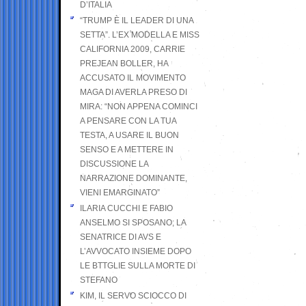
D’ITALIA
“TRUMP È IL LEADER DI UNA
SETTA”. L’EX MODELLA E MISS
CALIFORNIA 2009, CARRIE
PREJEAN BOLLER, HA
ACCUSATO IL MOVIMENTO
MAGA DI AVERLA PRESO DI
MIRA: “NON APPENA COMINCI
A PENSARE CON LA TUA
TESTA, A USARE IL BUON
SENSO E A METTERE IN
DISCUSSIONE LA
NARRAZIONE DOMINANTE,
VIENI EMARGINATO”
ILARIA CUCCHI E FABIO
ANSELMO SI SPOSANO; LA
SENATRICE DI AVS E
L’AVVOCATO INSIEME DOPO
LE BTTGLIE SULLA MORTE DI
STEFANO
KIM, IL SERVO SCIOCCO DI