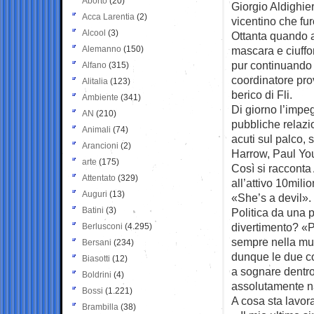
Aborto
(20)
Giorgio Aldighier
Acca Larentia
(2)
vicentino che fu
Alcool
(3)
Ottanta quando
Alemanno
(150)
mascara e ciuffo
pur continuando 
Alfano
(315)
coordinatore prov
Alitalia
(123)
berico di Fli.
Ambiente
(341)
Di giorno l’impeg
AN
(210)
pubbliche relazion
Animali
(74)
acuti sul palco,
Arancioni
(2)
Harrow, Paul You
arte
(175)
Così si racconta
Attentato
(329)
all’attivo 10mil
Auguri
(13)
«She’s a devil».
Batini
(3)
Politica da una p
divertimento? «P
Berlusconi
(4.295)
sempre nella mus
Bersani
(234)
dunque le due co
Biasotti
(12)
a sognare dentro
Boldrini
(4)
assolutamente n
Bossi
(1.221)
A cosa sta lavor
Brambilla
(38)