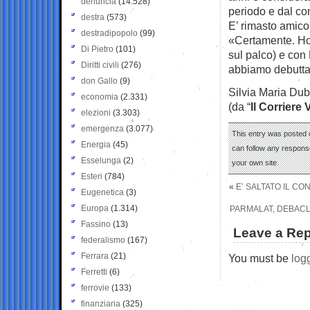
denuncia
(14.528)
periodo e dal con
destra
(573)
E’ rimasto amico
destradipopolo
(99)
«Certamente. Ho
Di Pietro
(101)
sul palco) e con
Diritti civili
(276)
abbiamo debuttato
don Gallo
(9)
Silvia Maria Dub
economia
(2.331)
(da “
Il Corriere
elezioni
(3.303)
emergenza
(3.077)
This entry was posted o
Energia
(45)
can follow any response
Esselunga
(2)
your own site.
Esteri
(784)
«
E’ SALTATO IL CO
Eugenetica
(3)
Europa
(1.314)
PARMALAT, DEBACLE
Fassino
(13)
Leave a Rep
federalismo
(167)
Ferrara
(21)
You must be
log
Ferretti
(6)
ferrovie
(133)
finanziaria
(325)