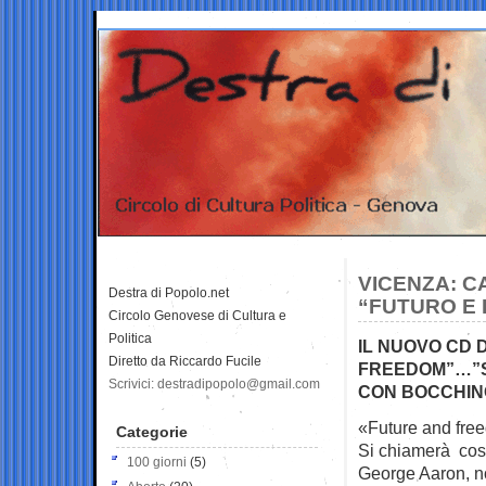
VICENZA: C
Destra di Popolo.net
“FUTURO E 
Circolo Genovese di Cultura e
Politica
IL NUOVO CD 
Diretto da Riccardo Fucile
FREEDOM”…”SC
Scrivici: destradipopolo@gmail.com
CON BOCCHIN
«Future and free
Categorie
Si chiamerà così
100 giorni
(5)
George Aaron, n