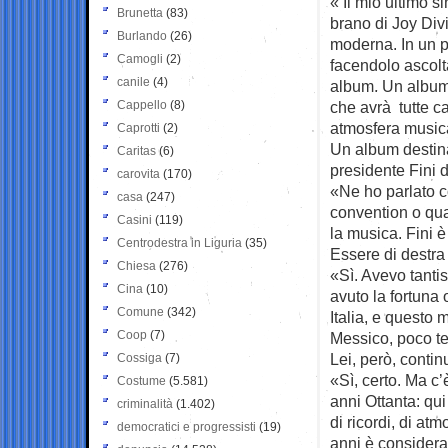
« Il mio ultimo s
Brunetta
(83)
brano di Joy Div
Burlando
(26)
moderna. In un p
Camogli
(2)
facendolo ascolt
canile
(4)
album. Un album 
Cappello
(8)
che avrà tutte ca
atmosfera musica
Caprotti
(2)
Un album destina
Caritas
(6)
presidente Fini d
carovita
(170)
«Ne ho parlato c
casa
(247)
convention o qua
Casini
(119)
la musica. Fini è
Centrodestra in Liguria
(35)
Essere di destra
Chiesa
(276)
«Sì. Avevo tantis
Cina
(10)
avuto la fortuna 
Comune
(342)
Italia, e questo 
Coop
(7)
Messico, poco te
Lei, però, conti
Cossiga
(7)
«Sì, certo. Ma c’
Costume
(5.581)
anni Ottanta: qui
criminalità
(1.402)
di ricordi, di at
democratici e progressisti
(19)
anni è consider