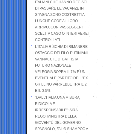
ITALIANI CHE HANNO DECISO
DI PASSARE LE VACANZE IN
SPAGNA SONO COSTRETTI A
LUNGHE CODE AL LORO
ARRIVO, CON PASSEGGERI
SCELTI A CASO O INTERI AEREI
CONTROLLATI
L’ITALIA RISCHIA DI RIMANERE
OSTAGGIO DEI FILO-PUTINIANI
VANNACCI E DI BATTISTA.
FUTURO NAZIONALE
VELEGGIA SOPRA IL 7% E UN
EVENTUALE PARTITO DELL’EX
GRILLINO VARREBBE TRA IL 2
E IL 3.5%
“DALL’ITALIA UNA MISURA
RIDICOLA E
IRRESPONSABILE”: SIRA
REGO, MINISTRA DELLA
GIOVENTÙ DEL GOVERNO
SPAGNOLO, FA LO SHAMPOO A