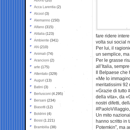
Aborto
(20)
Acca Larentia
(2)
Alcool
(3)
Alemanno
(150)
Alfano
(315)
Alitalia
(123)
fare ridere inter
Ambiente
(341)
volta sui social 
AN
(210)
Per lui, il ragio
un semplice, ma 
Animali
(74)
Per le grasse ris
Arancioni
(2)
all’Italia, sempre
arte
(175)
Il Belpaese che h
Attentato
(329)
«Me lo immagino 
Auguri
(13)
meritatissimi 92 
Batini
(3)
«Grazie di tutto 
Berlusconi
(4.295)
della vita», da «
Bersani
(234)
nostri difetti, d
Biasotti
(12)
#PaoloVillaggio, 
Boldrini
(4)
Un mito nazional
Bossi
(1.221)
hanno scritto in 
Potemkin”, ma anc
Brambilla
(38)