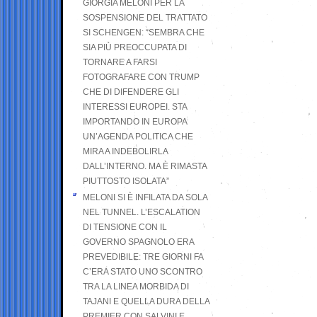
GIORGIA MELONI PER LA
SOSPENSIONE DEL TRATTATO
SI SCHENGEN: “SEMBRA CHE
SIA PIÙ PREOCCUPATA DI
TORNARE A FARSI
FOTOGRAFARE CON TRUMP
CHE DI DIFENDERE GLI
INTERESSI EUROPEI. STA
IMPORTANDO IN EUROPA
UN’AGENDA POLITICA CHE
MIRA A INDEBOLIRLA
DALL’INTERNO. MA È RIMASTA
PIUTTOSTO ISOLATA”
MELONI SI È INFILATA DA SOLA
NEL TUNNEL. L’ESCALATION
DI TENSIONE CON IL
GOVERNO SPAGNOLO ERA
PREVEDIBILE: TRE GIORNI FA
C’ERA STATO UNO SCONTRO
TRA LA LINEA MORBIDA DI
TAJANI E QUELLA DURA DELLA
PREMIER CON SALVINI E