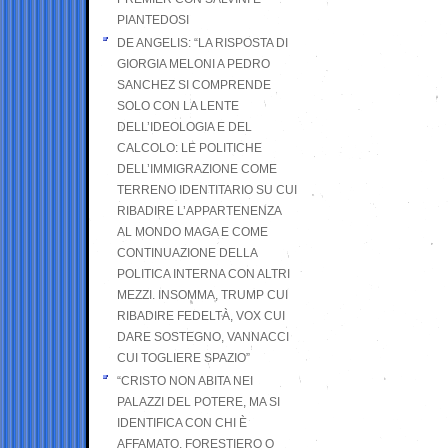
PIANTEDOSI
DE ANGELIS: “LA RISPOSTA DI
GIORGIA MELONI A PEDRO
SANCHEZ SI COMPRENDE
SOLO CON LA LENTE
DELL’IDEOLOGIA E DEL
CALCOLO: LE POLITICHE
DELL’IMMIGRAZIONE COME
TERRENO IDENTITARIO SU CUI
RIBADIRE L’APPARTENENZA
AL MONDO MAGA E COME
CONTINUAZIONE DELLA
POLITICA INTERNA CON ALTRI
MEZZI. INSOMMA, TRUMP CUI
RIBADIRE FEDELTÀ, VOX CUI
DARE SOSTEGNO, VANNACCI
CUI TOGLIERE SPAZIO”
“CRISTO NON ABITA NEI
PALAZZI DEL POTERE, MA SI
IDENTIFICA CON CHI È
AFFAMATO, FORESTIERO O