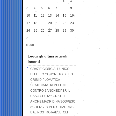
1
2
3
4
5
6
7
8
9
10
11
12
13
14
15
16
17
18
19
20
21
22
23
24
25
26
27
28
29
30
31
« Lug
Leggi gli ultimi articoli
inseriti
GRAZIE GIORGIA! L’UNICO
EFFETTO CONCRETO DELLA
CRISI DIPLOMATICA
SCATENATA DA MELONI
CONTRO SANCHEZ PER IL
CASO CEUTA? ORA CHE
ANCHE MADRID HA SOSPESO
SCHENGEN PER CHI ARRIVA
DAL NOSTRO PAESE, GLI