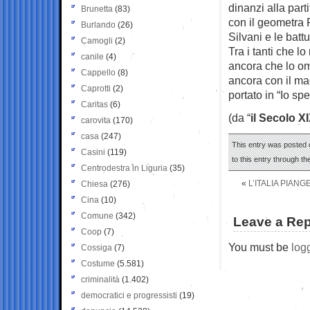
dinanzi alla parti
Brunetta
(83)
con il geometra F
Burlando
(26)
Silvani e le battu
Camogli
(2)
Tra i tanti che lo
canile
(4)
ancora che lo om
Cappello
(8)
ancora con il ma
Caprotti
(2)
portato in “Io s
Caritas
(6)
(da “
il Secolo X
carovita
(170)
casa
(247)
This entry was posted o
Casini
(119)
to this entry through t
Centrodestra in Liguria
(35)
«
L’ITALIA PIAN
Chiesa
(276)
Cina
(10)
Comune
(342)
Leave a Rep
Coop
(7)
You must be
log
Cossiga
(7)
Costume
(5.581)
criminalità
(1.402)
democratici e progressisti
(19)