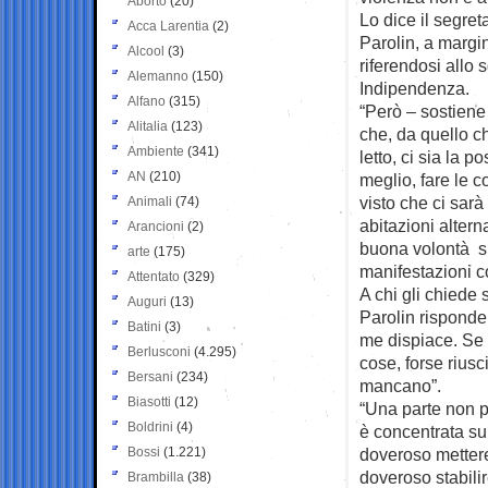
Aborto
(20)
Lo dice il segret
Acca Larentia
(2)
Parolin, a margi
Alcool
(3)
riferendosi allo
Alemanno
(150)
Indipendenza.
Alfano
(315)
“Però – sostiene
Alitalia
(123)
che, da quello c
Ambiente
(341)
letto, ci sia la p
AN
(210)
meglio, fare le 
visto che ci sar
Animali
(74)
abitazioni altern
Arancioni
(2)
buona volontà si
arte
(175)
manifestazioni c
Attentato
(329)
A chi gli chiede
Auguri
(13)
Parolin risponde
Batini
(3)
me dispiace. Se i
Berlusconi
(4.295)
cose, forse rius
Bersani
(234)
mancano”.
Biasotti
(12)
“Una parte non pi
Boldrini
(4)
è concentrata sul
Bossi
(1.221)
doveroso mettere
doveroso stabilir
Brambilla
(38)