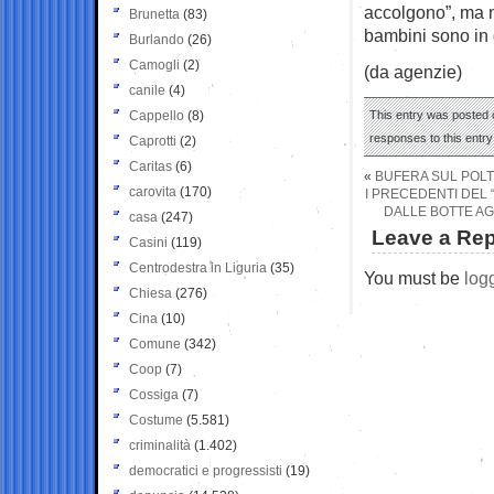
accolgono”, ma 
Brunetta
(83)
bambini sono in q
Burlando
(26)
Camogli
(2)
(da agenzie)
canile
(4)
Cappello
(8)
This entry was posted o
responses to this entr
Caprotti
(2)
Caritas
(6)
«
BUFERA SUL POLTR
carovita
(170)
I PRECEDENTI DEL “
DALLE BOTTE AGL
casa
(247)
Leave a Rep
Casini
(119)
Centrodestra in Liguria
(35)
You must be
log
Chiesa
(276)
Cina
(10)
Comune
(342)
Coop
(7)
Cossiga
(7)
Costume
(5.581)
criminalità
(1.402)
democratici e progressisti
(19)