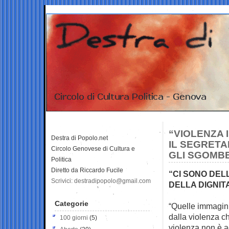
“VIOLENZA 
Destra di Popolo.net
IL SEGRETA
Circolo Genovese di Cultura e
GLI SGOMB
Politica
Diretto da Riccardo Fucile
“CI SONO DEL
Scrivici: destradipopolo@gmail.com
DELLA DIGNIT
Categorie
“Quelle immagini
dalla violenza c
100 giorni
(5)
violenza non è a