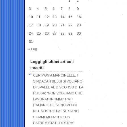
1
2
3
4
5
6
7
8
9
10
11
12
13
14
15
16
17
18
19
20
21
22
23
24
25
26
27
28
29
30
31
« Lug
Leggi gli ultimi articoli
inseriti
CERIMONIA MARCINELLE, I
SINDACATI BELGI SI VOLTANO
DI SPALLE AL DISCORSO DI LA
RUSSA: “NON VOGLIAMO CHE
LAVORATORI IMMIGRATI
ITALIANI CHE SONO MORTI
NEL NOSTRO PAESE SIANO
COMMEMORATI DA UN
ESTREMISTA DI DESTRA”