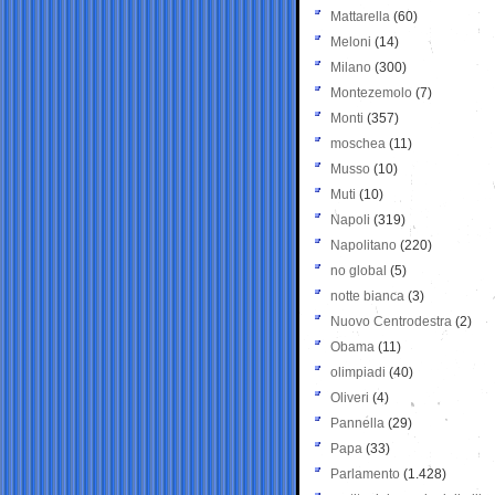
Mattarella
(60)
Meloni
(14)
Milano
(300)
Montezemolo
(7)
Monti
(357)
moschea
(11)
Musso
(10)
Muti
(10)
Napoli
(319)
Napolitano
(220)
no global
(5)
notte bianca
(3)
Nuovo Centrodestra
(2)
Obama
(11)
olimpiadi
(40)
Oliveri
(4)
Pannella
(29)
Papa
(33)
Parlamento
(1.428)