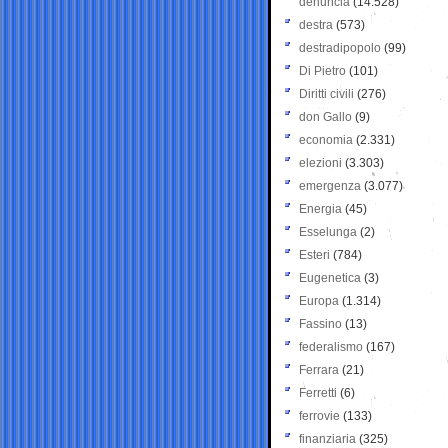
denuncia
(14.528)
destra
(573)
destradipopolo
(99)
Di Pietro
(101)
Diritti civili
(276)
don Gallo
(9)
economia
(2.331)
elezioni
(3.303)
emergenza
(3.077)
Energia
(45)
Esselunga
(2)
Esteri
(784)
Eugenetica
(3)
Europa
(1.314)
Fassino
(13)
federalismo
(167)
Ferrara
(21)
Ferretti
(6)
ferrovie
(133)
finanziaria
(325)