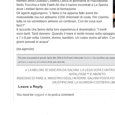
membri della Guardia Costiera Libica ai giornalisti di Piazzapulita
Nello Trocchia e Adib Fateh Ali che li hanno incontrati a La Spezia
dove i militari fanno dei corsi di formazione.
Gli agenti aggiungono: “L’Italia ci ha appena fatto avere tre
motovedette ma noi abbiamo 2200 chilometri di costa. Per coprirla
tutta ce ne vorrebbero almeno un centinaio. Con tre cosa vuoi
farci?”.
Il racconto che fanno della loro esperienza è drammatico: “I morti
sono tanti. Tanti davvero. Quando il mare è molto mosso sulla spiaggia 
a 7 o 8 per volta. Uomini, donne, bambini. Un corpo vicino all’altro. Corpi
giorni passati in acqua”.
(da agenzie)
This entry was posted on giovedì, Aprile 11th, 2019 at 21:28 and is filed under
denuncia
. You can follow any respon
can
leave a response
, or
trackback
from your own site.
«
LA MELONI SCARICATA DA SALVINI: LA LEGA VOTA CONTRO
NATALITAâ€™ E ABORTO
INDEGNO DI FARE IL MINISTRO DEGLI INTERNI: SALVINI POSTA F
GIUSTIFICARE LA GUARDIA COSTIERA LIB
Leave a Reply
You must be
logged in
to post a comment.