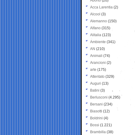
Aborto
(20)
Acca Larentia
(2)
Alcool
(3)
Alemanno
(150)
Alfano
(315)
Alitalia
(123)
Ambiente
(341)
AN
(210)
Animali
(74)
Arancioni
(2)
arte
(175)
Attentato
(329)
Auguri
(13)
Batini
(3)
Berlusconi
(4.295)
Bersani
(234)
Biasotti
(12)
Boldrini
(4)
Bossi
(1.221)
Brambilla
(38)