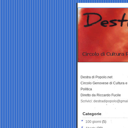
Destra di Popolo.net
Circolo Genovese di Cultura e
Politica
Diretto da Riccardo Fucile
Scrivici: destradipopolo@gma
Categorie
100 giorni
(5)