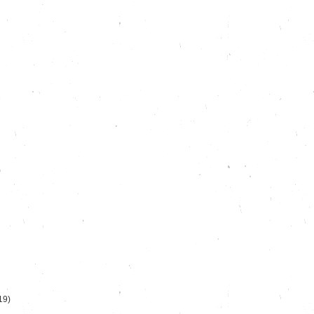
)
19)