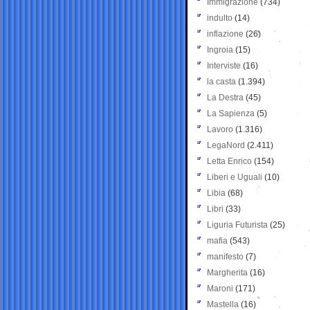
Immigrazione
(734)
indulto
(14)
inflazione
(26)
Ingroia
(15)
Interviste
(16)
la casta
(1.394)
La Destra
(45)
La Sapienza
(5)
Lavoro
(1.316)
LegaNord
(2.411)
Letta Enrico
(154)
Liberi e Uguali
(10)
Libia
(68)
Libri
(33)
Liguria Futurista
(25)
mafia
(543)
manifesto
(7)
Margherita
(16)
Maroni
(171)
Mastella
(16)