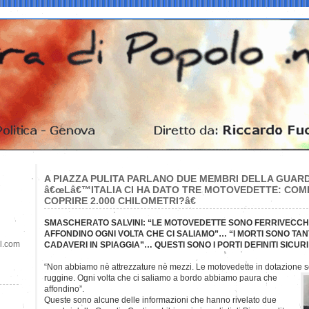
A PIAZZA PULITA PARLANO DUE MEMBRI DELLA GUARDI
â€œLâ€™ITALIA CI HA DATO TRE MOTOVEDETTE: COM
COPRIRE 2.000 CHILOMETRI?â€
SMASCHERATO SALVINI: “LE MOTOVEDETTE SONO FERRIVECCH
AFFONDINO OGNI VOLTA CHE CI SALIAMO”… “I MORTI SONO TAN
il.com
CADAVERI IN SPIAGGIA”… QUESTI SONO I PORTI DEFINITI SICURI 
“Non abbiamo nè attrezzature nè mezzi. Le motovedette in dotazione s
ruggine. Ogni volta che ci saliamo a bordo abbiamo paura che
affondino”.
Queste sono alcune delle informazioni che hanno rivelato due