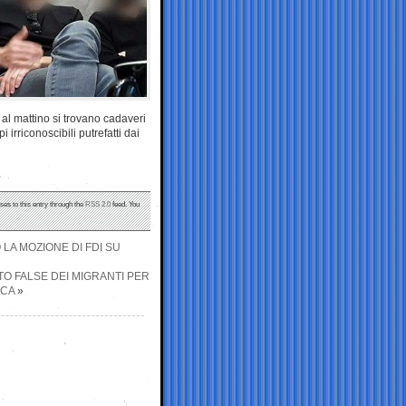
al mattino si trovano cadaveri
 irriconoscibili putrefatti dai
ses to this entry through the
RSS 2.0
feed. You
 LA MOZIONE DI FDI SU
OTO FALSE DEI MIGRANTI PER
ICA
»