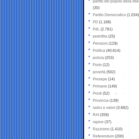
partito del popolo della libe
(30)
Partito Democratico
(1.034)
PD
(1.188)
PdL
(2.781)
pedofilia
(25)
Pensioni
(129)
Politica
(40.814)
polizia
(253)
Porto
(12)
povertà
(502)
Presepe
(14)
Primarie
(149)
Prodi
(52)
Provincia
(139)
radici e valori
(3.682)
RAI
(359)
rapine
(37)
Razzismo
(1.410)
Referendum
(200)