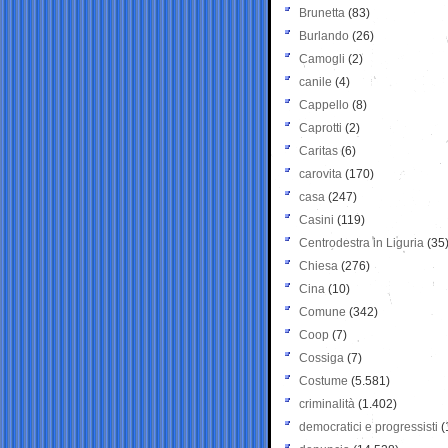
Brunetta
(83)
Burlando
(26)
Camogli
(2)
canile
(4)
Cappello
(8)
Caprotti
(2)
Caritas
(6)
carovita
(170)
casa
(247)
Casini
(119)
Centrodestra in Liguria
(35
Chiesa
(276)
Cina
(10)
Comune
(342)
Coop
(7)
Cossiga
(7)
Costume
(5.581)
criminalità
(1.402)
democratici e progressisti
(