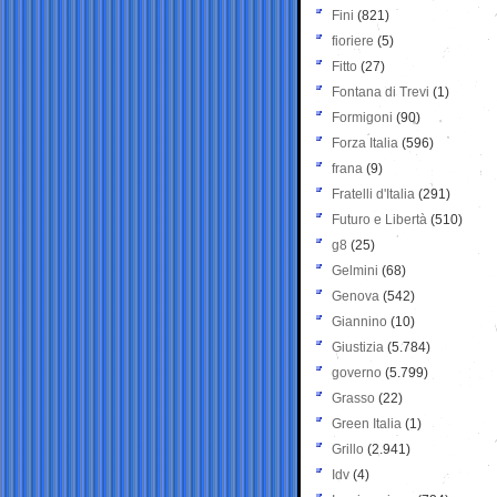
Fini
(821)
fioriere
(5)
Fitto
(27)
Fontana di Trevi
(1)
Formigoni
(90)
Forza Italia
(596)
frana
(9)
Fratelli d'Italia
(291)
Futuro e Libertà
(510)
g8
(25)
Gelmini
(68)
Genova
(542)
Giannino
(10)
Giustizia
(5.784)
governo
(5.799)
Grasso
(22)
Green Italia
(1)
Grillo
(2.941)
Idv
(4)