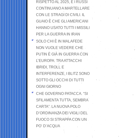
RISPETTO AL 2025, E I RUSSI
CONTINUANO A MARTELLARE
CON LE STRAGI DI CIVILI. IL
GUAIO È CHE GLI AMERICANI
HANNO USATO TUTTI I MISSILI
PER LA GUERRA IN IRAN
SOLO CHI È IN MALAFEDE
NON VUOLE VEDERE CHE
PUTIN È GIÀ IN GUERRA CON
L’EUROPA: TRA ATTACCHI
IBRIDI, TROLL E
INTERFERENZE, I BLITZ SONO
SOTTO GLI OCCHI DI TUTTI
OGNI GIORNO
CHE GOVERNO PATACCA. “SI
SFILAMENTA TUTTA, SEMBRA
CARTA”. LA NUOVA POLO
D’ORDINANZA DEI VIGILI DEL
FUOCO SI STRAPPA CON UN
PO’ D’ACQUA