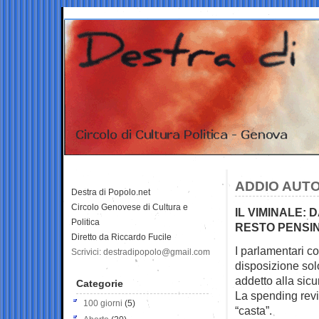
ADDIO AUTO
Destra di Popolo.net
Circolo Genovese di Cultura e
IL VIMINALE:
Politica
RESTO PENSI
Diretto da Riccardo Fucile
I parlamentari co
Scrivici: destradipopolo@gmail.com
disposizione sol
addetto alla sicu
Categorie
La spending revi
100 giorni
(5)
“casta”.