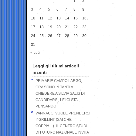
1
2
3
4
5
6
7
8
9
10
11
12
13
14
15
16
17
18
19
20
21
22
23
24
25
26
27
28
29
30
31
« Lug
Leggi gli ultimi articoli
inseriti
PRIMARIE CAMPO LARGO,
ORA SONO IN TANTI A
CHIEDERE A SILVIA SALIS DI
CANDIDARSI: LEI CI STA
PENSANDO
VANNACCI VUOLE PRENDERSI
I “GRILLINI” (SAI CHE
COPPIA…). IL CENTRO STUDI
DI FUTURO NAZIONALE INVITA