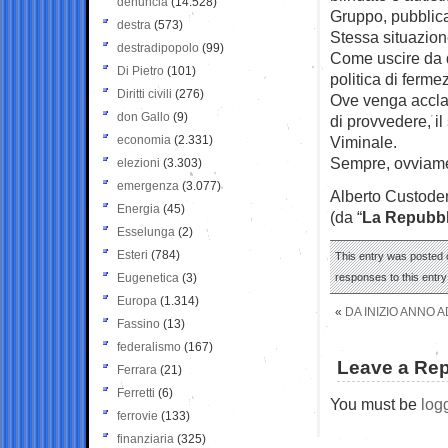
denuncia
(14.528)
Gruppo, pubblica
destra
(573)
Stessa situazione,
destradipopolo
(99)
Come uscire da q
Di Pietro
(101)
politica di ferme
Diritti civili
(276)
Ove venga acclar
don Gallo
(9)
di provvedere, il
economia
(2.331)
Viminale.
Sempre, ovviame
elezioni
(3.303)
emergenza
(3.077)
Alberto Custode
Energia
(45)
(da “
La Repubbl
Esselunga
(2)
Esteri
(784)
This entry was posted o
Eugenetica
(3)
responses to this entr
Europa
(1.314)
«
DA INIZIO ANNO 
Fassino
(13)
federalismo
(167)
Leave a Rep
Ferrara
(21)
Ferretti
(6)
You must be
log
ferrovie
(133)
finanziaria
(325)