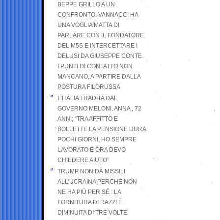
BEPPE GRILLO A UN
CONFRONTO. VANNACCI HA
UNA VOGLIA MATTA DI
PARLARE CON IL FONDATORE
DEL M5S E INTERCETTARE I
DELUSI DA GIUSEPPE CONTE.
I PUNTI DI CONTATTO NON
MANCANO, A PARTIRE DALLA
POSTURA FILORUSSA
L’ITALIA TRADITA DAL
GOVERNO MELONI. ANNA , 72
ANNI; “TRA AFFITTO E
BOLLETTE LA PENSIONE DURA
POCHI GIORNI, HO SEMPRE
LAVORATO E ORA DEVO
CHIEDERE AIUTO”
TRUMP NON DÀ MISSILI
ALL’UCRAINA PERCHÉ NON
NE HA PIÙ PER SÉ : LA
FORNITURA DI RAZZI È
DIMINUITA DI TRE VOLTE