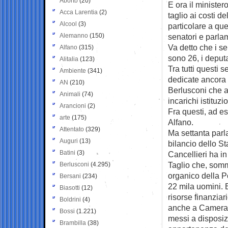
Aborto
(20)
E ora il minister
Acca Larentia
(2)
taglio ai costi del
Alcool
(3)
particolare a quel
Alemanno
(150)
senatori e parla
Va detto che i sen
Alfano
(315)
sono 26, i deputa
Alitalia
(123)
Tra tutti questi s
Ambiente
(341)
dedicate ancora 
AN
(210)
Berlusconi che a
Animali
(74)
incarichi istituz
Arancioni
(2)
Fra questi, ad es
arte
(175)
Alfano.
Attentato
(329)
Ma settanta parl
Auguri
(13)
bilancio dello Sta
Batini
(3)
Cancellieri ha i
Taglio che, somma
Berlusconi
(4.295)
organico della P
Bersani
(234)
22 mila uomini. 
Biasotti
(12)
risorse finanziar
Boldrini
(4)
anche a Camera 
Bossi
(1.221)
messi a disposiz
Brambilla
(38)