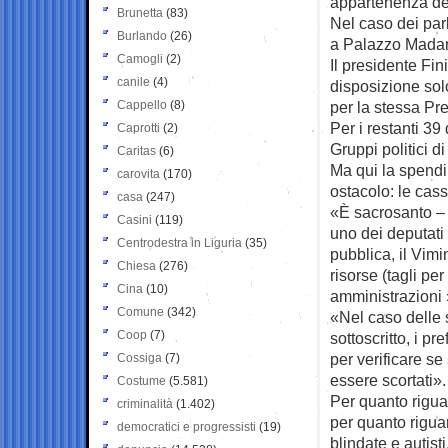
appartenenza del
Brunetta
(83)
Nel caso dei par
Burlando
(26)
a Palazzo Mada
Camogli
(2)
Il presidente Fin
canile
(4)
disposizione solo 
Cappello
(8)
per la stessa Pre
Per i restanti 39
Caprotti
(2)
Gruppi politici d
Caritas
(6)
Ma qui la spendi
carovita
(170)
ostacolo: le cass
casa
(247)
«È sacrosanto – 
Casini
(119)
uno dei deputati 
Centrodestra in Liguria
(35)
pubblica, il Vimi
Chiesa
(276)
risorse (tagli per
Cina
(10)
amministrazioni 
Comune
(342)
«Nel caso delle 
Coop
(7)
sottoscritto, i pre
per verificare se
Cossiga
(7)
essere scortati».
Costume
(5.581)
Per quanto riguar
criminalità
(1.402)
per quanto riguar
democratici e progressisti
(19)
blindate e autisti