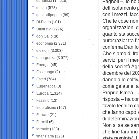
denuncia
(14.528)
Fagnoli –. Io ho 
dell’isolamento 
destra
(573)
con i mezzi, facci
destradipopolo
(99)
Che le cose non 
Di Pietro
(101)
organizzazioni d
Diritti civili
(276)
quanto sta succe
don Gallo
(9)
burocrazia: tra l
economia
(2.331)
conferma Danilo
elezioni
(3.303)
Che siamo di fron
emergenza
(3.077)
servizi per il me
Energia
(45)
della società Agr
Esselunga
(2)
dicembre del 202
danno alle colti
Esteri
(784)
come gelate e, ap
Eugenetica
(3)
Proprio Ismea – 
Europa
(1.314)
risposta – ha co
Fassino
(13)
tavolo tecnico c
federalismo
(167)
che fanno capo al
Ferrara
(21)
di determinazione
Ferretti
(6)
Non si sa se sar
ferrovie
(133)
che fine faranno
finanziaria
(325)
stata respinta). 