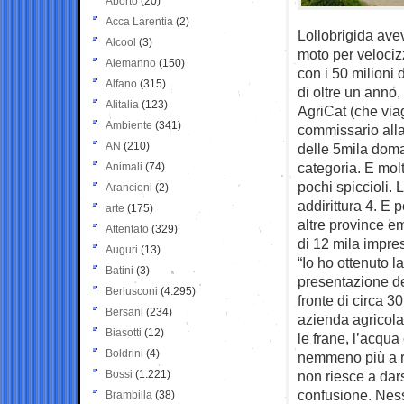
Aborto
(20)
Acca Larentia
(2)
Lollobrigida avev
Alcool
(3)
moto per velocizz
Alemanno
(150)
con i 50 milioni 
Alfano
(315)
di oltre un anno,
Alitalia
(123)
AgriCat (che viag
Ambiente
(341)
commissario alla
AN
(210)
delle 5mila dom
categoria. E mol
Animali
(74)
pochi spiccioli. 
Arancioni
(2)
addirittura 4. E
arte
(175)
altre province e
Attentato
(329)
di 12 mila impre
Auguri
(13)
“Io ho ottenuto 
Batini
(3)
presentazione d
Berlusconi
(4.295)
fronte di circa 3
Bersani
(234)
azienda agricola
Biasotti
(12)
le frane, l’acqu
Boldrini
(4)
nemmeno più a ra
Bossi
(1.221)
non riesce a dar
confusione. Ness
Brambilla
(38)