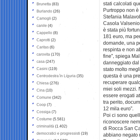
stati calcolati q
Brunetta
(83)
Purtroppo non è 
Burlando
(26)
Stefania Malavolt
Camogli
(2)
Casola Valsenio
canile
(4)
è stata più fort
Cappello
(8)
181 euro, ma per
Caprotti
(2)
domande, una per 
Caritas
(6)
respinta e non 
carovita
(170)
fine”, spiega Mal
casa
(247)
danneggiato dal 
stato molto megl
Casini
(119)
questa è una pre
Centrodestra in Liguria
(35)
recuperare qualco
Chiesa
(276)
miei soli mezzi
Cina
(10)
essere erogati a
Comune
(342)
tra perito, docu
Coop
(7)
12 mila euro”.
Cossiga
(7)
Poi ci sono quel
Costume
(5.581)
riconoscere nemm
criminalità
(1.402)
di Rocca San Cas
democratici e progressisti
(19)
abbiano negato n