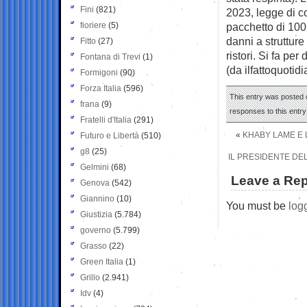
Fini
(821)
2023, legge di c
fioriere
(5)
pacchetto di 100 
danni a strutture
Fitto
(27)
ristori. Si fa per d
Fontana di Trevi
(1)
(da ilfattoquotidi
Formigoni
(90)
Forza Italia
(596)
This entry was posted o
frana
(9)
responses to this entr
Fratelli d'Italia
(291)
«
KHABY LAME E 
Futuro e Libertà
(510)
g8
(25)
IL PRESIDENTE DE
Gelmini
(68)
Leave a Rep
Genova
(542)
Giannino
(10)
You must be
log
Giustizia
(5.784)
governo
(5.799)
Grasso
(22)
Green Italia
(1)
Grillo
(2.941)
Idv
(4)