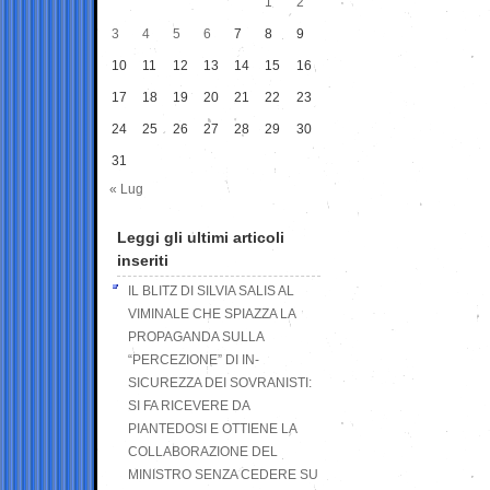
1
2
3
4
5
6
7
8
9
10
11
12
13
14
15
16
17
18
19
20
21
22
23
24
25
26
27
28
29
30
31
« Lug
Leggi gli ultimi articoli
inseriti
IL BLITZ DI SILVIA SALIS AL
VIMINALE CHE SPIAZZA LA
PROPAGANDA SULLA
“PERCEZIONE” DI IN-
SICUREZZA DEI SOVRANISTI:
SI FA RICEVERE DA
PIANTEDOSI E OTTIENE LA
COLLABORAZIONE DEL
MINISTRO SENZA CEDERE SU