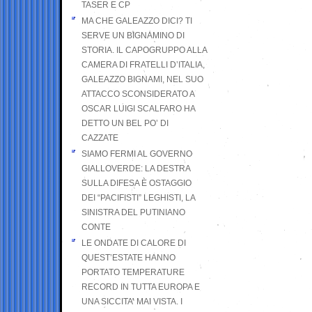
TASER E CP
MA CHE GALEAZZO DICI? TI
SERVE UN BIGNAMINO DI
STORIA. IL CAPOGRUPPO ALLA
CAMERA DI FRATELLI D’ITALIA,
GALEAZZO BIGNAMI, NEL SUO
ATTACCO SCONSIDERATO A
OSCAR LUIGI SCALFARO HA
DETTO UN BEL PO’ DI
CAZZATE
SIAMO FERMI AL GOVERNO
GIALLOVERDE: LA DESTRA
SULLA DIFESA È OSTAGGIO
DEI “PACIFISTI” LEGHISTI, LA
SINISTRA DEL PUTINIANO
CONTE
LE ONDATE DI CALORE DI
QUEST’ESTATE HANNO
PORTATO TEMPERATURE
RECORD IN TUTTA EUROPA E
UNA SICCITA’ MAI VISTA. I