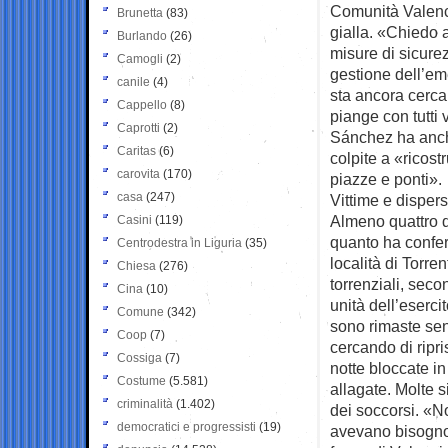
Comunità Valencia
Brunetta
(83)
gialla. «Chiedo ai
Burlando
(26)
misure di sicurez
Camogli
(2)
gestione dell’em
canile
(4)
sta ancora cerca
Cappello
(8)
piange con tutti 
Caprotti
(2)
Sánchez ha anche
Caritas
(6)
colpite a «ricostr
carovita
(170)
piazze e ponti».
casa
(247)
Vittime e dispers
Almeno quattro d
Casini
(119)
quanto ha conferm
Centrodestra in Liguria
(35)
località di Torre
Chiesa
(276)
torrenziali, seco
Cina
(10)
unità dell’eserc
Comune
(342)
sono rimaste sen
Coop
(7)
cercando di ripri
Cossiga
(7)
notte bloccate in
Costume
(5.581)
allagate. Molte si
criminalità
(1.402)
dei soccorsi. «No
democratici e progressisti
(19)
avevano bisogno»,