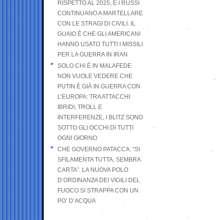
RISPETTO AL 2025, E I RUSSI
CONTINUANO A MARTELLARE
CON LE STRAGI DI CIVILI. IL
GUAIO È CHE GLI AMERICANI
HANNO USATO TUTTI I MISSILI
PER LA GUERRA IN IRAN
SOLO CHI È IN MALAFEDE
NON VUOLE VEDERE CHE
PUTIN È GIÀ IN GUERRA CON
L’EUROPA: TRA ATTACCHI
IBRIDI, TROLL E
INTERFERENZE, I BLITZ SONO
SOTTO GLI OCCHI DI TUTTI
OGNI GIORNO
CHE GOVERNO PATACCA. “SI
SFILAMENTA TUTTA, SEMBRA
CARTA”. LA NUOVA POLO
D’ORDINANZA DEI VIGILI DEL
FUOCO SI STRAPPA CON UN
PO’ D’ACQUA