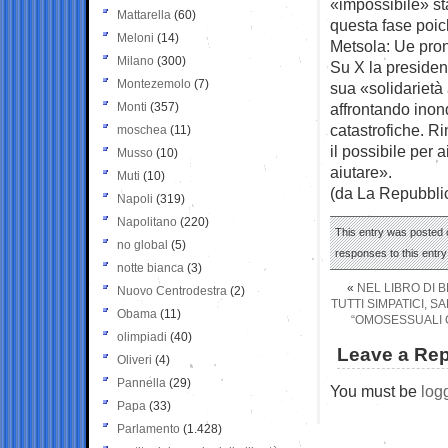
«impossibile» sta
Mattarella
(60)
questa fase poich
Meloni
(14)
Metsola: Ue pron
Milano
(300)
Su X la presiden
Montezemolo
(7)
sua «solidarietà
Monti
(357)
affrontando ino
catastrofiche. R
moschea
(11)
il possibile per 
Musso
(10)
aiutare».
Muti
(10)
(da La Repubbli
Napoli
(319)
Napolitano
(220)
This entry was posted o
no global
(5)
responses to this entr
notte bianca
(3)
«
NEL LIBRO DI B
Nuovo Centrodestra
(2)
TUTTI SIMPATICI, 
Obama
(11)
“OMOSESSUALI C
olimpiadi
(40)
Leave a Rep
Oliveri
(4)
Pannella
(29)
You must be
log
Papa
(33)
Parlamento
(1.428)