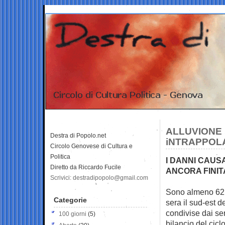
ALLUVIONE 
Destra di Popolo.net
iNTRAPPOLA
Circolo Genovese di Cultura e
Politica
I DANNI CAUS
Diretto da Riccardo Fucile
ANCORA FINIT
Scrivici: destradipopolo@gmail.com
Sono almeno 62 l
Categorie
sera il sud-est d
condivise dai se
100 giorni
(5)
bilancio del cic