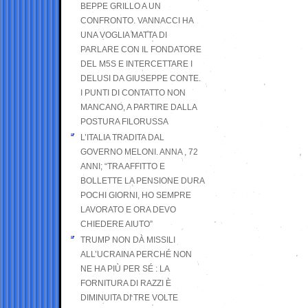
BEPPE GRILLO A UN
CONFRONTO. VANNACCI HA
UNA VOGLIA MATTA DI
PARLARE CON IL FONDATORE
DEL M5S E INTERCETTARE I
DELUSI DA GIUSEPPE CONTE.
I PUNTI DI CONTATTO NON
MANCANO, A PARTIRE DALLA
POSTURA FILORUSSA
L’ITALIA TRADITA DAL
GOVERNO MELONI. ANNA , 72
ANNI; “TRA AFFITTO E
BOLLETTE LA PENSIONE DURA
POCHI GIORNI, HO SEMPRE
LAVORATO E ORA DEVO
CHIEDERE AIUTO”
TRUMP NON DÀ MISSILI
ALL’UCRAINA PERCHÉ NON
NE HA PIÙ PER SÉ : LA
FORNITURA DI RAZZI È
DIMINUITA DI TRE VOLTE