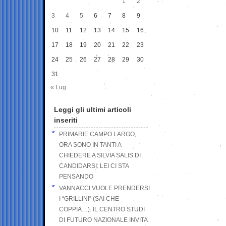
1
2
3
4
5
6
7
8
9
10
11
12
13
14
15
16
17
18
19
20
21
22
23
24
25
26
27
28
29
30
31
« Lug
Leggi gli ultimi articoli
inseriti
PRIMARIE CAMPO LARGO,
ORA SONO IN TANTI A
CHIEDERE A SILVIA SALIS DI
CANDIDARSI: LEI CI STA
PENSANDO
VANNACCI VUOLE PRENDERSI
I “GRILLINI” (SAI CHE
COPPIA…). IL CENTRO STUDI
DI FUTURO NAZIONALE INVITA