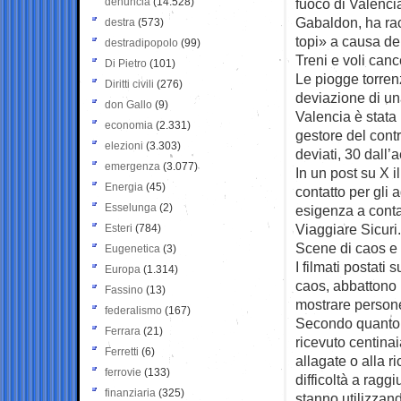
denuncia
(14.528)
fuoco di Valencia
Gabaldon, ha ra
destra
(573)
topi» a causa de
destradipopolo
(99)
Treni e voli cance
Di Pietro
(101)
Le piogge torrenz
Diritti civili
(276)
deviazione di una
don Gallo
(9)
Valencia è stata 
economia
(2.331)
gestore del contr
elezioni
(3.303)
deviati, 30 dall’
emergenza
(3.077)
In un post su X i
Energia
(45)
contatto per gli
Esselunga
(2)
esigenza a contat
Viaggiare Sicuri.
Esteri
(784)
Scene di caos e
Eugenetica
(3)
I filmati postati
Europa
(1.314)
caos, abbattono 
Fassino
(13)
mostrare persone
federalismo
(167)
Secondo quanto r
Ferrara
(21)
ricevuto centinai
Ferretti
(6)
allagate o alla 
ferrovie
(133)
difficoltà a ragg
finanziaria
(325)
stanno utilizzan