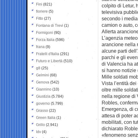
Fini
(821)
colpito di Letur,
fioriere
(5)
televisiva pubbl
secondo i media 
Fitto
(27)
camion o auto, co
Fontana di Trevi
(1)
Allerta arancion
Formigoni
(90)
L’agenzia meteor
Forza Italia
(596)
arancione nella r
frana
(9)
alcune parti dell
Fratelli d'Italia
(291)
parchi e gli even
Futuro e Libertà
(510)
di Valencia ha at
g8
(25)
si hanno notizie
Gelmini
(68)
Mille soldati mobi
Genova
(542)
Vista l’entità d
oltre mille solda
Giannino
(10)
nella regione di 
Giustizia
(5.784)
Robles, conferma
governo
(5.799)
Emergenza, di cui
Grasso
(22)
attesa di poter a
Green Italia
(1)
mobilitati, con t
Grillo
(2.941)
dichiarato Roble
Idv
(4)
«fenomeno senza 