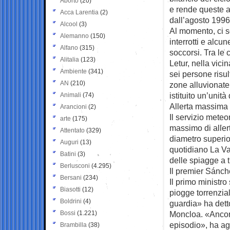
Aborto
(20)
e rende queste a
Acca Larentia
(2)
dall’agosto 1996
Alcool
(3)
Al momento, ci s
Alemanno
(150)
interrotti e alcun
Alfano
(315)
soccorsi. Tra le 
Alitalia
(123)
Letur, nella vici
Ambiente
(341)
sei persone risul
AN
(210)
zone alluvionate
istituito un’unità d
Animali
(74)
Allerta massima 
Arancioni
(2)
Il servizio meteo
arte
(175)
massimo di aller
Attentato
(329)
diametro superiore
Auguri
(13)
quotidiano La Va
Batini
(3)
delle spiagge a tu
Berlusconi
(4.295)
Il premier Sánch
Bersani
(234)
Il primo ministro
Biasotti
(12)
piogge torrenzial
Boldrini
(4)
guardia» ha dett
Bossi
(1.221)
Moncloa. «Ancor
episodio», ha ag
Brambilla
(38)