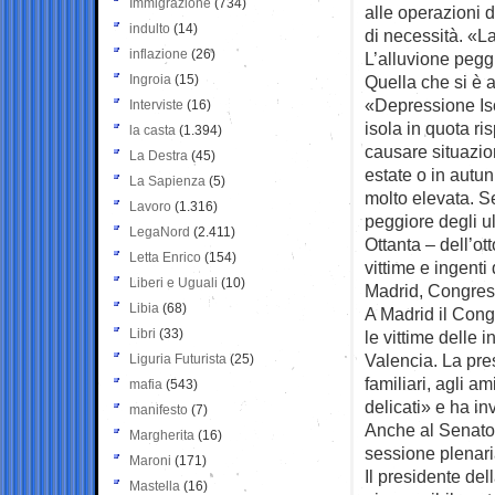
Immigrazione
(734)
alle operazioni 
indulto
(14)
di necessità. «L
inflazione
(26)
L’alluvione peggi
Ingroia
(15)
Quella che si è 
«Depressione Isol
Interviste
(16)
isola in quota ri
la casta
(1.394)
causare situazion
La Destra
(45)
estate o in autu
La Sapienza
(5)
molto elevata. S
Lavoro
(1.316)
peggiore degli u
LegaNord
(2.411)
Ottanta – dell’o
Letta Enrico
(154)
vittime e ingenti
Liberi e Uguali
(10)
Madrid, Congress
Libia
(68)
A Madrid il Cong
Libri
(33)
le vittime delle 
Valencia. La pre
Liguria Futurista
(25)
familiari, agli a
mafia
(543)
delicati» e ha in
manifesto
(7)
Anche al Senato 
Margherita
(16)
sessione plenaria
Maroni
(171)
Il presidente de
Mastella
(16)