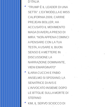
D’ITALIA
“TRUMP È IL LEADER DI UNA
SETTA”. L’EX MODELLA E MISS
CALIFORNIA 2009, CARRIE
PREJEAN BOLLER, HA
ACCUSATO IL MOVIMENTO
MAGA DI AVERLA PRESO DI
MIRA: “NON APPENA COMINCI
A PENSARE CON LA TUA
TESTA, A USARE IL BUON
SENSO E A METTERE IN
DISCUSSIONE LA
NARRAZIONE DOMINANTE,
VIENI EMARGINATO”
ILARIA CUCCHI E FABIO
ANSELMO SI SPOSANO; LA
SENATRICE DI AVS E
L’AVVOCATO INSIEME DOPO
LE BTTGLIE SULLA MORTE DI
STEFANO
KIM, IL SERVO SCIOCCO DI