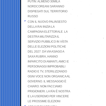
PUTIN: ALMENO 30MILA
NORDCOREANI SARANNO
DISPIEGATI SUL TERRITORIO
RUSSO
CON IL NUOVO PALINSESTO
DELLA RAI INIZIA LA
CAMPAGNA ELETTORALE. LA
DESTRA MILITARIZZA IL
SERVIZIO PUBBLICO IN VISTA
DELLE ELEZIONI POLITICHE
DEL 2027: DA VIA ASIAGO A
SAXA RUBRA, HANNO
INFARCITO DI AMANTI, AMICI E
PERSONAGGI IMPROBABILI
RADIO E TV, STERILIZZANDO
OGNI VOCE NON ORGANICA AL
GOVERNO. IL MESSAGGIO È
CHIARO: NON FACCIAMO
PRIGIONIERI. LA RAI È NOSTRA
E LA USEREMO PER VINCERE
LE PROSSIME ELEZIONI