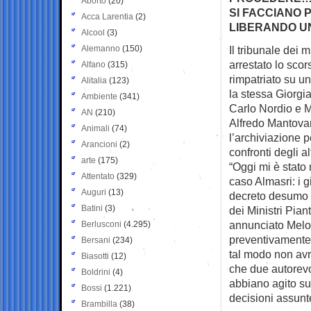
Aborto
(20)
SI FACCIANO 
Acca Larentia
(2)
LIBERANDO U
Alcool
(3)
Alemanno
(150)
Il tribunale dei 
arrestato lo
scors
Alfano
(315)
rimpatriato su un
Alitalia
(123)
la stessa Giorgi
Ambiente
(341)
Carlo Nordio e M
AN
(210)
Alfredo Mantovan
Animali
(74)
l’archiviazione 
Arancioni
(2)
confronti degli alt
arte
(175)
“Oggi mi è stato 
Attentato
(329)
caso Almasri: i g
Auguri
(13)
decreto desumo c
Batini
(3)
dei Ministri Pia
annunciato Melon
Berlusconi
(4.295)
preventivamente 
Bersani
(234)
tal modo non avr
Biasotti
(12)
che due autorevol
Boldrini
(4)
abbiano agito su
Bossi
(1.221)
decisioni assunt
Brambilla
(38)