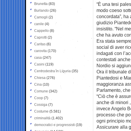
“È una tesi pale
Brunetta
(83)
modo coeso sotto 
Burlando
(26)
concordata”, ha 
Camogli
(2)
giudizio Pianted
canile
(4)
insistito. “Nel m
Cappello
(8)
che ha avuto come
Caprotti
(2)
Era stata sempre
Caritas
(6)
social di aver ri
carovita
(170)
indagati con l’ac
casa
(247)
contestati anche
Casini
(119)
Nordio si aggiung
Centrodestra in Liguria
(35)
Ora il tribunale 
Piantedosi e Man
Chiesa
(276)
maggioranza asso
Cina
(10)
Parlamento, che l
Comune
(342)
“Ciò che è assur
Coop
(7)
anche di minori ,
Cossiga
(7)
invece Angelo Bo
Costume
(5.581)
processo che potr
criminalità
(1.402)
ogni principio m
democratici e progressisti
(19)
Assicurare alla g