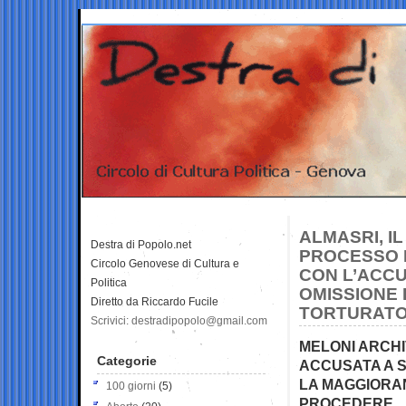
ALMASRI, IL
Destra di Popolo.net
PROCESSO 
Circolo Genovese di Cultura e
CON L’ACCU
Politica
OMISSIONE D
Diretto da Riccardo Fucile
TORTURATO
Scrivici: destradipopolo@gmail.com
MELONI ARCHI
Categorie
ACCUSATA A S
LA MAGGIORAN
100 giorni
(5)
PROCEDERE… L