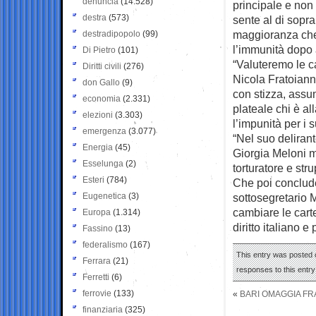
denuncia
(14.528)
principale e non 
destra
(573)
sente al di sopr
maggioranza che 
destradipopolo
(99)
l’immunità dopo a
Di Pietro
(101)
“Valuteremo le c
Diritti civili
(276)
Nicola Fratoianni
don Gallo
(9)
con stizza, assu
economia
(2.331)
plateale chi è al
elezioni
(3.303)
l’impunità per i s
emergenza
(3.077)
“Nel suo delirant
Energia
(45)
Giorgia Meloni m
Esselunga
(2)
torturatore e str
Esteri
(784)
Che poi conclud
Eugenetica
(3)
sottosegretario 
cambiare le carte
Europa
(1.314)
diritto italiano e
Fassino
(13)
federalismo
(167)
This entry was posted o
Ferrara
(21)
responses to this entr
Ferretti
(6)
ferrovie
(133)
«
BARI OMAGGIA FRA
finanziaria
(325)