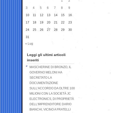
1
2
3
4
5
6
7
8
9
10
11
12
13
14
15
16
17
18
19
20
21
22
23
24
25
26
27
28
29
30
31
« Lug
Leggi gli ultimi articoli
inseriti
MASCHERINE DI BRONZO, IL
GOVERNO MELONI HA
SECRETATO LA
DOCUMENTAZIONE
SULL’ACCORDO DA OLTRE 100
MILIONI CON LA SOCIETÀ JC
ELECTRONICS, DI PROPRIETÀ
DELL’IMPRENDITORE DARIO
BIANCHI, VICINO A FRATELLI