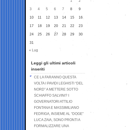
1
2
3
4
5
6
7
8
9
10
11
12
13
14
15
16
17
18
19
20
21
22
23
24
25
26
27
28
29
30
31
« Lug
Leggi gli ultimi articoli
inseriti
CE LA FARANNO QUESTA
VOLTA I PAVIDI LEGHISTI “DEL
NORD” A METTERE SOTTO
SCHIAFFO SALVINI? I
GOVERNATORI ATTILIO
FONTANA E MASSIMILIANO
FEDRIGA, INSIEME AL “DOGE”
LUCA ZAIA, SONO PRONTI A
FORMALIZZARE UNA