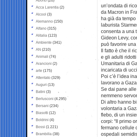
Aborto
(20)
un’ondata di ric
Acca Larentia
(2)
da Macron in Fra
Alcool
(3)
ha già da tempo 
Alemanno
(150)
laburista Starme
Alfano
(315)
consenta a una 
Alitalia
(123)
Gideon Levy, com
Ambiente
(341)
può favorire una
AN
(210)
Il fatto è che il
e gli adulti rido
Animali
(74)
Umanitaria di Gaz
Arancioni
(2)
incaricata di ucc
arte
(175)
Poi c’è l’idea i
Attentato
(329)
lavorano a Gaza
Auguri
(13)
Se dai pane alle
Batini
(3)
nemmeno servono 
Berlusconi
(4.295)
Di altro hanno b
Bersani
(234)
volontaria a Gaza
Biasotti
(12)
flebo, di un ins
Boldrini
(4)
corpi: “Il primo 
Bossi
(1.221)
fermano cellule d
ospedali semidist
Brambilla
(38)