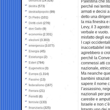
denuncia
(14.528)
Palestina che st
perché nei territ
destra
(573)
armati e decisi 
destradipopolo
(99)
detto una dirige
Di Pietro
(101)
la mia finestra 
Diritti civili
(276)
Levy, il 3 agost
don Gallo
(9)
verbale e vuoto. 
economia
(2.331)
misfatto degli eu
elezioni
(3.303)
I capi occidental
emergenza
(3.077)
inaccettabile! in
Energia
(45)
agirebbero o crol
Esselunga
(2)
perché la Conven
commessi atti con
Esteri
(784)
nazionale, etnico
Eugenetica
(3)
Ma neanche quest
Europa
(1.314)
bambini straziati
Fassino
(13)
sapere il nome c
federalismo
(167)
l’assassino, nego
Ferrara
(21)
nazionali per por
Ferretti
(6)
carestie e amputa
ferrovie
(133)
Israele e non c’è
finanziaria
(325)
Intanto uno dei m