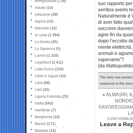
Immigrazione
(734)
suo rapporto per
indulto
(14)
sembra averlo let
inflazione
(26)
Naturalmente è W
Ingroia
(15)
di aver fatto qua
soccorre davvero
Interviste
(16)
agire fin da quan
la casta
(1.394)
dopo l’eccidio d
La Destra
(45)
niente elettricit
La Sapienza
(5)
animali e agiamo
Lavoro
(1.316)
sapevamo”?
LegaNord
(2.411)
(da ilfattoquotidi
Letta Enrico
(154)
Liberi e Uguali
(10)
This entry was posted o
Libia
(68)
responses to this entr
Libri
(33)
«
ALMASRI, I
Liguria Futurista
(25)
NORDIO
mafia
(543)
FAVOREGGIAME
manifesto
(7)
L
Margherita
(16)
CASO VISIBILI
Leave a Rep
Maroni
(171)
Mastella
(16)