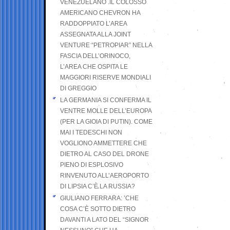
VENEZUELANO .IL COLOSSO
AMERICANO CHEVRON HA
RADDOPPIATO L’AREA
ASSEGNATA ALLA JOINT
VENTURE “PETROPIAR” NELLA
FASCIA DELL’ORINOCO,
L’AREA CHE OSPITA LE
MAGGIORI RISERVE MONDIALI
DI GREGGIO
LA GERMANIA SI CONFERMA IL
VENTRE MOLLE DELL’EUROPA
(PER LA GIOIA DI PUTIN). COME
MAI I TEDESCHI NON
VOGLIONO AMMETTERE CHE
DIETRO AL CASO DEL DRONE
PIENO DI ESPLOSIVO
RINVENUTO ALL’AEROPORTO
DI LIPSIA C’È LA RUSSIA?
GIULIANO FERRARA: ’CHE
COSA C’È SOTTO DIETRO
DAVANTI A LATO DEL “SIGNOR