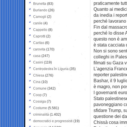
praticamente tutt
Brunetta
(83)
Quanto ai medici
Burlando
(26)
da inedia i repor
Camogli
(2)
perché lavorano e
canile
(4)
Fin dal massacro
Cappello
(8)
perché lo disse 
Caprotti
(2)
questo non è amm
Caritas
(6)
è stata cacciata
carovita
(170)
Non si sono sentit
casa
(247)
colleghi in Pale
filmati su Gaza v
Casini
(119)
L’agenzia France 
Centrodestra in Liguria
(35)
reporter palesti
Chiesa
(276)
Bashar, il 9 lugl
Cina
(10)
è magro, non pos
Comune
(342)
I governanti eur
Coop
(7)
Stato palestines
Cossiga
(7)
pavoneggiano co
Costume
(5.581)
sfidare Trump, s
criminalità
(1.402)
questione dei daz
democratici e progressisti
(19)
Chissà cosa imm