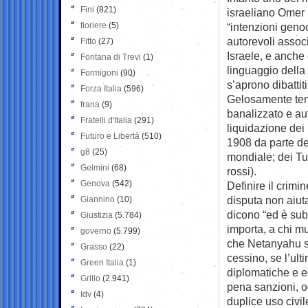
Fini
(821)
israeliano Omer 
fioriere
(5)
“intenzioni genoc
autorevoli associ
Fitto
(27)
Israele, e anche 
Fontana di Trevi
(1)
linguaggio della
Formigoni
(90)
s’aprono dibattit
Forza Italia
(596)
Gelosamente tenu
frana
(9)
banalizzato e au
Fratelli d'Italia
(291)
liquidazione dei
Futuro e Libertà
(510)
1908 da parte de
g8
(25)
mondiale; dei Tu
Gelmini
(68)
rossi).
Genova
(542)
Definire il crimi
disputa non aiut
Giannino
(10)
dicono “ed è subi
Giustizia
(5.784)
importa, a chi mu
governo
(5.799)
che Netanyahu si
Grasso
(22)
cessino, se l’ult
Green Italia
(1)
diplomatiche e e
Grillo
(2.941)
pena sanzioni, og
Idv
(4)
duplice uso civi