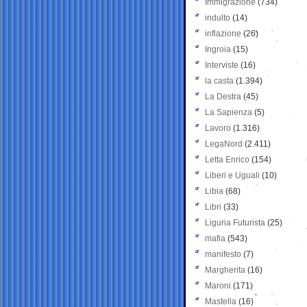
Immigrazione
(734)
indulto
(14)
inflazione
(26)
Ingroia
(15)
Interviste
(16)
la casta
(1.394)
La Destra
(45)
La Sapienza
(5)
Lavoro
(1.316)
LegaNord
(2.411)
Letta Enrico
(154)
Liberi e Uguali
(10)
Libia
(68)
Libri
(33)
Liguria Futurista
(25)
mafia
(543)
manifesto
(7)
Margherita
(16)
Maroni
(171)
Mastella
(16)