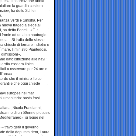
 questa imbarcazione abbia
tattare la guardia costiera
enzio», ha detto Schlein
a.
eanza Verdi e Sinistra. Per
a nuova tragedia siede al
i, ha detto Bonelli. «È
 fronte ad un altro naufragio
 nota – Si tratta dello stesso
a chiesto di tornare indietro e
in mare. Il ministro Piantedosi,
 dimissioni».
ano dato istruzione alle navi
uardia costiera libica.
tati a osservare per 24 ore e
ll’area».
cordo che il ministro libico
migranti e che oggi chiede
 navi europee nel mar
i umanitaria: basta frasi
taliana, Nicola Fratoianni,
mpleanno di un 50enne piuttosto
Mediterraneo», si legge nel
– travolgerà il governo
parte della deputata dem, Laura