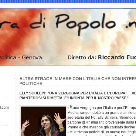
ALTRA STRAGE IN MARE CON L’ITALIA CHE NON INTERV
POLITICHE
ELLY SCHLEIN: “UNA VERGOGNA PER L’ITALIA E L’EUROPA”… V
PIANTEDOSI SI DIMETTA, E’ UN’ONTA PER IL NOSTRO PAESE”
il.com
«È una vergogna per l’Italia e per l’Euro
Mediterraneo ridotto a un grande cimitero 
segretaria del Pd, Elly Schlein, riferendos
barcone di 47 migranti proveniente dalla
Phone e che avrebbe già causato decine d
«Mi arrivano notizie di un nuovo naufragio