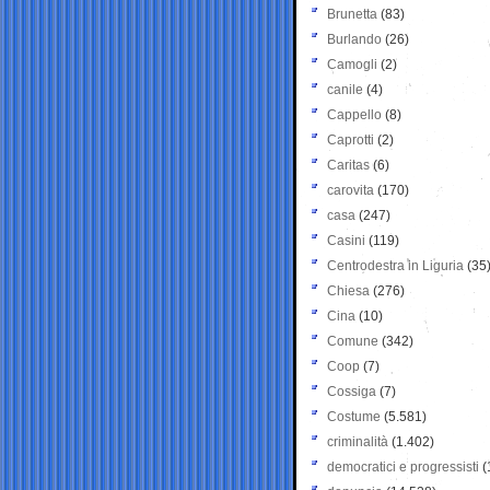
Brunetta
(83)
Burlando
(26)
Camogli
(2)
canile
(4)
Cappello
(8)
Caprotti
(2)
Caritas
(6)
carovita
(170)
casa
(247)
Casini
(119)
Centrodestra in Liguria
(35
Chiesa
(276)
Cina
(10)
Comune
(342)
Coop
(7)
Cossiga
(7)
Costume
(5.581)
criminalità
(1.402)
democratici e progressisti
(