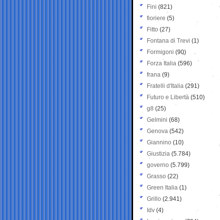
Fini
(821)
fioriere
(5)
Fitto
(27)
Fontana di Trevi
(1)
Formigoni
(90)
Forza Italia
(596)
frana
(9)
Fratelli d'Italia
(291)
Futuro e Libertà
(510)
g8
(25)
Gelmini
(68)
Genova
(542)
Giannino
(10)
Giustizia
(5.784)
governo
(5.799)
Grasso
(22)
Green Italia
(1)
Grillo
(2.941)
Idv
(4)