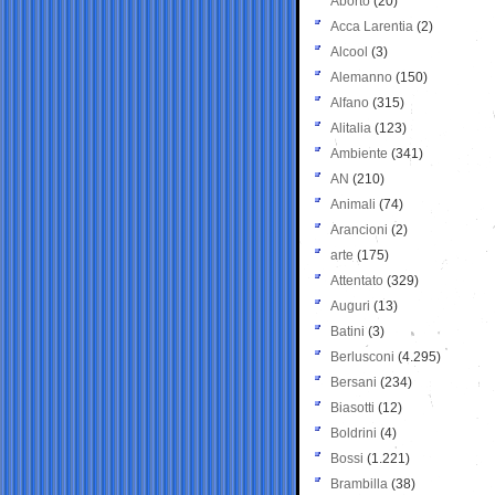
Aborto
(20)
Acca Larentia
(2)
Alcool
(3)
Alemanno
(150)
Alfano
(315)
Alitalia
(123)
Ambiente
(341)
AN
(210)
Animali
(74)
Arancioni
(2)
arte
(175)
Attentato
(329)
Auguri
(13)
Batini
(3)
Berlusconi
(4.295)
Bersani
(234)
Biasotti
(12)
Boldrini
(4)
Bossi
(1.221)
Brambilla
(38)