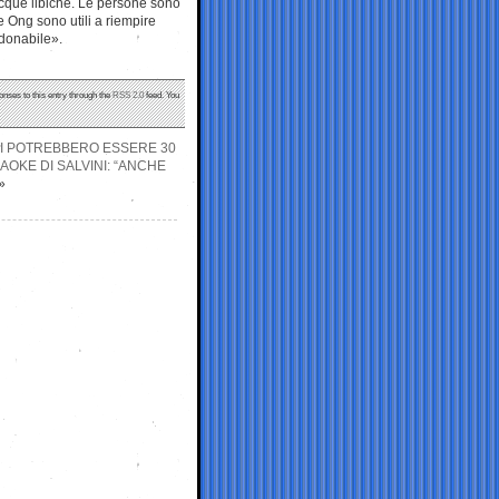
acque libiche. Le persone sono
Le Ong sono utili a riempire
rdonabile».
onses to this entry through the
RSS 2.0
feed. You
TI POTREBBERO ESSERE 30
AOKE DI SALVINI: “ANCHE
»