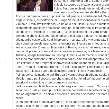
persone, a largo della Libia. Sembra che
chiesto soccorso ed è stato risposto di con
libica. Per questo chiedo un minuto di sil
rivolgendosi all’assemblea del Pd a Rom
Ancora più dura la presa di posizione del gruppo a sinistra del Pd, l’All
Angelo Bonelli, co-portavoce di Europa Verde, il responsabile di quest
Viminale. Il ministro Piantedosi «è un’onta per l’Italia» e deve dimetters
sconcertante quello che sta accadendo nel Mediterraneo: ci troviamo di
con decine di vittime e di annegati – ha scritto il leader dei Verdi in una
gommone che è stato segnalato ieri sera e al quale il governo italiano h
alla guardia costiera libica di intervenire, risultato: altre vite annegate 
che coordina queste operazioni, è un’onta per l’Italia e ne chiediamo le
Ieri sera, sabato 11 marzo, le autorità di Roma, ricevuto l’allarme, avev
mercantili presenti in zona di monitorare la situazione, in attesa della g
Tuttavia, spiega Mediterranea Saving Humans, «i mercantili si sono limi
nessuna mobilitazione è stata disposta dalle «navi militari operative ne
Ora il timore è che i migranti sopravvissuti siano ricondotti in Libia. «Ri
Emad Trabelsi – continua Bonelli – è colui che faceva il trafficante di 
intese con l’Italia a partire dagli incontri con il ministro Piantedosi».
Poi l’appello: «L’inazione dell’Europa è vergognosa chiediamo subito
Mediterraneo per i soccorsi perché siamo di fronte ad un’imponente cris
ipocrite di cordoglio e di circostanza», conclude.
Dello stesso tono la dichiarazione del segretario nazionale di Sinistra I
secondo il quale «hanno più sollecitudine per andare alle feste di co
che ad organizzare un efficace sistema di ricerca e soccorso nel Mare 
tweet.
«Una gigantesca onda di vergogna – conclude l’esponente rossoverde 
italiano e la Ue per i loro ritardi ed omissioni». Parole dure anche da 