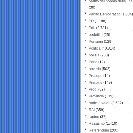
partito del popolo della libe
(30)
Partito Democratico
(1.034)
PD
(1.188)
PdL
(2.781)
pedofilia
(25)
Pensioni
(129)
Politica
(40.814)
polizia
(253)
Porto
(12)
povertà
(502)
Presepe
(14)
Primarie
(149)
Prodi
(52)
Provincia
(139)
radici e valori
(3.682)
RAI
(359)
rapine
(37)
Razzismo
(1.410)
Referendum
(200)