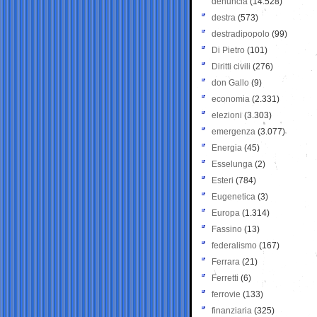
denuncia
(14.528)
destra
(573)
destradipopolo
(99)
Di Pietro
(101)
Diritti civili
(276)
don Gallo
(9)
economia
(2.331)
elezioni
(3.303)
emergenza
(3.077)
Energia
(45)
Esselunga
(2)
Esteri
(784)
Eugenetica
(3)
Europa
(1.314)
Fassino
(13)
federalismo
(167)
Ferrara
(21)
Ferretti
(6)
ferrovie
(133)
finanziaria
(325)