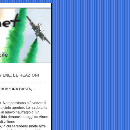
IENE, LE REAZIONI
ERDI: “ORA BASTA,
pa. Non possiamo più vedere il
a cielo aperto». Lo ha detto la
i al nuovo naufragio di un
 Libia denunciato oggi da Alarm
i vittime.
, in cui sarebbero morte altre