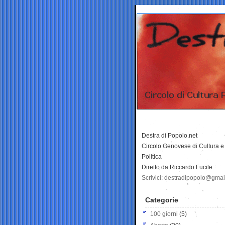
Destra di Popolo.net
Circolo Genovese di Cultura e
Politica
Diretto da Riccardo Fucile
Scrivici: destradipopolo@gma
Categorie
100 giorni
(5)