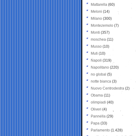
Mattarella
(60)
Meloni
(14)
Milano
(300)
Montezemolo
(7)
Monti
(357)
moschea
(11)
Musso
(10)
Muti
(10)
Napoli
(319)
Napolitano
(220)
no global
(5)
notte bianca
(3)
Nuovo Centrodestra
(2)
Obama
(11)
olimpiadi
(40)
Oliveri
(4)
Pannella
(29)
Papa
(33)
Parlamento
(1.428)