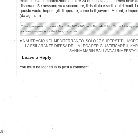
Boldrini: «Una imbarcazione da oltre 24 ore lasciata alla deriva nelle 
disperate. Se nessuno va a soccorrere, il risultato è scritto: altri morti. 
questo vuoto, impedirgli di operare, come fa il governo Meloni, è impe
(da agenzie)
This entry was posted on domenica, Marzo 12th, 2023 at 20:51 and is filed under
Politica
. You can follow any resp
can
leave a response
, or
trackback
from your own site.
«
NAUFRAGIO NEL MEDITERRANEO: SOLO 17 SUPERSTITI, I MOR
LA ESILARANTE DIFESA DELLA LEGA PER GIUSTIFICARE IL KAR
SANNA MARIN BALLAVA A UNA FESTA”
Leave a Reply
You must be
logged in
to post a comment.
)
19)