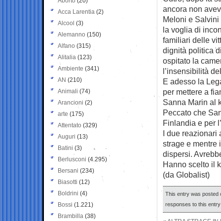
Aborto
(20)
ancora non aveva 
Acca Larentia
(2)
Meloni e Salvini
Alcool
(3)
la voglia di incon
Alemanno
(150)
familiari delle 
Alfano
(315)
dignità politica 
Alitalia
(123)
ospitato la came
Ambiente
(341)
l’insensibilità d
AN
(210)
E adesso la Lega
per mettere a fia
Animali
(74)
Sanna Marin al k
Arancioni
(2)
Peccato che Sann
arte
(175)
Finlandia e per 
Attentato
(329)
I due reazionari 
Auguri
(13)
strage e mentre i
Batini
(3)
dispersi. Avrebb
Berlusconi
(4.295)
Hanno scelto il 
Bersani
(234)
(da Globalist)
Biasotti
(12)
Boldrini
(4)
This entry was posted 
Bossi
(1.221)
responses to this entr
Brambilla
(38)