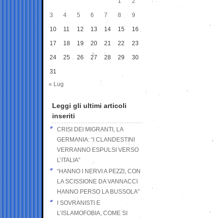
1
2
3
4
5
6
7
8
9
10
11
12
13
14
15
16
17
18
19
20
21
22
23
24
25
26
27
28
29
30
31
« Lug
Leggi gli ultimi articoli
inseriti
CRISI DEI MIGRANTI, LA
GERMANIA: “I CLANDESTINI
VERRANNO ESPULSI VERSO
L’ITALIA”
“HANNO I NERVI A PEZZI, CON
LA SCISSIONE DA VANNACCI
HANNO PERSO LA BUSSOLA”
I SOVRANISTI E
L’ISLAMOFOBIA, COME SI