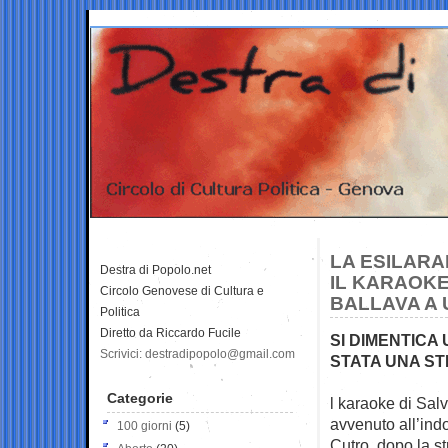
LA ESILARA
Destra di Popolo.net
IL KARAOKE
Circolo Genovese di Cultura e
BALLAVA A 
Politica
Diretto da Riccardo Fucile
SI DIMENTICA
Scrivici: destradipopolo@gmail.com
STATA UNA S
Categorie
l karaoke di Sal
avvenuto all’indo
100 giorni
(5)
Cutro, dopo la st