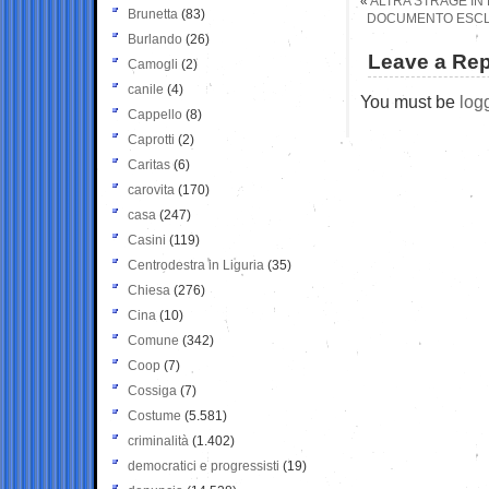
«
ALTRA STRAGE IN 
Brunetta
(83)
DOCUMENTO ESCLU
Burlando
(26)
Leave a Rep
Camogli
(2)
canile
(4)
You must be
log
Cappello
(8)
Caprotti
(2)
Caritas
(6)
carovita
(170)
casa
(247)
Casini
(119)
Centrodestra in Liguria
(35)
Chiesa
(276)
Cina
(10)
Comune
(342)
Coop
(7)
Cossiga
(7)
Costume
(5.581)
criminalità
(1.402)
democratici e progressisti
(19)