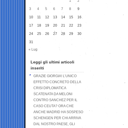
1
2
3
4
5
6
7
8
9
10
11
12
13
14
15
16
17
18
19
20
21
22
23
24
25
26
27
28
29
30
31
« Lug
Leggi gli ultimi articoli
inseriti
GRAZIE GIORGIA! L’UNICO
EFFETTO CONCRETO DELLA
CRISI DIPLOMATICA
SCATENATA DA MELONI
CONTRO SANCHEZ PER IL
CASO CEUTA? ORA CHE
ANCHE MADRID HA SOSPESO
SCHENGEN PER CHI ARRIVA
DAL NOSTRO PAESE, GLI