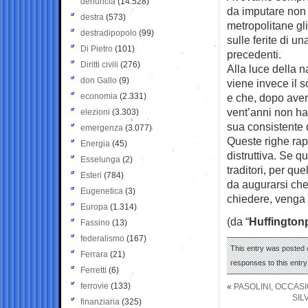
denuncia
(14.528)
da imputare non 
destra
(573)
metropolitane g
destradipopolo
(99)
sulle ferite di 
Di Pietro
(101)
precedenti.
Diritti civili
(276)
Alla luce della 
don Gallo
(9)
viene invece il 
economia
(2.331)
e che, dopo aver 
vent’anni non ha
elezioni
(3.303)
sua consistente q
emergenza
(3.077)
Queste righe rap
Energia
(45)
distruttiva. Se q
Esselunga
(2)
traditori, per qu
Esteri
(784)
da augurarsi che
Eugenetica
(3)
chiedere, venga a
Europa
(1.314)
(da “
Huffington
Fassino
(13)
federalismo
(167)
This entry was posted o
Ferrara
(21)
responses to this entr
Ferretti
(6)
ferrovie
(133)
«
PASOLINI, OCCAS
SIL
finanziaria
(325)