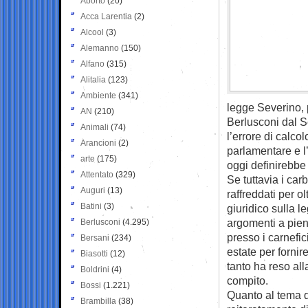
Aborto
(20)
Acca Larentia
(2)
Alcool
(3)
Alemanno
(150)
Alfano
(315)
Alitalia
(123)
Ambiente
(341)
legge Severino, 
AN
(210)
Berlusconi dal S
Animali
(74)
l’errore di calco
Arancioni
(2)
parlamentare e l’
arte
(175)
oggi definirebbe 
Attentato
(329)
Se tuttavia i car
Auguri
(13)
raffreddati per o
Batini
(3)
giuridico sulla l
argomenti a pien
Berlusconi
(4.295)
presso i carnefic
Bersani
(234)
estate per fornir
Biasotti
(12)
tanto ha reso alla
Boldrini
(4)
compito.
Bossi
(1.221)
Quanto al tema d
Brambilla
(38)