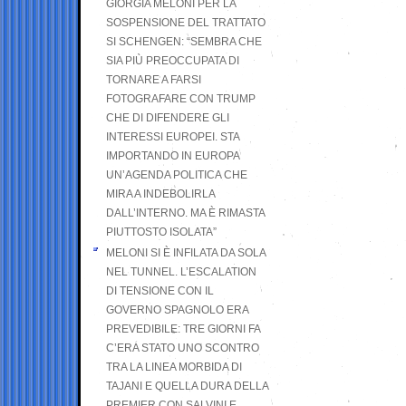
GIORGIA MELONI PER LA
SOSPENSIONE DEL TRATTATO
SI SCHENGEN: “SEMBRA CHE
SIA PIÙ PREOCCUPATA DI
TORNARE A FARSI
FOTOGRAFARE CON TRUMP
CHE DI DIFENDERE GLI
INTERESSI EUROPEI. STA
IMPORTANDO IN EUROPA
UN’AGENDA POLITICA CHE
MIRA A INDEBOLIRLA
DALL’INTERNO. MA È RIMASTA
PIUTTOSTO ISOLATA”
MELONI SI È INFILATA DA SOLA
NEL TUNNEL. L’ESCALATION
DI TENSIONE CON IL
GOVERNO SPAGNOLO ERA
PREVEDIBILE: TRE GIORNI FA
C’ERA STATO UNO SCONTRO
TRA LA LINEA MORBIDA DI
TAJANI E QUELLA DURA DELLA
PREMIER CON SALVINI E