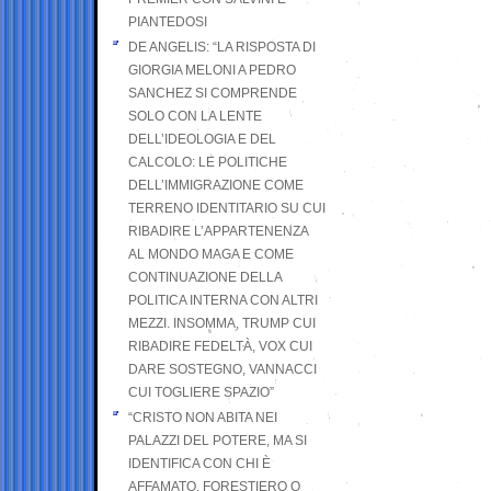
PIANTEDOSI
DE ANGELIS: “LA RISPOSTA DI
GIORGIA MELONI A PEDRO
SANCHEZ SI COMPRENDE
SOLO CON LA LENTE
DELL’IDEOLOGIA E DEL
CALCOLO: LE POLITICHE
DELL’IMMIGRAZIONE COME
TERRENO IDENTITARIO SU CUI
RIBADIRE L’APPARTENENZA
AL MONDO MAGA E COME
CONTINUAZIONE DELLA
POLITICA INTERNA CON ALTRI
MEZZI. INSOMMA, TRUMP CUI
RIBADIRE FEDELTÀ, VOX CUI
DARE SOSTEGNO, VANNACCI
CUI TOGLIERE SPAZIO”
“CRISTO NON ABITA NEI
PALAZZI DEL POTERE, MA SI
IDENTIFICA CON CHI È
AFFAMATO, FORESTIERO O