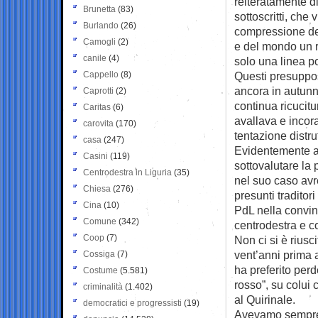
reiteratamente di
Brunetta
(83)
sottoscritti, che 
Burlando
(26)
compressione del
Camogli
(2)
e del mondo un 
canile
(4)
solo una linea p
Cappello
(8)
Questi presuppost
ancora in autunn
Caprotti
(2)
continua ricucitur
Caritas
(6)
avallava e incor
carovita
(170)
tentazione distru
casa
(247)
Evidentemente al
Casini
(119)
sottovalutare la
Centrodestra in Liguria
(35)
nel suo caso avr
Chiesa
(276)
presunti traditor
Cina
(10)
PdL nella convinz
Comune
(342)
centrodestra e c
Coop
(7)
Non ci si è riusc
vent’anni prima a
Cossiga
(7)
ha preferito per
Costume
(5.581)
rosso”, su colui
criminalità
(1.402)
al Quirinale.
democratici e progressisti
(19)
Avevamo sempre r