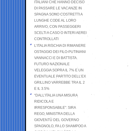
ITALIANI CHE HANNO DECISO
DI PASSARE LE VACANZE IN
SPAGNA SONO COSTRETTI A
LUNGHE CODE AL LORO
ARRIVO, CON PASSEGGERI
SCELTI A CASO O INTERI AEREI
CONTROLLATI
L’ITALIA RISCHIA DI RIMANERE
OSTAGGIO DEI FILO-PUTINIANI
VANNACCI E DI BATTISTA.
FUTURO NAZIONALE
VELEGGIA SOPRA IL 7% E UN
EVENTUALE PARTITO DELL’EX
GRILLINO VARREBBE TRA IL 2
E IL 3.5%
“DALL’ITALIA UNA MISURA
RIDICOLA E
IRRESPONSABILE”: SIRA
REGO, MINISTRA DELLA
GIOVENTÙ DEL GOVERNO
SPAGNOLO, FA LO SHAMPOO A