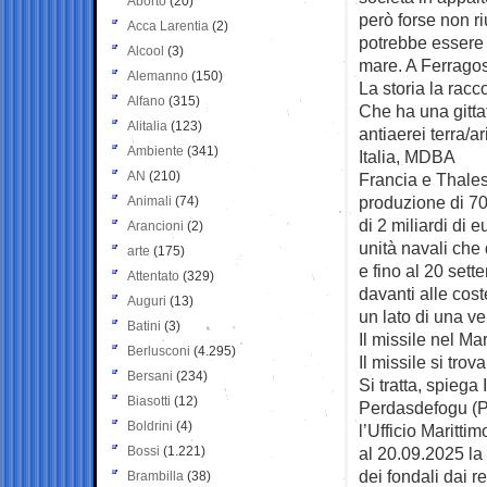
Aborto
(20)
però forse non riu
Acca Larentia
(2)
potrebbe essere c
Alcool
(3)
mare. A Ferragos
Alemanno
(150)
La storia la racc
Alfano
(315)
Che ha una gittat
Alitalia
(123)
antiaerei terra/
Ambiente
(341)
Italia, MDBA
AN
(210)
Francia e Thales
produzione di 70
Animali
(74)
di 2 miliardi di e
Arancioni
(2)
unità navali che 
arte
(175)
e fino al 20 set
Attentato
(329)
davanti alle cos
Auguri
(13)
un lato di una ve
Batini
(3)
Il missile nel M
Berlusconi
(4.295)
Il missile si tro
Bersani
(234)
Si tratta, spiega
Biasotti
(12)
Perdasdefogu (Pi
Boldrini
(4)
l’Ufficio Maritt
Bossi
(1.221)
al 20.09.2025 la 
dei fondali dai r
Brambilla
(38)