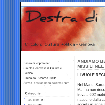
ANDIAMO BE
Destra di Popolo.net
MISSILI NE
Circolo Genovese di Cultura e
Politica
LI VUOLE RE
Diretto da Riccardo Fucile
Scrivici: destradipopolo@gmail.com
Nel Mar di Sardeg
Marina non
ries
Categorie
trova a 602 metri
nautiche dalla c
100 giorni
(5)
società in appal