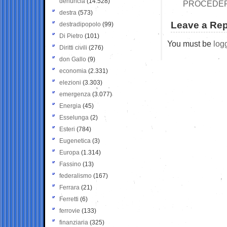
denuncia
(14.528)
PROCEDER
destra
(573)
Leave a Rep
destradipopolo
(99)
Di Pietro
(101)
You must be
log
Diritti civili
(276)
don Gallo
(9)
economia
(2.331)
elezioni
(3.303)
emergenza
(3.077)
Energia
(45)
Esselunga
(2)
Esteri
(784)
Eugenetica
(3)
Europa
(1.314)
Fassino
(13)
federalismo
(167)
Ferrara
(21)
Ferretti
(6)
ferrovie
(133)
finanziaria
(325)