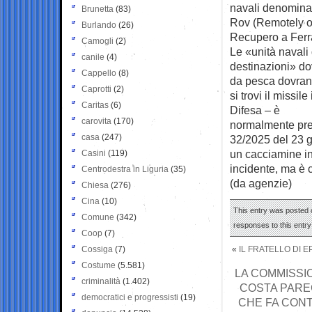
navali denominate
Brunetta
(83)
Rov (Remotely op
Burlando
(26)
Recupero a Ferr
Camogli
(2)
Le «unità navali 
canile
(4)
destinazioni» do
Cappello
(8)
da pesca dovranno
Caprotti
(2)
si trovi il missi
Caritas
(6)
Difesa – è
carovita
(170)
normalmente prev
casa
(247)
32/2025 del 23 g
un cacciamine in 
Casini
(119)
incidente, ma è c
Centrodestra in Liguria
(35)
(da agenzie)
Chiesa
(276)
Cina
(10)
This entry was posted o
Comune
(342)
responses to this entr
Coop
(7)
Cossiga
(7)
«
IL FRATELLO DI 
Costume
(5.581)
LA COMMISSIO
criminalità
(1.402)
COSTA PARE
democratici e progressisti
(19)
CHE FA CON