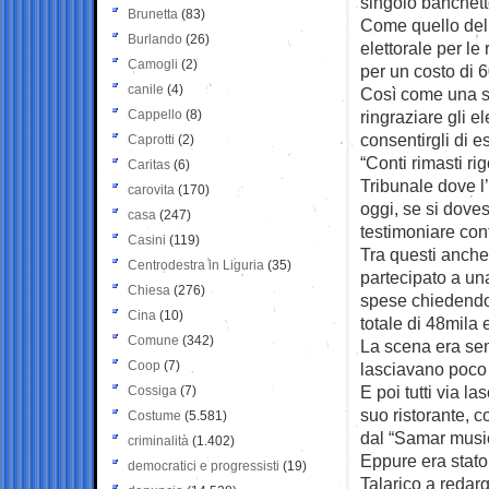
singolo banchett
Brunetta
(83)
Come quello del
Burlando
(26)
elettorale per le
Camogli
(2)
per un costo di 
canile
(4)
Così come una se
Cappello
(8)
ringraziare gli e
consentirgli di 
Caprotti
(2)
“Conti rimasti ri
Caritas
(6)
Tribunale dove l’
carovita
(170)
oggi, se si dove
casa
(247)
testimoniare cont
Casini
(119)
Tra questi anch
Centrodestra in Liguria
(35)
partecipato a u
Chiesa
(276)
spese chiedendo a
Cina
(10)
totale di 48mila 
Comune
(342)
La scena era sem
Coop
(7)
lasciavano poco s
E poi tutti via l
Cossiga
(7)
suo ristorante, co
Costume
(5.581)
dal “Samar music
criminalità
(1.402)
Eppure era stato
democratici e progressisti
(19)
Talarico a redargu