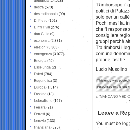
denuncia
(14.528)
“Rimborsopoli” g
destra
(573)
politici di Pala
destradipopolo
(99)
solo per un caffè
Di Pietro
(101)
Pochi mesi fa, in
Diritti civili
(276)
che “i responsa
don Gallo
(9)
consigliere regio
economia
(2.331)
gruppi perchè alt
Tra rimborsi ille
elezioni
(3.303)
comune denominato
emergenza
(3.077)
proprie tasche.
Energia
(45)
Esselunga
(2)
Lucio Musolino
Esteri
(784)
Eugenetica
(3)
This entry was posted 
responses to this entr
Europa
(1.314)
Fassino
(13)
«
“MANCANO MEDICI
federalismo
(167)
Ferrara
(21)
Leave a Rep
Ferretti
(6)
ferrovie
(133)
You must be
log
finanziaria
(325)