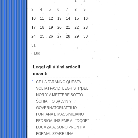
1
2
3
4
5
6
7
8
9
10
11
12
13
14
15
16
17
18
19
20
21
22
23
24
25
26
27
28
29
30
31
« Lug
Leggi gli ultimi articoli
inseriti
CE LA FARANNO QUESTA
VOLTA I PAVIDI LEGHISTI “DEL
NORD” A METTERE SOTTO
SCHIAFFO SALVINI? I
GOVERNATORI ATTILIO
FONTANA E MASSIMILIANO
FEDRIGA, INSIEME AL “DOGE”
LUCA ZAIA, SONO PRONTI A
FORMALIZZARE UNA