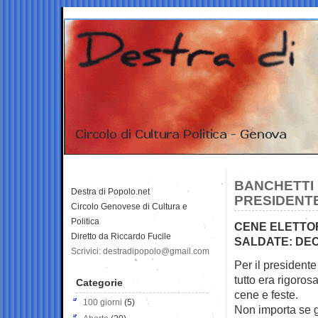
BANCHETTI E
Destra di Popolo.net
PRESIDENTE
Circolo Genovese di Cultura e
Politica
CENE ELETTOR
Diretto da Riccardo Fucile
SALDATE: DEC
Scrivici: destradipopolo@gmail.com
Per il president
tutto era
rigorosa
Categorie
cene e feste.
100 giorni
(5)
Non importa se gl