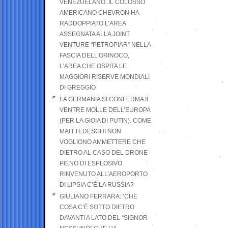
VENEZUELANO .IL COLOSSO
AMERICANO CHEVRON HA
RADDOPPIATO L’AREA
ASSEGNATA ALLA JOINT
VENTURE “PETROPIAR” NELLA
FASCIA DELL’ORINOCO,
L’AREA CHE OSPITA LE
MAGGIORI RISERVE MONDIALI
DI GREGGIO
LA GERMANIA SI CONFERMA IL
VENTRE MOLLE DELL’EUROPA
(PER LA GIOIA DI PUTIN). COME
MAI I TEDESCHI NON
VOGLIONO AMMETTERE CHE
DIETRO AL CASO DEL DRONE
PIENO DI ESPLOSIVO
RINVENUTO ALL’AEROPORTO
DI LIPSIA C’È LA RUSSIA?
GIULIANO FERRARA: ’CHE
COSA C’È SOTTO DIETRO
DAVANTI A LATO DEL “SIGNOR