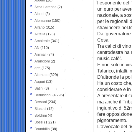
Aborto
(20)
l’esponente dell
Acca Larentia
(2)
un euro per avere
Alcool
(3)
nazionale, a sos
Alemanno
(150)
per le regionali 
stravincere nel t
Alfano
(315)
Dal governatore
Alitalia
(123)
Cesa.
Ambiente
(341)
Tra calici di vino 
AN
(210)
centrodestra ha 
Animali
(74)
music cafè”.
Arancioni
(2)
E non solo in vis
arte
(175)
Talarico, infatti
Attentato
(329)
D’altronde la poli
Auguri
(13)
Ha un costo che,
Batini
(3)
considerare e in
A presentare il c
Berlusconi
(4.295)
ma anche il Trib
Bersani
(234)
ingiuntivo di 52m
Biasotti
(12)
fare opposizione
Boldrini
(4)
pignoramento.
Bossi
(1.221)
L’avvocato del ri
Brambilla
(38)