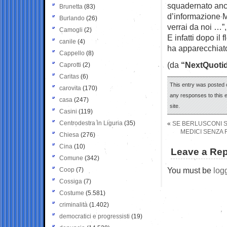
squadernato anch
Brunetta
(83)
d’informazione Me
Burlando
(26)
verrai da noi …”,
Camogli
(2)
E infatti dopo i
canile
(4)
ha apparecchiato 
Cappello
(8)
(da
“NextQuoti
Caprotti
(2)
Caritas
(6)
This entry was posted 
carovita
(170)
any responses to this 
casa
(247)
site.
Casini
(119)
Centrodestra in Liguria
(35)
«
SE BERLUSCONI SO
MEDICI SENZA 
Chiesa
(276)
Cina
(10)
Leave a Rep
Comune
(342)
You must be
log
Coop
(7)
Cossiga
(7)
Costume
(5.581)
criminalità
(1.402)
democratici e progressisti
(19)