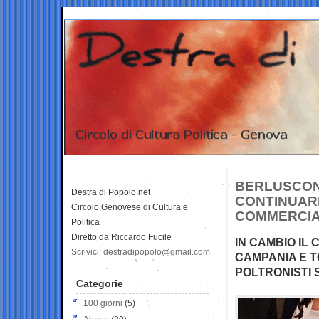
BERLUSCONI
Destra di Popolo.net
CONTINUARE
Circolo Genovese di Cultura e
COMMERCIA
Politica
Diretto da Riccardo Fucile
IN CAMBIO IL 
Scrivici: destradipopolo@gmail.com
CAMPANIA E 
POLTRONISTI 
Categorie
100 giorni
(5)