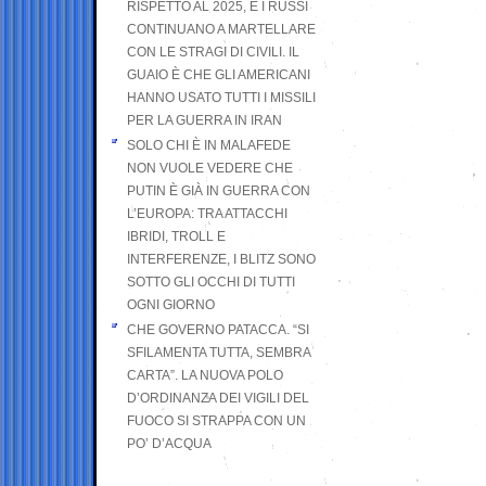
RISPETTO AL 2025, E I RUSSI
CONTINUANO A MARTELLARE
CON LE STRAGI DI CIVILI. IL
GUAIO È CHE GLI AMERICANI
HANNO USATO TUTTI I MISSILI
PER LA GUERRA IN IRAN
SOLO CHI È IN MALAFEDE
NON VUOLE VEDERE CHE
PUTIN È GIÀ IN GUERRA CON
L’EUROPA: TRA ATTACCHI
IBRIDI, TROLL E
INTERFERENZE, I BLITZ SONO
SOTTO GLI OCCHI DI TUTTI
OGNI GIORNO
CHE GOVERNO PATACCA. “SI
SFILAMENTA TUTTA, SEMBRA
CARTA”. LA NUOVA POLO
D’ORDINANZA DEI VIGILI DEL
FUOCO SI STRAPPA CON UN
PO’ D’ACQUA