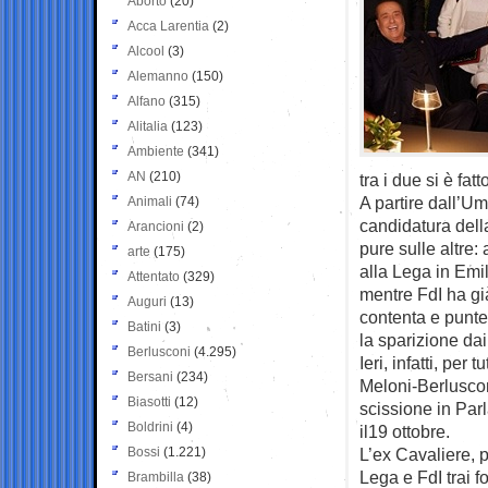
Aborto
(20)
Acca Larentia
(2)
Alcool
(3)
Alemanno
(150)
Alfano
(315)
Alitalia
(123)
Ambiente
(341)
AN
(210)
tra i due si è fat
A partire dall’Umb
Animali
(74)
candidatura dell
Arancioni
(2)
pure sulle altre
arte
(175)
alla Lega in Em
Attentato
(329)
mentre FdI ha gi
Auguri
(13)
contenta e punter
Batini
(3)
la sparizione dai
Berlusconi
(4.295)
Ieri, infatti, per
Bersani
(234)
Meloni-Berluscon
Biasotti
(12)
scissione in Par
Boldrini
(4)
il19 ottobre.
Bossi
(1.221)
L’ex Cavaliere, 
Lega e FdI trai fo
Brambilla
(38)