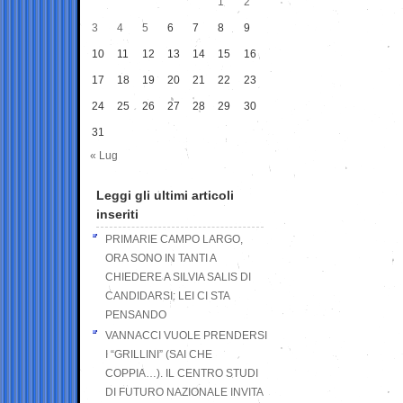
1
2
3
4
5
6
7
8
9
10
11
12
13
14
15
16
17
18
19
20
21
22
23
24
25
26
27
28
29
30
31
« Lug
Leggi gli ultimi articoli
inseriti
PRIMARIE CAMPO LARGO,
ORA SONO IN TANTI A
CHIEDERE A SILVIA SALIS DI
CANDIDARSI: LEI CI STA
PENSANDO
VANNACCI VUOLE PRENDERSI
I “GRILLINI” (SAI CHE
COPPIA…). IL CENTRO STUDI
DI FUTURO NAZIONALE INVITA