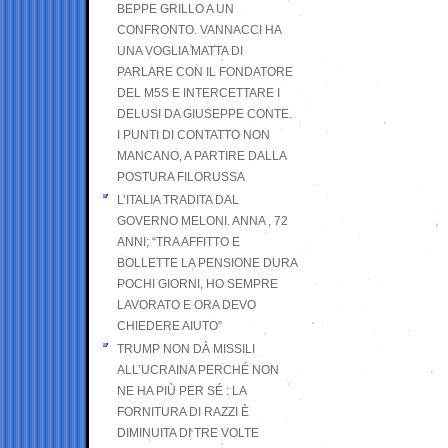
BEPPE GRILLO A UN
CONFRONTO. VANNACCI HA
UNA VOGLIA MATTA DI
PARLARE CON IL FONDATORE
DEL M5S E INTERCETTARE I
DELUSI DA GIUSEPPE CONTE.
I PUNTI DI CONTATTO NON
MANCANO, A PARTIRE DALLA
POSTURA FILORUSSA
L’ITALIA TRADITA DAL
GOVERNO MELONI. ANNA , 72
ANNI; “TRA AFFITTO E
BOLLETTE LA PENSIONE DURA
POCHI GIORNI, HO SEMPRE
LAVORATO E ORA DEVO
CHIEDERE AIUTO”
TRUMP NON DÀ MISSILI
ALL’UCRAINA PERCHÉ NON
NE HA PIÙ PER SÉ : LA
FORNITURA DI RAZZI È
DIMINUITA DI TRE VOLTE