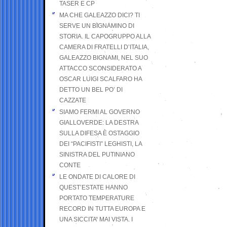
TASER E CP
MA CHE GALEAZZO DICI? TI
SERVE UN BIGNAMINO DI
STORIA. IL CAPOGRUPPO ALLA
CAMERA DI FRATELLI D’ITALIA,
GALEAZZO BIGNAMI, NEL SUO
ATTACCO SCONSIDERATO A
OSCAR LUIGI SCALFARO HA
DETTO UN BEL PO’ DI
CAZZATE
SIAMO FERMI AL GOVERNO
GIALLOVERDE: LA DESTRA
SULLA DIFESA È OSTAGGIO
DEI “PACIFISTI” LEGHISTI, LA
SINISTRA DEL PUTINIANO
CONTE
LE ONDATE DI CALORE DI
QUEST’ESTATE HANNO
PORTATO TEMPERATURE
RECORD IN TUTTA EUROPA E
UNA SICCITA’ MAI VISTA. I