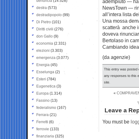
denuncia
(14.528)
adempiuto — ha d
NewsTown — rinu
destra
(573)
all’intera lista 
destradipopolo
(99)
Una mossa demag
Di Pietro
(101)
scatterà anche i
Diritti civili
(276)
doveva rinunciarv
don Gallo
(9)
Bertolaso in cam
economia
(2.331)
Cambiando idea h
elezioni
(3.303)
(da agenzie)
emergenza
(3.077)
Energia
(45)
This entry was posted 
Esselunga
(2)
any responses to this 
Esteri
(784)
site.
Eugenetica
(3)
«
COMPRAVEND
Europa
(1.314)
Fassino
(13)
federalismo
(167)
Leave a Rep
Ferrara
(21)
You must be
log
Ferretti
(6)
ferrovie
(133)
finanziaria
(325)