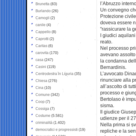
l’Abruzzo interno
Brunetta
(83)
Un convegno che 
Burlando
(26)
Protezione civile
Camogli
(2)
doveva essere ni
canile
(4)
“rassicurare la g
Cappello
(8)
I giudici aquilan
Caprotti
(2)
reato.
Caritas
(6)
Nel processo pri
carovita
(170)
avevano assolto 
casa
(247)
la condanna dell
Bernardinis.
Casini
(119)
L’avvocato Dinac
Centrodestra in Liguria
(35)
rinunciare alla p
Chiesa
(276)
all’ascolto di tu
Cina
(10)
processo e giunge
Comune
(342)
Bertolaso è imputa
Coop
(7)
sisma.
Cossiga
(7)
Il giudice Giuse
Costume
(5.581)
udienze per il 27
criminalità
(1.402)
Nella prima si s
democratici e progressisti
(19)
repliche e la se