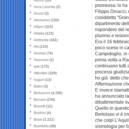
Aborto
(20)
promessa: lo ha 
Acca Larentia
(2)
Filippo Dinacci, 
Alcool
(3)
cosiddetto “Grand
Alemanno
(150)
dipartimento del
Alfano
(315)
rispondere del r
Alitalia
(123)
plurimo e lesioni
Ambiente
(341)
Era il 16 febbra
AN
(210)
poco sceso in ca
Campidoglio, in u
Animali
(74)
prima volta a Ra
Arancioni
(2)
continuano tutti 
arte
(175)
processi giudizia
Attentato
(329)
ho già detto che 
Auguri
(13)
Affermazione che
Batini
(3)
E invece stamatt
Berlusconi
(4.295)
ha annunciato la
Bersani
(234)
dibattimentale s
Biasotti
(12)
Quello in questio
Boldrini
(4)
Bertolaso vi è i
Bossi
(1.221)
che colpì L’Aquil
sismologia per f
Brambilla
(38)