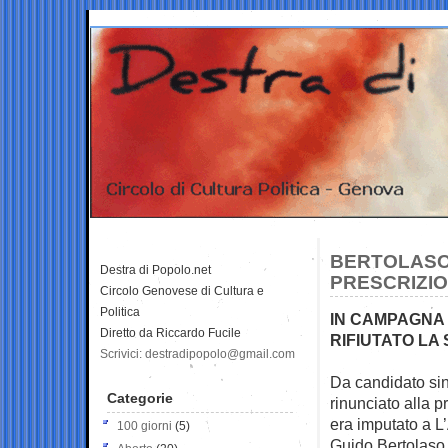
BERTOLASO-
Destra di Popolo.net
PRESCRIZIO
Circolo Genovese di Cultura e
Politica
IN CAMPAGNA
Diretto da Riccardo Fucile
RIFIUTATO LA
Scrivici: destradipopolo@gmail.com
Da candidato si
Categorie
rinunciato alla p
era imputato a L
100 giorni
(5)
Guido Bertolaso