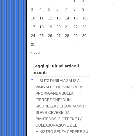
1
2
3
4
5
6
7
8
9
10
11
12
13
14
15
16
17
18
19
20
21
22
23
24
25
26
27
28
29
30
31
« Lug
Leggi gli ultimi articoli
inseriti
IL BLITZ DI SILVIA SALIS AL
VIMINALE CHE SPIAZZA LA
PROPAGANDA SULLA
“PERCEZIONE” DI IN-
SICUREZZA DEI SOVRANISTI:
SI FA RICEVERE DA
PIANTEDOSI E OTTIENE LA
COLLABORAZIONE DEL
MINISTRO SENZA CEDERE SU