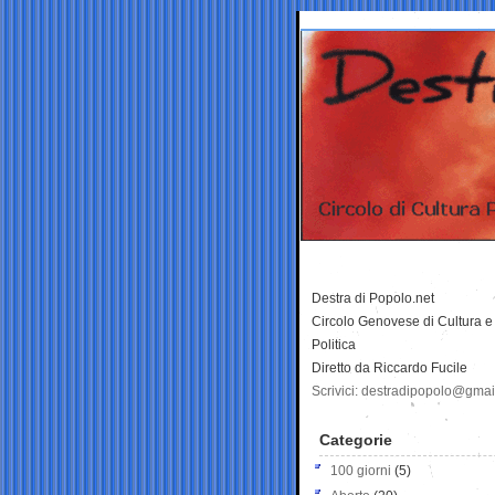
Destra di Popolo.net
Circolo Genovese di Cultura e
Politica
Diretto da Riccardo Fucile
Scrivici: destradipopolo@gma
Categorie
100 giorni
(5)