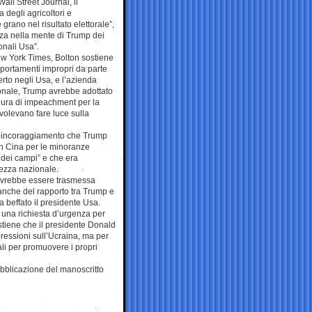
ll Street Journal, il
 degli agricoltori e
 grano nel risultato elettorale”,
nza nella mente di Trump dei
ionali Usa”.
New York Times, Bolton sostiene
omportamenti impropri da parte
rto negli Usa, e l’azienda
ionale, Trump avrebbe adottato
cedura di impeachment per la
volevano fare luce sulla
a l’incoraggiamento che Trump
in Cina per le minoranze
dei campi” e che era
rezza nazionale.
 dovrebbe essere trasmessa
anche del rapporto tra Trump e
a beffato il presidente Usa.
e una richiesta d’urgenza per
stiene che il presidente Donald
ressioni sull’Ucraina, ma per
ali per promuovere i propri
ubblicazione del manoscritto