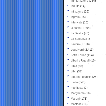
Immigrazione
(734)
indulto
(14)
inflazione
(26)
Ingroia
(15)
Interviste
(16)
la casta
(1.394)
La Destra
(45)
La Sapienza
(5)
Lavoro
(1.316)
LegaNord
(2.411)
Letta Enrico
(154)
Liberi e Uguali
(10)
Libia
(68)
Libri
(33)
Liguria Futurista
(25)
mafia
(543)
manifesto
(7)
Margherita
(16)
Maroni
(171)
Mastella
(16)