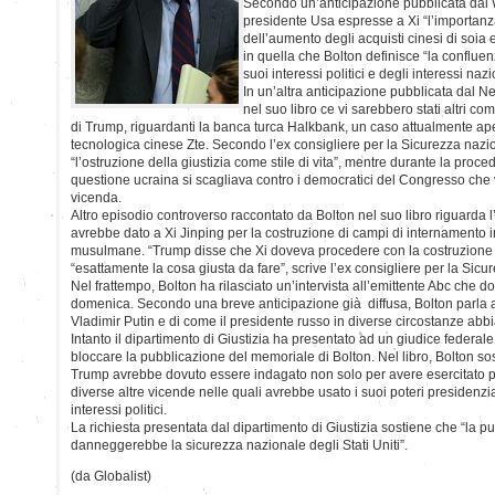
Secondo un’anticipazione pubblicata dal Wa
presidente Usa espresse a Xi “l’importanza
dell’aumento degli acquisti cinesi di soia e
in quella che Bolton definisce “la conflue
suoi interessi politici e degli interessi naz
In un’altra anticipazione pubblicata dal 
nel suo libro ce vi sarebbero stati altri c
di Trump, riguardanti la banca turca Halkbank, un caso attualmente ape
tecnologica cinese Zte. Secondo l’ex consigliere per la Sicurezza naz
“l’ostruzione della giustizia come stile di vita”, mentre durante la pro
questione ucraina si scagliava contro i democratici del Congresso che 
vicenda.
Altro episodio controverso raccontato da Bolton nel suo libro riguard
avrebbe dato a Xi Jinping per la costruzione di campi di internamento 
musulmane. “Trump disse che Xi doveva procedere con la costruzione 
“esattamente la cosa giusta da fare”, scrive l’ex consigliere per la Sicu
Nel frattempo, Bolton ha rilasciato un’intervista all’emittente Abc che
domenica. Secondo una breve anticipazione già diffusa, Bolton parla 
Vladimir Putin e di come il presidente russo in diverse circostanze abbi
Intanto il dipartimento di Giustizia ha presentato ad un giudice federal
bloccare la pubblicazione del memoriale di Bolton. Nel libro, Bolton so
Trump avrebbe dovuto essere indagato non solo per avere esercitato p
diverse altre vicende nelle quali avrebbe usato i suoi poteri presidenzi
interessi politici.
La richiesta presentata dal dipartimento di Giustizia sostiene che “la p
danneggerebbe la sicurezza nazionale degli Stati Uniti”.
(da Globalist)