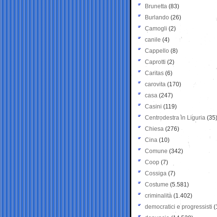
Brunetta
(83)
Burlando
(26)
Camogli
(2)
canile
(4)
Cappello
(8)
Caprotti
(2)
Caritas
(6)
carovita
(170)
casa
(247)
Casini
(119)
Centrodestra in Liguria
(35
Chiesa
(276)
Cina
(10)
Comune
(342)
Coop
(7)
Cossiga
(7)
Costume
(5.581)
criminalità
(1.402)
democratici e progressisti
(