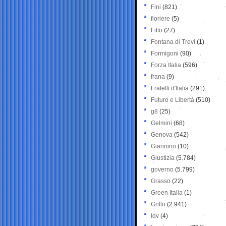
Fini
(821)
fioriere
(5)
Fitto
(27)
Fontana di Trevi
(1)
Formigoni
(90)
Forza Italia
(596)
frana
(9)
Fratelli d'Italia
(291)
Futuro e Libertà
(510)
g8
(25)
Gelmini
(68)
Genova
(542)
Giannino
(10)
Giustizia
(5.784)
governo
(5.799)
Grasso
(22)
Green Italia
(1)
Grillo
(2.941)
Idv
(4)