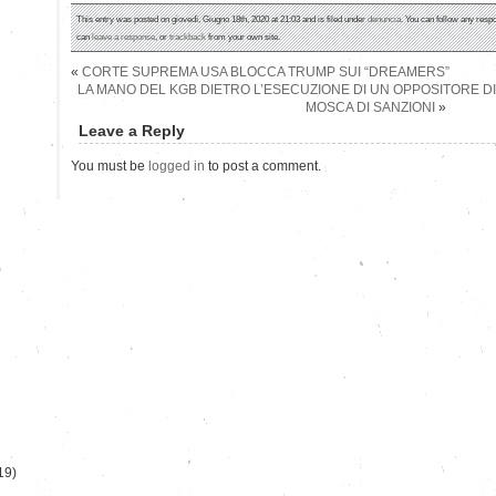
This entry was posted on giovedì, Giugno 18th, 2020 at 21:03 and is filed under
denuncia
. You can follow any respo
can
leave a response
, or
trackback
from your own site.
«
CORTE SUPREMA USA BLOCCA TRUMP SUI “DREAMERS”
LA MANO DEL KGB DIETRO L’ESECUZIONE DI UN OPPOSITORE DI
MOSCA DI SANZIONI
»
Leave a Reply
You must be
logged in
to post a comment.
)
19)