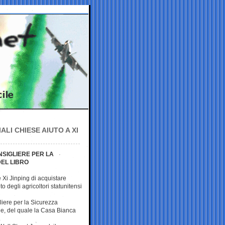
LI CHIESE AIUTO A XI
NSIGLIERE PER LA
DEL LIBRO
Xi Jinping di acquistare
to degli agricoltori statunitensi
gliere per la Sicurezza
ie, del quale la Casa Bianca
.