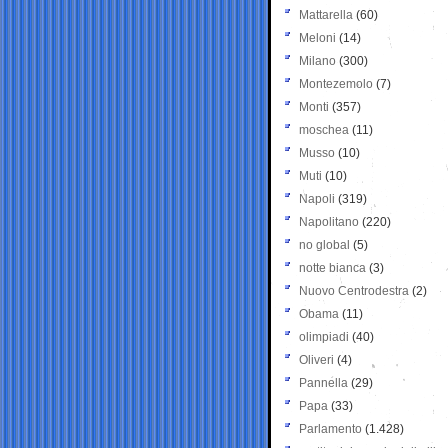
Mattarella
(60)
Meloni
(14)
Milano
(300)
Montezemolo
(7)
Monti
(357)
moschea
(11)
Musso
(10)
Muti
(10)
Napoli
(319)
Napolitano
(220)
no global
(5)
notte bianca
(3)
Nuovo Centrodestra
(2)
Obama
(11)
olimpiadi
(40)
Oliveri
(4)
Pannella
(29)
Papa
(33)
Parlamento
(1.428)