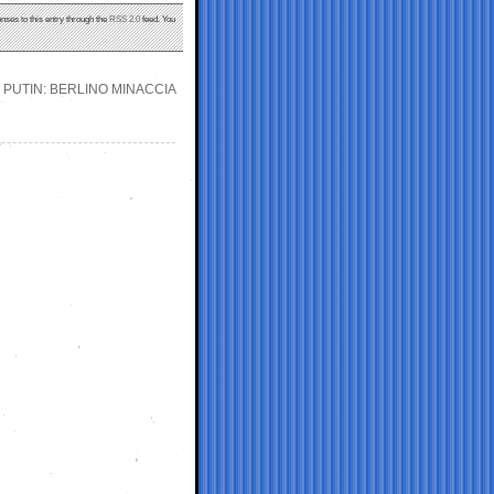
nses to this entry through the
RSS 2.0
feed. You
 PUTIN: BERLINO MINACCIA