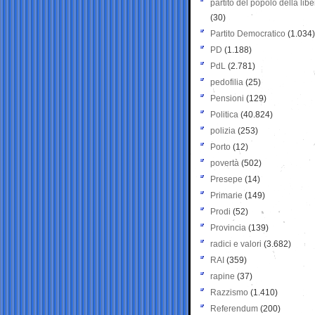
partito del popolo della libe
(30)
Partito Democratico
(1.034)
PD
(1.188)
PdL
(2.781)
pedofilia
(25)
Pensioni
(129)
Politica
(40.824)
polizia
(253)
Porto
(12)
povertà
(502)
Presepe
(14)
Primarie
(149)
Prodi
(52)
Provincia
(139)
radici e valori
(3.682)
RAI
(359)
rapine
(37)
Razzismo
(1.410)
Referendum
(200)