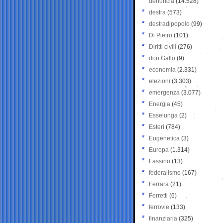
denuncia
(14.528)
destra
(573)
destradipopolo
(99)
Di Pietro
(101)
Diritti civili
(276)
don Gallo
(9)
economia
(2.331)
elezioni
(3.303)
emergenza
(3.077)
Energia
(45)
Esselunga
(2)
Esteri
(784)
Eugenetica
(3)
Europa
(1.314)
Fassino
(13)
federalismo
(167)
Ferrara
(21)
Ferretti
(6)
ferrovie
(133)
finanziaria
(325)