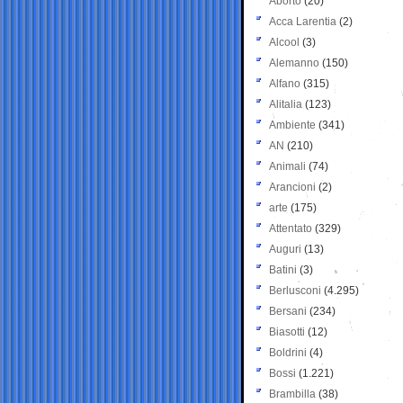
Aborto
(20)
Acca Larentia
(2)
Alcool
(3)
Alemanno
(150)
Alfano
(315)
Alitalia
(123)
Ambiente
(341)
AN
(210)
Animali
(74)
Arancioni
(2)
arte
(175)
Attentato
(329)
Auguri
(13)
Batini
(3)
Berlusconi
(4.295)
Bersani
(234)
Biasotti
(12)
Boldrini
(4)
Bossi
(1.221)
Brambilla
(38)