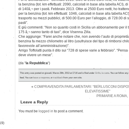
la benzina (tot. km effettuati: 2090, calcolati in base alla tabella ACI), 
di 140â‚¬ per i pasti. Febbraio 2013. Oltre ai 2500 Euro netti, ho tratt
per la benzina (tot. km effettuati: 1046, calcolati in base alla tabella ACI
trasporto su mezzi pubblici, di 500.00 Euro per l’alloggio, di 728.00 di 
pasti”.
E giù commenti: “Non so quanto costi in Sicilia un abbonamento per il 
175 â‚¬ sanno tanto di taxi”, dice Visenna Zilla.
Che aggiunge: “Farei anche notare che, non avendo l’auto di proprietà ,
benzina fa mezzo chilometro al litro (usufruisce del tipo di rimborsi ch
favorevole all’amministrazione)”.
Arrigo Toffolatti punta il dito sui “728 di spese varie a febbraio”. “Pensa
deve vivere un mese”.
(da “
la Repubblica
“)
)
This entry was posted on giovedì, Marzo 28th, 2013 at 17:16 and is filed under
Grillo
,
la casta
. You can follow any
feed. You can
leave a response
, or
trackback
from your own site.
«
COMPRAVENDITA PARLAMENTARI: “BERLUSCONI DISPOS
ELEVATISSIME”
PRIMARIE A ROMA,
Leave a Reply
You must be
logged in
to post a comment.
19)