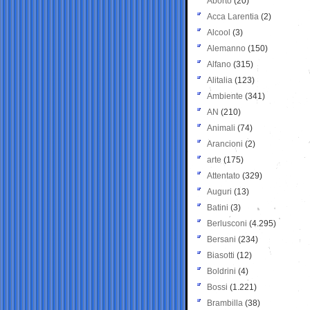
Aborto
(20)
Acca Larentia
(2)
Alcool
(3)
Alemanno
(150)
Alfano
(315)
Alitalia
(123)
Ambiente
(341)
AN
(210)
Animali
(74)
Arancioni
(2)
arte
(175)
Attentato
(329)
Auguri
(13)
Batini
(3)
Berlusconi
(4.295)
Bersani
(234)
Biasotti
(12)
Boldrini
(4)
Bossi
(1.221)
Brambilla
(38)