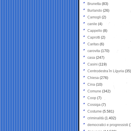
Brunetta
(83)
Burlando
(26)
Camogli
(2)
canile
(4)
Cappello
(8)
Caprotti
(2)
Caritas
(6)
carovita
(170)
casa
(247)
Casini
(119)
Centrodestra in Liguria
(35
Chiesa
(276)
Cina
(10)
Comune
(342)
Coop
(7)
Cossiga
(7)
Costume
(5.581)
criminalità
(1.402)
democratici e progressisti
(