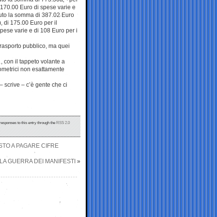
di 170.00 Euro di spese varie e
enuto la somma di 387.02 Euro
), di 175.00 Euro per il
spese varie e di 108 Euro per i
trasporto pubblico, ma quei
 con il tappeto volante a
ilometrici non esattamente
 – scrive – c’è gente che ci
 responses to this entry through the
RSS 2.0
TO A PAGARE CIFRE
 LA GUERRA DEI MANIFESTI
»