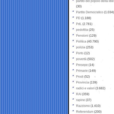
partito del popolo della libe
(30)
Partito Democratico
(1.034)
PD
(1.188)
PdL
(2.781)
pedofilia
(25)
Pensioni
(129)
Politica
(40.790)
polizia
(253)
Porto
(12)
povertà
(502)
Presepe
(14)
Primarie
(149)
Prodi
(52)
Provincia
(139)
radici e valori
(3.682)
RAI
(359)
rapine
(37)
Razzismo
(1.410)
Referendum
(200)