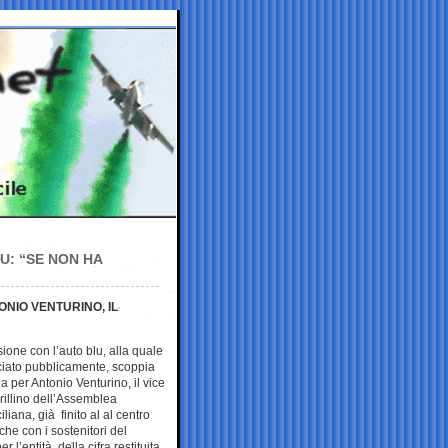
U: “SE NON HA
ONIO VENTURINO, IL
ione con l’auto blu, alla quale
ciato pubblicamente, scoppia
a per Antonio Venturino, il vice
rillino dell’Assemblea
iliana, già finito al al centro
che con i sostenitori del
 l’entità della cifra restituita