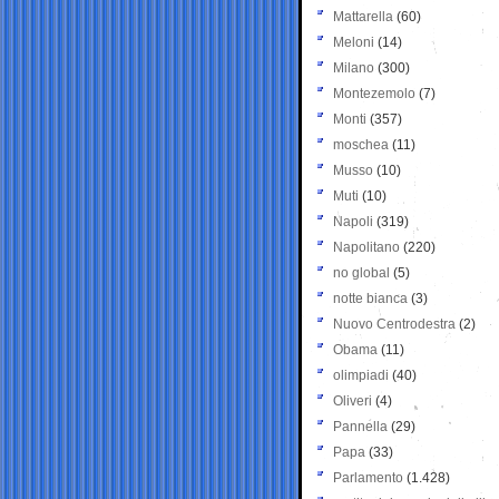
Mattarella
(60)
Meloni
(14)
Milano
(300)
Montezemolo
(7)
Monti
(357)
moschea
(11)
Musso
(10)
Muti
(10)
Napoli
(319)
Napolitano
(220)
no global
(5)
notte bianca
(3)
Nuovo Centrodestra
(2)
Obama
(11)
olimpiadi
(40)
Oliveri
(4)
Pannella
(29)
Papa
(33)
Parlamento
(1.428)