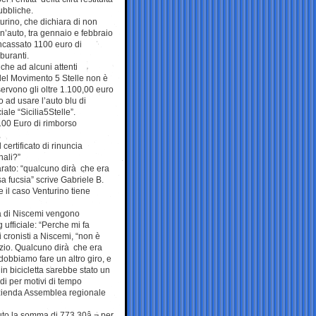
ubbliche.
rino, che dichiara di non
’auto, tra gennaio e febbraio
incassato 1100 euro di
buranti.
 che ad alcuni attenti
del Movimento 5 Stelle non è
servono gli oltre 1.100,00 euro
 ad usare l’auto blu di
ale “Sicilia5Stelle”.
00 Euro di rimborso
certificato di rinuncia
nali?”
iarato: “qualcuno dirà che era
sa fucsia” scrive Gabriele B.
 il caso Venturino tiene
rta di Niscemi vengono
ufficiale: “Perche mi fa
cronisti a Niscemi, “non è
izio. Qualcuno dirà che era
obbiamo fare un altro giro, e
in bicicletta sarebbe stato un
ndi per motivi di tempo
azienda Assemblea regionale
enuto la somma di 773.30â‚¬ per