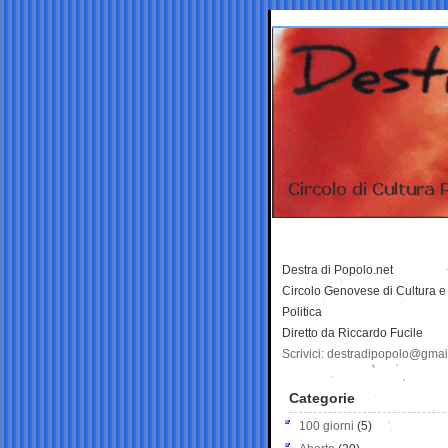
Destra di Popolo.net
Circolo Genovese di Cultura e
Politica
Diretto da Riccardo Fucile
Scrivici: destradipopolo@gma
Categorie
100 giorni
(5)