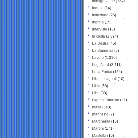
Immigrazione
(734)
indulto
(14)
inflazione
(26)
Ingroia
(15)
Interviste
(16)
la casta
(1.394)
La Destra
(45)
La Sapienza
(5)
Lavoro
(1.316)
LegaNord
(2.411)
Letta Enrico
(154)
Liberi e Uguali
(10)
Libia
(68)
Libri
(33)
Liguria Futurista
(25)
mafia
(543)
manifesto
(7)
Margherita
(16)
Maroni
(171)
Mastella
(16)