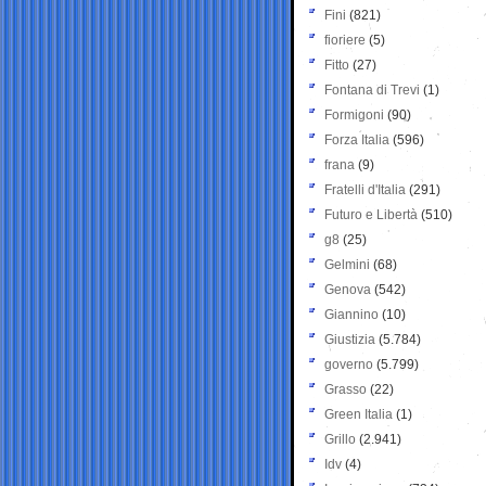
Fini
(821)
fioriere
(5)
Fitto
(27)
Fontana di Trevi
(1)
Formigoni
(90)
Forza Italia
(596)
frana
(9)
Fratelli d'Italia
(291)
Futuro e Libertà
(510)
g8
(25)
Gelmini
(68)
Genova
(542)
Giannino
(10)
Giustizia
(5.784)
governo
(5.799)
Grasso
(22)
Green Italia
(1)
Grillo
(2.941)
Idv
(4)