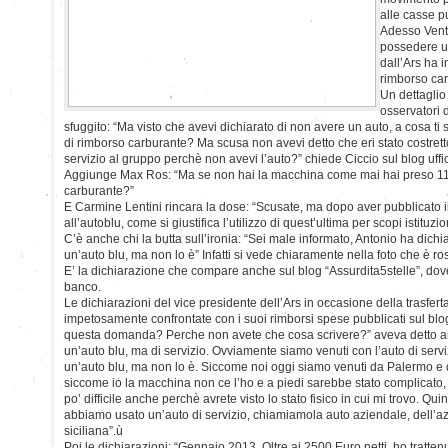
alle casse p
Adesso Ventu
possedere un
dall’Ars ha 
rimborso car
Un dettaglio
osservatori 
sfuggito: “Ma visto che avevi dichiarato di non avere un auto, a cosa ti 
di rimborso carburante? Ma scusa non avevi detto che eri stato costretto
servizio al gruppo perchè non avevi l’auto?” chiede Ciccio sul blog uffici
Aggiunge Max Ros: “Ma se non hai la macchina come mai hai preso 11
carburante?”
E Carmine Lentini rincara la dose: “Scusate, ma dopo aver pubblicato il 
all’autoblu, come si giustifica l’utilizzo di quest’ultima per scopi istituzio
C’è anche chi la butta sull’ironia: “Sei male informato, Antonio ha dich
un’auto blu, ma non lo è” Infatti si vede chiaramente nella foto che è ro
E’ la dichiarazione che compare anche sul blog “Assurdita5stelle”, dove
banco.
Le dichiarazioni del vice presidente dell’Ars in occasione della trasfe
impetosamente confrontate con i suoi rimborsi spese pubblicati sul blog 
questa domanda? Perche non avete che cosa scrivere?” aveva detto ai 
un’auto blu, ma di servizio. Ovviamente siamo venuti con l’auto di serv
un’auto blu, ma non lo è. Siccome noi oggi siamo venuti da Palermo e d
siccome io la macchina non ce l’ho e a piedi sarebbe stato complicato, 
po’ difficile anche perchè avrete visto lo stato fisico in cui mi trovo. Qui
abbiamo usato un’auto di servizio, chiamiamola auto aziendale, dell’
siciliana”.ù
Poi le dichiarazioni: “Gennaio 2013. Oltre ai 2500 Euro netti, ho tratt