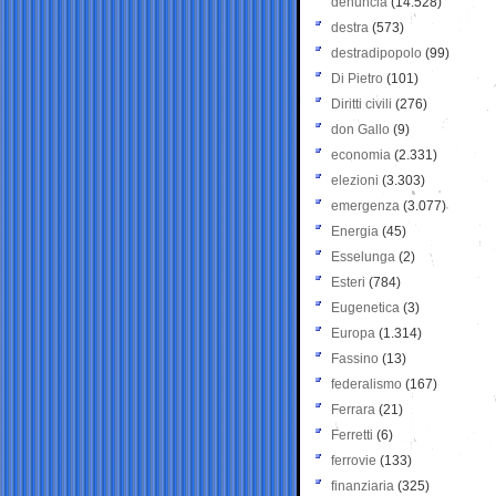
denuncia
(14.528)
destra
(573)
destradipopolo
(99)
Di Pietro
(101)
Diritti civili
(276)
don Gallo
(9)
economia
(2.331)
elezioni
(3.303)
emergenza
(3.077)
Energia
(45)
Esselunga
(2)
Esteri
(784)
Eugenetica
(3)
Europa
(1.314)
Fassino
(13)
federalismo
(167)
Ferrara
(21)
Ferretti
(6)
ferrovie
(133)
finanziaria
(325)