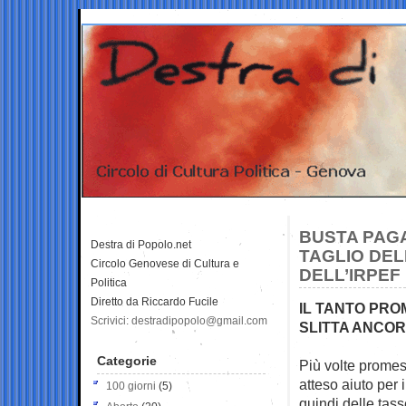
BUSTA PAG
Destra di Popolo.net
TAGLIO DEL
Circolo Genovese di Cultura e
DELL’IRPEF
Politica
Diretto da Riccardo Fucile
IL TANTO PRO
Scrivici: destradipopolo@gmail.com
SLITTA ANCO
Categorie
Più volte promess
atteso aiuto
per i
100 giorni
(5)
quindi delle tass