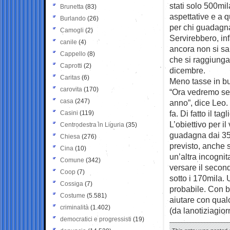
stati solo 500mil
Brunetta
(83)
aspettative e a 
Burlando
(26)
per chi guadagna 
Camogli
(2)
Servirebbero, inf
canile
(4)
ancora non si sa
Cappello
(8)
che si raggiunga 
Caprotti
(2)
dicembre.
Caritas
(6)
Meno tasse in bu
carovita
(170)
“Ora vedremo se 
casa
(247)
anno”, dice Leo.
fa. Di fatto il ta
Casini
(119)
L’obiettivo per i
Centrodestra in Liguria
(35)
guadagna dai 35
Chiesa
(276)
previsto, anche 
Cina
(10)
un’altra incogni
Comune
(342)
versare il secon
Coop
(7)
sotto i 170mila. 
Cossiga
(7)
probabile. Con b
Costume
(5.581)
aiutare con qual
criminalità
(1.402)
(da lanotiziagiorn
democratici e progressisti
(19)