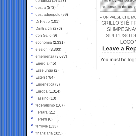
denuncia
(14.528)
This entry was posted 
responses to this entr
destra
(573)
destradipopolo
(99)
«
UN PAESE CHE M
Di Pietro
(101)
GRILLO SI È 
Diritti civili
(276)
SI IMPEGN
SULL’USO D
don Gallo
(9)
LOGO 
economia
(2.331)
Leave a Rep
elezioni
(3.303)
emergenza
(3.077)
You must be
log
Energia
(45)
Esselunga
(2)
Esteri
(784)
Eugenetica
(3)
Europa
(1.314)
Fassino
(13)
federalismo
(167)
Ferrara
(21)
Ferretti
(6)
ferrovie
(133)
finanziaria
(325)