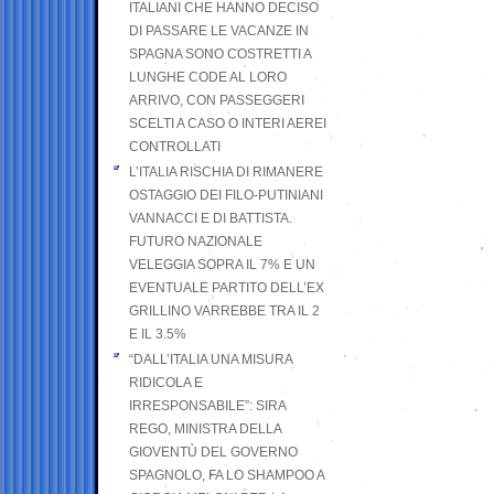
ITALIANI CHE HANNO DECISO
DI PASSARE LE VACANZE IN
SPAGNA SONO COSTRETTI A
LUNGHE CODE AL LORO
ARRIVO, CON PASSEGGERI
SCELTI A CASO O INTERI AEREI
CONTROLLATI
L’ITALIA RISCHIA DI RIMANERE
OSTAGGIO DEI FILO-PUTINIANI
VANNACCI E DI BATTISTA.
FUTURO NAZIONALE
VELEGGIA SOPRA IL 7% E UN
EVENTUALE PARTITO DELL’EX
GRILLINO VARREBBE TRA IL 2
E IL 3.5%
“DALL’ITALIA UNA MISURA
RIDICOLA E
IRRESPONSABILE”: SIRA
REGO, MINISTRA DELLA
GIOVENTÙ DEL GOVERNO
SPAGNOLO, FA LO SHAMPOO A