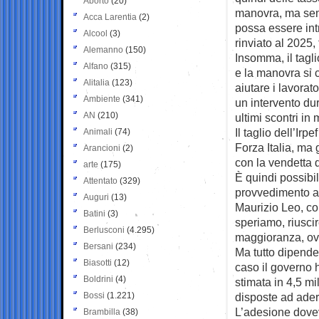
Aborto
(20)
manovra, ma sem
Acca Larentia
(2)
possa essere intr
Alcool
(3)
rinviato al 2025, 
Alemanno
(150)
Insomma, il tagli
Alfano
(315)
e la manovra si 
Alitalia
(123)
aiutare i lavorat
Ambiente
(341)
un intervento du
AN
(210)
ultimi scontri in
Il taglio dell’Irp
Animali
(74)
Forza Italia, ma 
Arancioni
(2)
con la vendetta 
arte
(175)
È quindi possibi
Attentato
(329)
provvedimento a 
Auguri
(13)
Maurizio Leo, co
Batini
(3)
speriamo, riuscir
Berlusconi
(4.295)
maggioranza, ovv
Bersani
(234)
Ma tutto dipende
Biasotti
(12)
caso il governo h
Boldrini
(4)
stimata in 4,5 mi
Bossi
(1.221)
disposte ad aderir
L’adesione doveva
Brambilla
(38)