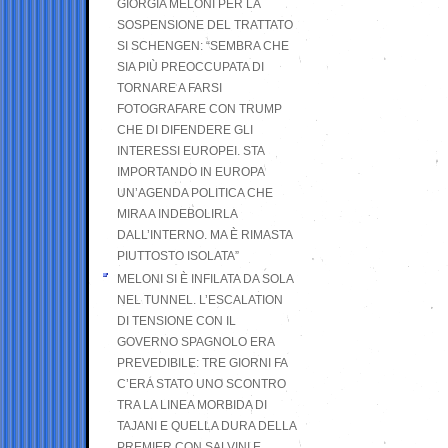
GIORGIA MELONI PER LA
SOSPENSIONE DEL TRATTATO
SI SCHENGEN: “SEMBRA CHE
SIA PIÙ PREOCCUPATA DI
TORNARE A FARSI
FOTOGRAFARE CON TRUMP
CHE DI DIFENDERE GLI
INTERESSI EUROPEI. STA
IMPORTANDO IN EUROPA
UN’AGENDA POLITICA CHE
MIRA A INDEBOLIRLA
DALL’INTERNO. MA È RIMASTA
PIUTTOSTO ISOLATA”
MELONI SI È INFILATA DA SOLA
NEL TUNNEL. L’ESCALATION
DI TENSIONE CON IL
GOVERNO SPAGNOLO ERA
PREVEDIBILE: TRE GIORNI FA
C’ERA STATO UNO SCONTRO
TRA LA LINEA MORBIDA DI
TAJANI E QUELLA DURA DELLA
PREMIER CON SALVINI E