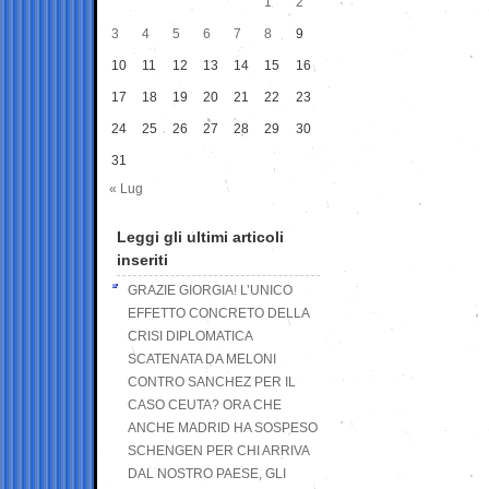
1
2
3
4
5
6
7
8
9
10
11
12
13
14
15
16
17
18
19
20
21
22
23
24
25
26
27
28
29
30
31
« Lug
Leggi gli ultimi articoli
inseriti
GRAZIE GIORGIA! L’UNICO
EFFETTO CONCRETO DELLA
CRISI DIPLOMATICA
SCATENATA DA MELONI
CONTRO SANCHEZ PER IL
CASO CEUTA? ORA CHE
ANCHE MADRID HA SOSPESO
SCHENGEN PER CHI ARRIVA
DAL NOSTRO PAESE, GLI