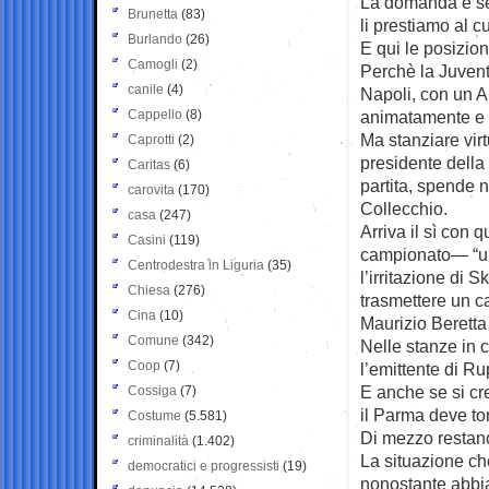
La domanda è sem
Brunetta
(83)
li prestiamo al c
Burlando
(26)
E qui le posizioni
Camogli
(2)
Perchè la Juventu
canile
(4)
Napoli, con un A
Cappello
(8)
animatamente e r
Ma stanziare vir
Caprotti
(2)
presidente della
Caritas
(6)
partita, spende n
carovita
(170)
Collecchio.
casa
(247)
Arriva il sì con 
Casini
(119)
campionato— “un
Centrodestra in Liguria
(35)
l’irritazione di 
Chiesa
(276)
trasmettere un c
Cina
(10)
Maurizio Beretta 
Comune
(342)
Nelle stanze in c
Coop
(7)
l’emittente di R
E anche se si cr
Cossiga
(7)
il Parma deve tor
Costume
(5.581)
Di mezzo restano
criminalità
(1.402)
La situazione che
democratici e progressisti
(19)
nonostante abbia