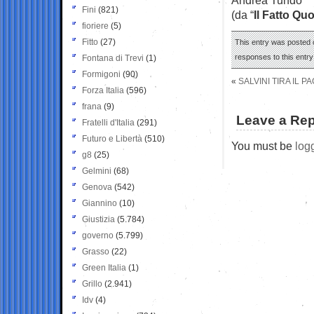
Fini
(821)
(da “
Il Fatto Qu
fioriere
(5)
Fitto
(27)
This entry was posted 
responses to this entr
Fontana di Trevi
(1)
Formigoni
(90)
«
SALVINI TIRA IL 
Forza Italia
(596)
frana
(9)
Leave a Rep
Fratelli d'Italia
(291)
Futuro e Libertà
(510)
You must be
log
g8
(25)
Gelmini
(68)
Genova
(542)
Giannino
(10)
Giustizia
(5.784)
governo
(5.799)
Grasso
(22)
Green Italia
(1)
Grillo
(2.941)
Idv
(4)