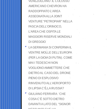
VENEZUELANO .IL COLOSSO
AMERICANO CHEVRON HA
RADDOPPIATO L’AREA
ASSEGNATA ALLA JOINT
VENTURE “PETROPIAR” NELLA
FASCIA DELL’ORINOCO,
L’AREA CHE OSPITA LE
MAGGIORI RISERVE MONDIALI
DI GREGGIO
LA GERMANIA SI CONFERMA IL
VENTRE MOLLE DELL’EUROPA
(PER LA GIOIA DI PUTIN). COME
MAI I TEDESCHI NON
VOGLIONO AMMETTERE CHE
DIETRO AL CASO DEL DRONE
PIENO DI ESPLOSIVO
RINVENUTO ALL’AEROPORTO
DI LIPSIA C’È LA RUSSIA?
GIULIANO FERRARA: ’CHE
COSA C’È SOTTO DIETRO
DAVANTI A LATO DEL “SIGNOR