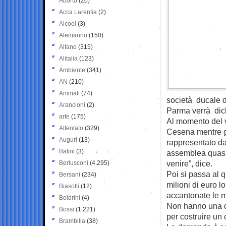
Aborto
(20)
Acca Larentia
(2)
Alcool
(3)
Alemanno
(150)
Alfano
(315)
Alitalia
(123)
Ambiente
(341)
AN
(210)
Animali
(74)
società ducale d
Arancioni
(2)
Parma verrà dichi
arte
(175)
Al momento del v
Attentato
(329)
Cesena mentre gl
Auguri
(13)
rappresentato dal
Batini
(3)
assemblea quasi 
venire”, dice.
Berlusconi
(4.295)
Poi si passa al q
Bersani
(234)
milioni di euro l
Biasotti
(12)
accantonate le mu
Boldrini
(4)
Non hanno una de
Bossi
(1.221)
per costruire un
Brambilla
(38)