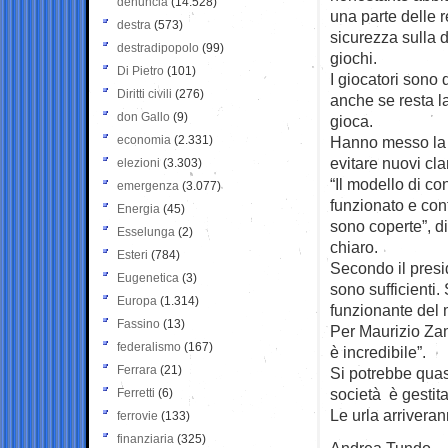
denuncia
(14.528)
una parte delle r
destra
(573)
sicurezza sulla d
destradipopolo
(99)
giochi.
Di Pietro
(101)
I giocatori sono d
Diritti civili
(276)
anche se resta l
don Gallo
(9)
gioca.
economia
(2.331)
Hanno messo la t
evitare nuovi cla
elezioni
(3.303)
“Il modello di c
emergenza
(3.077)
funzionato e cont
Energia
(45)
sono coperte”, d
Esselunga
(2)
chiaro.
Esteri
(784)
Secondo il presi
Eugenetica
(3)
sono sufficienti
Europa
(1.314)
funzionante del
Fassino
(13)
Per Maurizio Zam
federalismo
(167)
è incredibile”.
Ferrara
(21)
Si potrebbe quas
società è gestita m
Ferretti
(6)
Le urla arriveran
ferrovie
(133)
finanziaria
(325)
Andrea Tundo