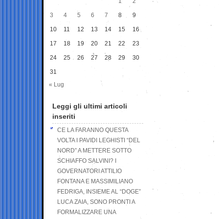
1
2
3
4
5
6
7
8
9
10
11
12
13
14
15
16
17
18
19
20
21
22
23
24
25
26
27
28
29
30
31
« Lug
Leggi gli ultimi articoli
inseriti
CE LA FARANNO QUESTA
VOLTA I PAVIDI LEGHISTI “DEL
NORD” A METTERE SOTTO
SCHIAFFO SALVINI? I
GOVERNATORI ATTILIO
FONTANA E MASSIMILIANO
FEDRIGA, INSIEME AL “DOGE”
LUCA ZAIA, SONO PRONTI A
FORMALIZZARE UNA