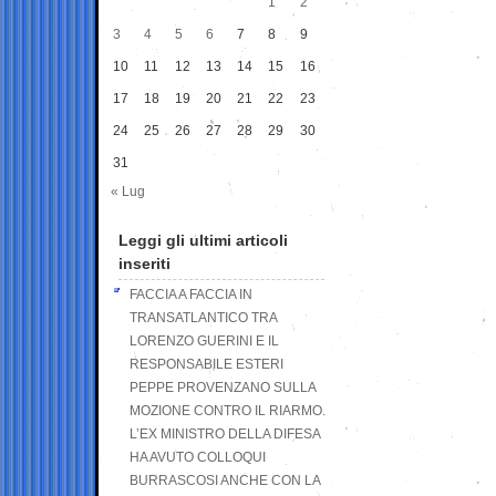
1
2
3
4
5
6
7
8
9
10
11
12
13
14
15
16
17
18
19
20
21
22
23
24
25
26
27
28
29
30
31
« Lug
Leggi gli ultimi articoli
inseriti
FACCIA A FACCIA IN
TRANSATLANTICO TRA
LORENZO GUERINI E IL
RESPONSABILE ESTERI
PEPPE PROVENZANO SULLA
MOZIONE CONTRO IL RIARMO.
L’EX MINISTRO DELLA DIFESA
HA AVUTO COLLOQUI
BURRASCOSI ANCHE CON LA