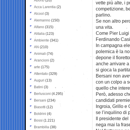
Aborto
(20)
vette più alte, i 
Acca Larentia
(2)
competizione, be
Alcool
(3)
parlino.
Alemanno
(150)
Se non altro pe
una vita.
Alfano
(315)
Come Pier Luigi 
Alitalia
(123)
Ferdinando Casi
Ambiente
(341)
In campagna elett
AN
(210)
polemica è la no
Animali
(74)
depone il fiorett
Arancioni
(2)
anche arrivare a 
arte
(175)
si gioca la partit
Attentato
(329)
Bersani non avev
Auguri
(13)
con un colpo a so
Batini
(3)
quello che inter
Però, adesso che 
Berlusconi
(4.295)
candidati premie
Bersani
(234)
Ingroia, Grillo 
Biasotti
(12)
se l’inquilino di
Boldrini
(4)
Il presidente de
Bossi
(1.221)
nega mai la frase
Brambilla
(38)