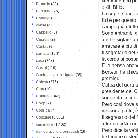
Nel frattempo p
Brunetta
(83)
«Kill Bill».
Burlando
(26)
La super spada d
Camogli
(2)
Ed è per questo m
canile
(4)
campagna elettor
Cappello
(8)
Sono entrambi du
anche siglare un
Caprotti
(2)
arretrare è più dif
Caritas
(6)
Il segretario del
carovita
(170)
la corda si possa
casa
(247)
E lo pensa anch
Casini
(119)
Bersani ha chies
Centrodestra in Liguria
(35)
premier.
Chiesa
(276)
Colpa del guru a
Cina
(10)
presidente del Co
Comune
(342)
suggerito la line
Coop
(7)
Però così dove s
nessuna parte, è 
Cossiga
(7)
Il segretario de
Costume
(5.581)
afferma: «Noi ri
criminalità
(1.402)
Però dice la ver
democratici e progressisti
(19)
testimone rester