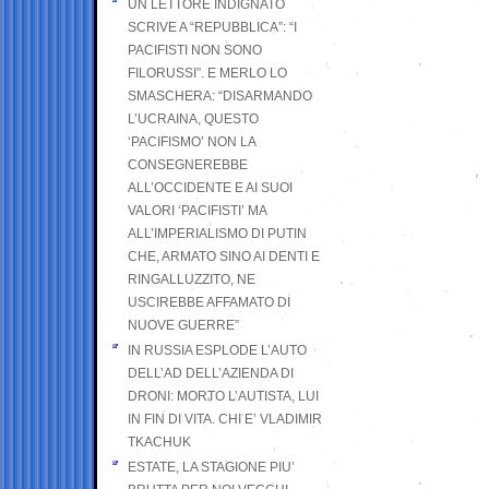
UN LETTORE INDIGNATO
SCRIVE A “REPUBBLICA”: “I
PACIFISTI NON SONO
FILORUSSI”. E MERLO LO
SMASCHERA: “DISARMANDO
L’UCRAINA, QUESTO
‘PACIFISMO’ NON LA
CONSEGNEREBBE
ALL’OCCIDENTE E AI SUOI
VALORI ‘PACIFISTI’ MA
ALL’IMPERIALISMO DI PUTIN
CHE, ARMATO SINO AI DENTI E
RINGALLUZZITO, NE
USCIREBBE AFFAMATO DI
NUOVE GUERRE”
IN RUSSIA ESPLODE L’AUTO
DELL’AD DELL’AZIENDA DI
DRONI: MORTO L’AUTISTA, LUI
IN FIN DI VITA. CHI E’ VLADIMIR
TKACHUK
ESTATE, LA STAGIONE PIU’