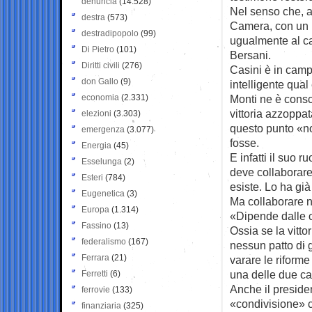
denuncia
(14.528)
Nel senso che, anc
destra
(573)
Camera, con un 
destradipopolo
(99)
ugualmente al ca
Di Pietro
(101)
Bersani.
Diritti civili
(276)
Casini è in camp
don Gallo
(9)
intelligente qua
economia
(2.331)
Monti ne è consc
vittoria azzoppa
elezioni
(3.303)
questo punto «no
emergenza
(3.077)
fosse.
Energia
(45)
E infatti il suo 
Esselunga
(2)
deve collaborare
Esteri
(784)
esiste. Lo ha gi
Eugenetica
(3)
Ma collaborare 
Europa
(1.314)
«Dipende dalle co
Fassino
(13)
Ossia se la vitto
federalismo
(167)
nessun patto di g
Ferrara
(21)
varare le riforme
una delle due ca
Ferretti
(6)
Anche il preside
ferrovie
(133)
«condivisione» c
finanziaria
(325)