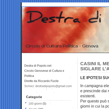
CASINI IL 
Destra di Popolo.net
SIGLARE L’
Circolo Genovese di Cultura e
Politica
LE IPOTESI S
Diretto da Riccardo Fucile
In campagna elett
Scrivici: destradipopolo@gmail.com
e prescinde
dai r
esistenti.
Categorie
Per questo può 
100 giorni
(5)
giorni in cui la 