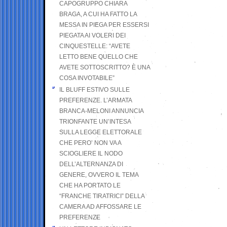
CAPOGRUPPO CHIARA
BRAGA, A CUI HA FATTO LA
MESSA IN PIEGA PER ESSERSI
PIEGATA AI VOLERI DEI
CINQUESTELLE: “AVETE
LETTO BENE QUELLO CHE
AVETE SOTTOSCRITTO? È UNA
COSA INVOTABILE”
IL BLUFF ESTIVO SULLE
PREFERENZE. L’ARMATA
BRANCA-MELONI ANNUNCIA
TRIONFANTE UN’INTESA
SULLA LEGGE ELETTORALE
CHE PERO’ NON VA A
SCIOGLIERE IL NODO
DELL’ALTERNANZA DI
GENERE, OVVERO IL TEMA
CHE HA PORTATO LE
“FRANCHE TIRATRICI” DELLA
CAMERA AD AFFOSSARE LE
PREFERENZE