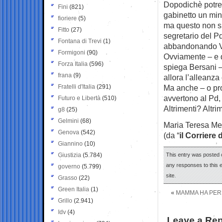
Dopodichè potre
Fini
(821)
gabinetto un mini
fioriere
(5)
ma questo non si
Fitto
(27)
segretario del Pd
Fontana di Trevi
(1)
abbandonando Ve
Formigoni
(90)
Ovviamente – e 
Forza Italia
(596)
spiega Bersani –
frana
(9)
allora l’alleanza
Fratelli d'Italia
(291)
Ma anche – o pro
avvertono al Pd,
Futuro e Libertà
(510)
Altrimenti? Altr
g8
(25)
Gelmini
(68)
Maria Teresa Me
Genova
(542)
(da “
il Corriere 
Giannino
(10)
Giustizia
(5.784)
This entry was posted o
any responses to this 
governo
(5.799)
site.
Grasso
(22)
Green Italia
(1)
«
MAMMA HA PER
Grillo
(2.941)
Idv
(4)
Leave a Rep