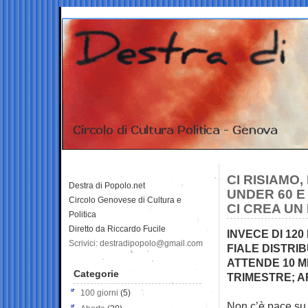
CI RISIAMO
Destra di Popolo.net
UNDER 60 E
Circolo Genovese di Cultura e
CI CREA U
Politica
Diretto da Riccardo Fucile
INVECE DI 120 
Scrivici: destradipopolo@gmail.com
FIALE DISTRIB
ATTENDE 10 MI
Categorie
TRIMESTRE; 
100 giorni
(5)
Non c’è pace su