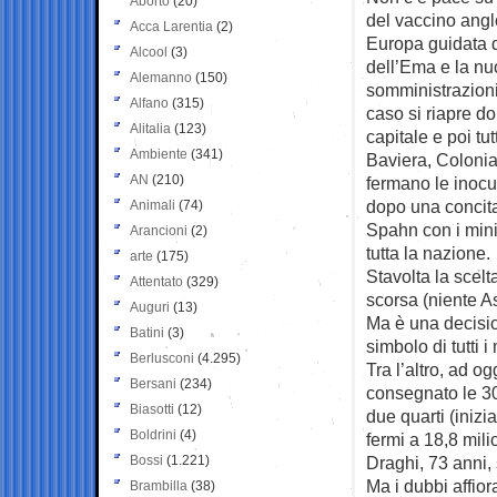
Aborto
(20)
del vaccino ang
Acca Larentia
(2)
Europa guidata d
Alcool
(3)
dell’Ema e la nu
Alemanno
(150)
somministrazioni 
Alfano
(315)
caso si riapre d
Alitalia
(123)
capitale e poi t
Ambiente
(341)
Baviera, Colonia 
AN
(210)
fermano le inocul
dopo una concita
Animali
(74)
Spahn con i mini
Arancioni
(2)
tutta la nazione.
arte
(175)
Stavolta la scel
Attentato
(329)
scorsa (niente A
Auguri
(13)
Ma è una decisio
Batini
(3)
simbolo di tutti
Berlusconi
(4.295)
Tra l’altro, ad 
Bersani
(234)
consegnato le 30 
Biasotti
(12)
due quarti (iniz
Boldrini
(4)
fermi a 18,8 milio
Bossi
(1.221)
Draghi, 73 anni,
Ma i dubbi affior
Brambilla
(38)