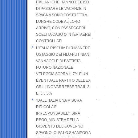
ITALIANI CHE HANNO DECISO
DI PASSARE LE VACANZE IN
SPAGNA SONO COSTRETTI A
LUNGHE CODE AL LORO
ARRIVO, CON PASSEGGERI
SCELTI A CASO O INTERI AEREI
CONTROLLATI
L’ITALIA RISCHIA DI RIMANERE
OSTAGGIO DEI FILO-PUTINIANI
VANNACCI E DI BATTISTA.
FUTURO NAZIONALE
VELEGGIA SOPRA IL 7% E UN
EVENTUALE PARTITO DELL’EX
GRILLINO VARREBBE TRA IL 2
E IL 3.5%
“DALL’ITALIA UNA MISURA
RIDICOLA E
IRRESPONSABILE”: SIRA
REGO, MINISTRA DELLA
GIOVENTÙ DEL GOVERNO
SPAGNOLO, FA LO SHAMPOO A