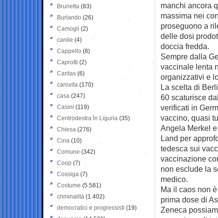
manchi ancora qu
Brunetta
(83)
massima nei conf
Burlando
(26)
proseguono a rile
Camogli
(2)
delle dosi prodot
canile
(4)
doccia fredda.
Cappello
(8)
Sempre dalla Ge
Caprotti
(2)
vaccinale lenta 
Caritas
(6)
organizzativi e lo
carovita
(170)
La scelta di Ber
casa
(247)
60 scaturisce da
verificati in Ge
Casini
(119)
vaccino, quasi tu
Centrodestra in Liguria
(35)
Angela Merkel e i
Chiesa
(276)
Land per approfo
Cina
(10)
tedesca sui vacc
Comune
(342)
vaccinazione con
Coop
(7)
non esclude la s
Cossiga
(7)
medico.
Costume
(5.581)
Ma il caos non è
criminalità
(1.402)
prima dose di As
democratici e progressisti
(19)
Zeneca possiamo