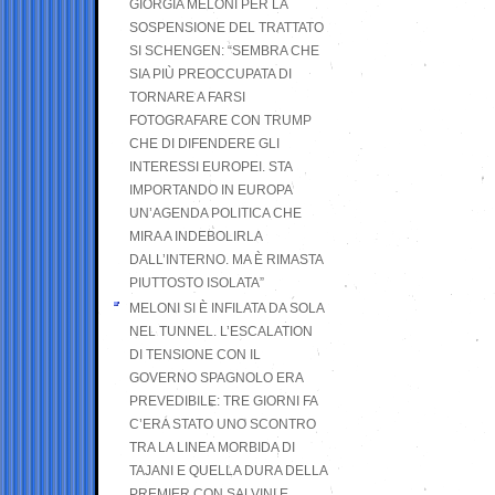
GIORGIA MELONI PER LA
SOSPENSIONE DEL TRATTATO
SI SCHENGEN: “SEMBRA CHE
SIA PIÙ PREOCCUPATA DI
TORNARE A FARSI
FOTOGRAFARE CON TRUMP
CHE DI DIFENDERE GLI
INTERESSI EUROPEI. STA
IMPORTANDO IN EUROPA
UN’AGENDA POLITICA CHE
MIRA A INDEBOLIRLA
DALL’INTERNO. MA È RIMASTA
PIUTTOSTO ISOLATA”
MELONI SI È INFILATA DA SOLA
NEL TUNNEL. L’ESCALATION
DI TENSIONE CON IL
GOVERNO SPAGNOLO ERA
PREVEDIBILE: TRE GIORNI FA
C’ERA STATO UNO SCONTRO
TRA LA LINEA MORBIDA DI
TAJANI E QUELLA DURA DELLA
PREMIER CON SALVINI E