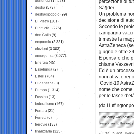
denuncia
(14.528)
percezione di tut
Sà¶der.
destra
(573)
Un problema non 
destradipopolo
(99)
decisione di aut
Di Pietro
(101)
Secondo le proie
Diritti civili
(276)
campagna vaccin
don Gallo
(9)
trimestre la mag
economia
(2.331)
AstraZeneca (sem
elezioni
(3.303)
giugno e oltre 24
emergenza
(3.077)
E pensare che pro
Energia
(45)
chiama Vaxzevri
Esselunga
(2)
Ed è un process
normativa e rego
Esteri
(784)
‘Covid-19 AstraZ
Eugenetica
(3)
nome che come pr
Europa
(1.314)
per le fasce d’et
Fassino
(13)
federalismo
(167)
(da Huffingtonpo
Ferrara
(21)
This entry was posted 
Ferretti
(6)
responses to this entr
ferrovie
(133)
finanziaria
(325)
«
L’ITALIA NON SAR