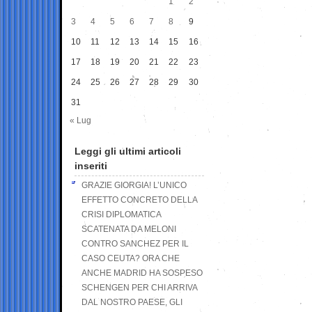
1
2
3
4
5
6
7
8
9
10
11
12
13
14
15
16
17
18
19
20
21
22
23
24
25
26
27
28
29
30
31
« Lug
Leggi gli ultimi articoli
inseriti
GRAZIE GIORGIA! L’UNICO
EFFETTO CONCRETO DELLA
CRISI DIPLOMATICA
SCATENATA DA MELONI
CONTRO SANCHEZ PER IL
CASO CEUTA? ORA CHE
ANCHE MADRID HA SOSPESO
SCHENGEN PER CHI ARRIVA
DAL NOSTRO PAESE, GLI